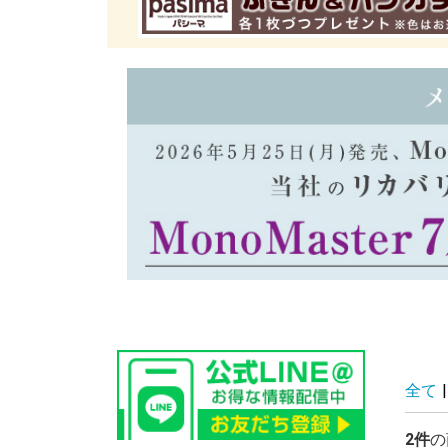
全て
|
2件
の