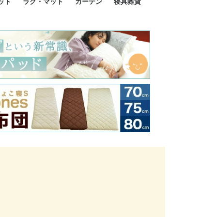
ット
ラグ・マット
カーテン
寝具雑貨
イズ
サイズ
ルサイズ
イズ
綿100%
ア 掛け布団カバー
ル 掛け布団カバー
ルロング 掛け布団
ブル 掛け布団カバ
 掛け布団カバー
ロング 掛け布団カ
ン 掛け布団カバー
掛け布団カバー
ア 敷布団カバー
ングル 敷布団カバ
ル 敷布団カバー
ルロング 敷布団カ
 敷布団カバー
0cm 枕カバー
3cm 枕カバー
0cm 枕カバー
 枕カバー
ル BOXシーツ
ルロング BOXシー
ブル BOXシーツ
 BOXシーツ
ーロング BOXシー
2点セット
3点セット
既成カーテンのサイズ
遮光カーテン
レース・シアーカーテン
Disney ディズニーカーテ
MOOMIN ムーミンカーテ
PEANUTS ピーナツカー
美容・化粧品
シルク寝具・雑貨
HURONテクノロジー リ
ソファカバー
ひざ掛け
パジャマ
クッション
玄関・フロアーマット
ペット用ベッド
インテリア
その他寝具雑貨
100×133～13
100×176～17
100×198～20
ミッキー MIC
プリンセス PR
プーさん Poo
アリス ALICE
ピーターパン P
ー
ン
ン
テン (SNOOPY スヌーピ
カバリー寝具
ー)