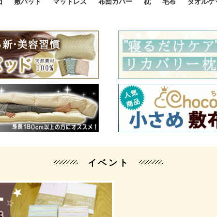
団
敷パッド
マットレス
布団カバー
枕
毛布
タオルケ
ルド
ルド
ダウン
ニ敷布団
い敷布団
い敷布団
性敷布団
シングルサイズ敷パッド
小さい敷パッド
大きい敷パッド
シルク敷パッド
枕パッド
シルク枕パッド
除湿シート
接触冷感パッド
暖かパッド
ガーゼケット
オーガニックコットン
ベッドパッド
パッドセット
70cm幅 ミニシングル
75cm幅 ショートセミシ
80cm幅 セミシングル
掛け布団カバー
敷布団カバー
枕カバー
BOXシーツ
防ダニカバー
クッションカバー
オーガニックコットン
カバーセット
小さめ 35×50cm
やや小さめ 35×55cm
普通 43×63cm
大きめ 50×70cm
パイプ枕
高反発枕
低反発枕
機能性枕・その他枕
ハーフサ
シングル
セミダブ
ダブルサ
接触冷感
天然素材 
ジュニ
シング
シング
セミダ
ダブル
ダブル
クィー
暖か 
ジュニ
セミシ
シング
シング
ダブル
35x5
43x6
50x7
シルク
シング
シング
セミダ
ダブル
スーパ
カバー
カバー
ングル
カバ
ー
バー
ー
バー
ツ
ツ
イベント