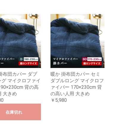
掛布団カバー ダブ
暖か 掛布団カバー セミ
ング マイクロファイ
ダブルロング マイクロフ
90×230cm 背の高
ァイバー 170×230cm 背
 大きめ
の高い人用 大きめ
80
￥5,980
在庫切れ