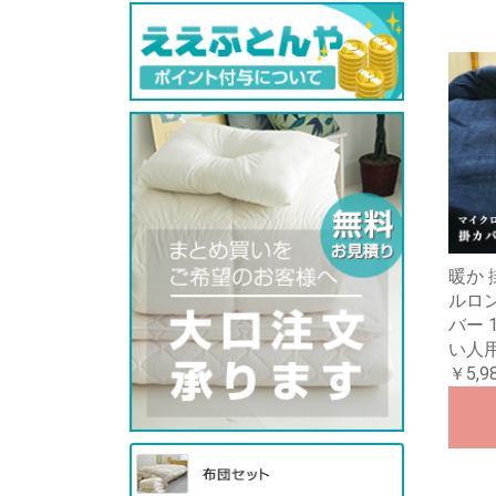
暖か 
ルロ
バー 1
い人用
￥5,9