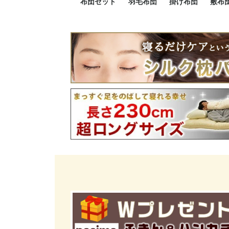
布団セット
羽毛布団
掛け布団
敷布
羽毛布団セット
小さい布団セット
大きい布団セット
掛け布団セット
敷布団セット
プレミアムゴールド
ロイヤルゴールド
エクセルゴールド
ニューゴールド
マザーダックダウン
マザーグースダウン
スーパーロングサイズ
洗える羽毛布団
肌掛け布団
防ダニ掛け布団
洗える掛け布団
小さい掛け布団
大きい掛け布団
肌掛け布団
2点セット
3点セット
4点セット
5点セット
6点セット
エクセルゴー
ロイヤルゴー
マザーダック
2点セット
3点セット
4点セット
6点セット
2点セット
3点セット
防ダ
小さ
大き
機能