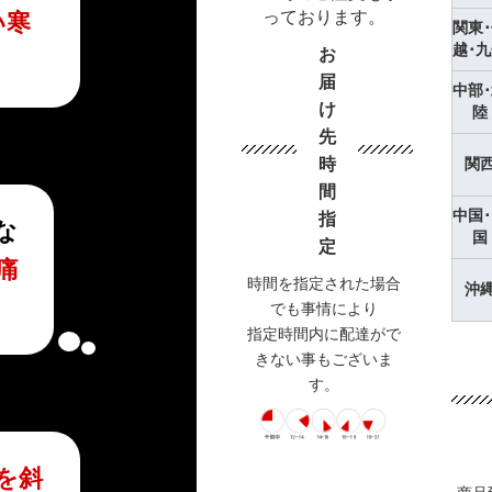
っております。
い寒
関東
越･
お
届
中部
け
陸
先
時
関
間
中国
指
な
国
定
痛
時間を指定された場合
沖
でも事情により
指定時間内に配達がで
きない事もございま
す。
を斜