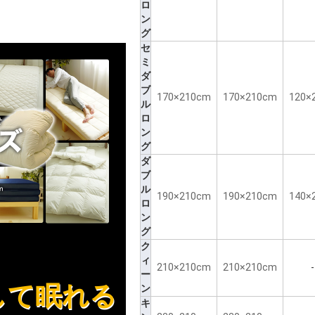
ロ
ン
グ
セ
ミ
ダ
ブ
170×210cm
170×210cm
120×
ル
ロ
ン
グ
ダ
ブ
ル
190×210cm
190×210cm
140×
ロ
ン
グ
ク
ィ
210×210cm
210×210cm
-
ー
して眠れる
ン
キ