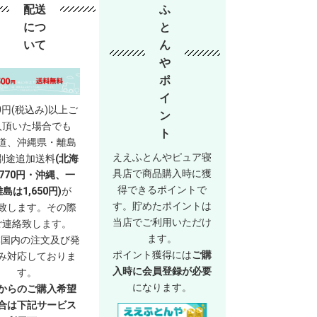
配送
ふ
につ
と
いて
ん
や
ポ
イ
00円(税込み)以上ご
ン
入頂いた場合でも
ト
道、沖縄県・離島
ええふとんやピュア寝
別途追加送料
(北海
具店で商品購入時に獲
770円・沖縄、一
得できるポイントで
島は1,650円)
が
す。貯めたポイントは
致します。その際
当店でご利用いただけ
ご連絡致します。
ます。
本国内の注文及び発
ポイント獲得には
ご購
み対応しておりま
入時に会員登録が必要
す。
になります。
からのご購入希望
合は下記サービス