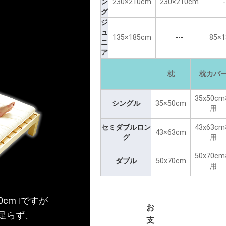
ン
230×210cm
230×210cm
-
グ
ジ
ュ
135×185cm
---
85×
ニ
ア
枕
枕カバ
35x50c
シングル
35×50cm
用
セミダブルロン
43x63c
43×63cm
グ
用
50x70c
ダブル
50x70cm
用
0cm｣ですが
お
足らず、
支