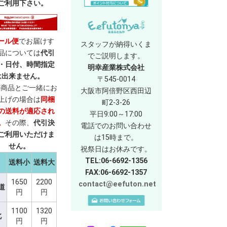
ご利用下さい。
ール便
でお届けす
スタッフが納得いくま
品については
代引
でご説明します。
・日付、時間指定
明幸産業株式会社
は出来ません。
〒545-0014
の商品とご一緒にお
大阪市阿倍野区西田辺
上げの場合は
同梱
町2-3-26
の送料が適応され
平日9:00～17:00
。
その際、
代引決
電話でのお問い合わせ
ご利用いただけま
は15時まで。
せん。
祝祭日はお休みです。
TEL:06-6692-1356
送料小
送料大
FAX:06-6692-1357
1650
2200
contact@eefuton.net
道
円
円
1100
1320
北
円
円