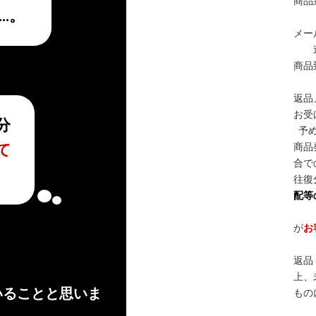
商品
…。
メー
商品
返品
お受
分
予
て
商品
合で
往復
配等
が
お
返品
上、
いることと思いま
もの