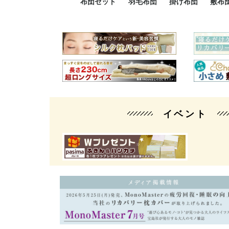
布団セット
羽毛布団
掛け布団
敷布
羽毛布団セット
小さい布団セット
大きい布団セット
掛け布団セット
敷布団セット
プレミアムゴールド
ロイヤルゴールド
エクセルゴールド
ニューゴールド
マザーダックダウン
マザーグースダウン
スーパーロングサイズ
洗える羽毛布団
肌掛け布団
防ダニ掛け布団
洗える掛け布団
小さい掛け布団
大きい掛け布団
肌掛け布団
2点セット
3点セット
4点セット
5点セット
6点セット
エクセルゴー
ロイヤルゴー
マザーダック
2点セット
3点セット
4点セット
6点セット
2点セット
3点セット
防ダ
小さ
大き
機能
イベント