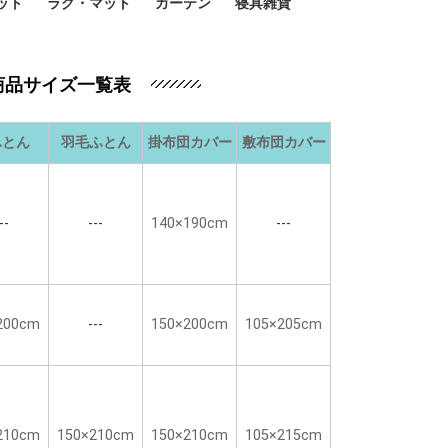
ット
ラグ・マット
カーテン
寝具雑貨
イズ
サイズ
ルサイズ
イズ
綿100%
ア 掛け布団カバー
ル 掛け布団カバー
ルロング 掛け布団
ブル 掛け布団カバ
 掛け布団カバー
ロング 掛け布団カ
ン 掛け布団カバー
掛け布団カバー
ア 敷布団カバー
ングル 敷布団カバ
ル 敷布団カバー
ルロング 敷布団カ
 敷布団カバー
0cm 枕カバー
3cm 枕カバー
0cm 枕カバー
 枕カバー
ル BOXシーツ
ルロング BOXシー
ブル BOXシーツ
 BOXシーツ
ーロング BOXシー
2点セット
3点セット
既成カーテンのサイズ
遮光カーテン
レース・シアーカーテン
Disney ディズニーカーテ
MOOMIN ムーミンカーテ
PEANUTS ピーナツカー
美容・化粧品
シルク寝具・雑貨
HURONテクノロジー リ
ソファカバー
ひざ掛け
パジャマ
クッション
玄関・フロアーマット
ペット用ベッド
インテリア
その他寝具雑貨
100×133～13
100×176～17
100×198～20
ミッキー MIC
プリンセス PR
プーさん Poo
アリス ALICE
ピーターパン P
ー
ン
ン
テン (SNOOPY スヌーピ
カバリー寝具
商品サイズ一覧表
ー)
ふとん
羽毛ふとん
掛布団カバー
敷布団カバー
--
---
140×190cm
---
200cm
---
150×200cm
105×205cm
210cm
150×210cm
150×210cm
105×215cm