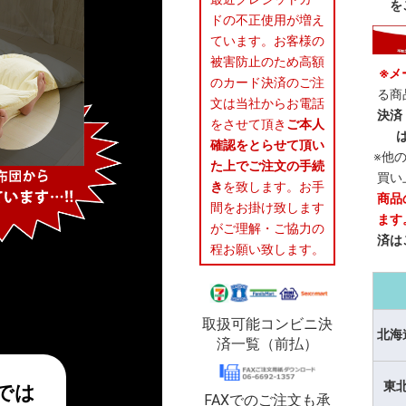
を
ドの不正使用が増え
ています。お客様の
被害防止のため高額
※メ
のカード決済のご注
る商
文は当社からお電話
決済
をさせて頂き
ご本人
確認をとらせて頂い
※他
た上でご注文の手続
買い
き
を致します。お手
商品
間をお掛け致します
ます
がご理解・ご協力の
済は
程お願い致します。
取扱可能コンビニ決
北海
済一覧（前払）
東
では
FAXでのご注文も承