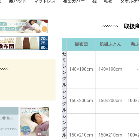
団
敷パッド
マットレス
布団カバー
枕
毛布
タオルケ
ルド
ルド
ダウン
ニ敷布団
い敷布団
い敷布団
性敷布団
シングルサイズ敷パッド
小さい敷パッド
大きい敷パッド
シルク敷パッド
枕パッド
シルク枕パッド
除湿シート
接触冷感パッド
暖かパッド
ガーゼケット
オーガニックコットン
ベッドパッド
パッドセット
70cm幅 ミニシングル
75cm幅 ショートセミシ
80cm幅 セミシングル
掛け布団カバー
敷布団カバー
枕カバー
BOXシーツ
防ダニカバー
クッションカバー
オーガニックコットン
カバーセット
小さめ 35×50cm
やや小さめ 35×55cm
普通 43×63cm
大きめ 50×70cm
パイプ枕
高反発枕
低反発枕
機能性枕・その他枕
ハーフサ
シングル
セミダブ
ダブルサ
接触冷感
天然素材 
ジュニ
シング
シング
セミダ
ダブル
ダブル
クィー
暖か 
ジュニ
セミシ
シング
シング
ダブル
35x5
43x6
50x7
シルク
シング
シング
セミダ
ダブル
スーパ
カバー
カバー
ングル
カバ
ー
バー
ー
バー
ツ
ツ
取扱
掛布団
肌掛ふとん
敷
セ
ミ
シ
140×190cm
140×190cm
-
ン
グ
ル
シ
ン
150×200cm
150×200cm
100×
グ
ル
シ
ン
グ
ル
150×210cm
150×210cm
100×