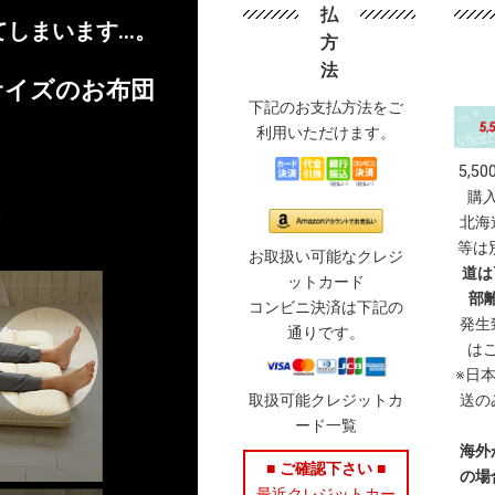
払
てしまいます…。
方
法
サイズのお布団
下記のお支払方法をご
利用いただけます。
5,5
購
北海
等は
お取扱い可能なクレジ
道は
ットカード
部離
コンビニ決済は下記の
発生
通りです。
は
※日
送の
取扱可能クレジットカ
ード一覧
海外
■ ご確認下さい ■
の場
最近クレジットカー