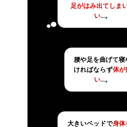
足がはみ出てしま
い
…。
腰や足を曲げて寝
ければならず
体が
い
…。
大きいベッドで
身体