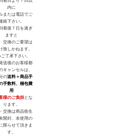
到着日より７日以
内に
ルまたは電話でご
連絡下さい。
到着後７日を過ぎ
ますと
、交換のご要望は
け致しかねます。
めご了承下さい。
発送後のお客様都
のキャンセルは、
分の
送料＋商品手
の手数料、梱包費
用
客様のご負担
とな
ります。
・交換は商品衛生
未開封、未使用の
に限らせて頂きま
す。