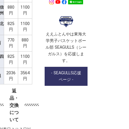
･信
880
1100
九州
円
円
･北
825
1100
円
円
ええふとんやは東海大
770
880
学男子バスケットボー
西
円
円
ル部 SEAGULLS（シー
ガルス）を応援しま
･四
825
1100
す。
円
円
2036
3564
- SEAGULLS応援
縄
円
円
ページ -
返
品・
交換
につ
いて