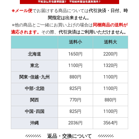
※メール便
でお届けする商品については
代引決済・日付、時
間指定は出来ません。
※他の商品とご一緒にお買い上げの場合は
同梱商品の送料が
適応されます。
その際、
代引決済はご利用いただけません。
送料小
送料大
北海道
1650円
2200円
東北
1100円
1320円
関東･信越･九州
880円
1100円
中部･北陸
825円
1100円
関西
770円
880円
中国･四国
825円
1100円
沖縄
2036円
3564円
返品・交換について