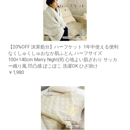
【20%OFF 決算処分】ハーフケット 1年中使える便利
なくしゅくしゅおなか肌ふとん ハーフサイズ
100×140cm Merry Night(R) 心地よい肌ざわり サッカ
ー織り風 凹凸感 ぽこぽこ 洗濯OK ひざ掛け
￥1,980