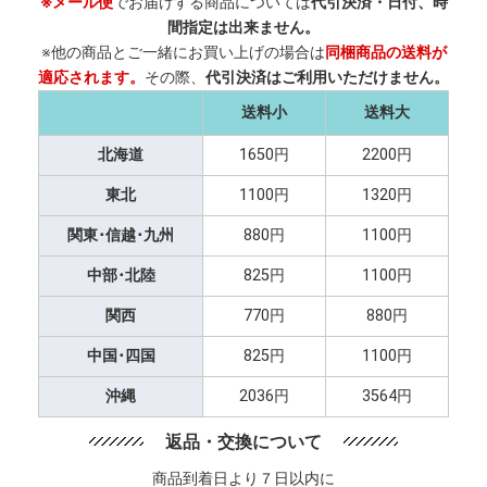
※メール便
でお届けする商品については
代引決済・日付、時
間指定は出来ません。
※他の商品とご一緒にお買い上げの場合は
同梱商品の送料が
適応されます。
その際、
代引決済はご利用いただけません。
送料小
送料大
北海道
1650円
2200円
東北
1100円
1320円
関東･信越･九州
880円
1100円
中部･北陸
825円
1100円
関西
770円
880円
中国･四国
825円
1100円
沖縄
2036円
3564円
返品・交換について
商品到着日より７日以内に