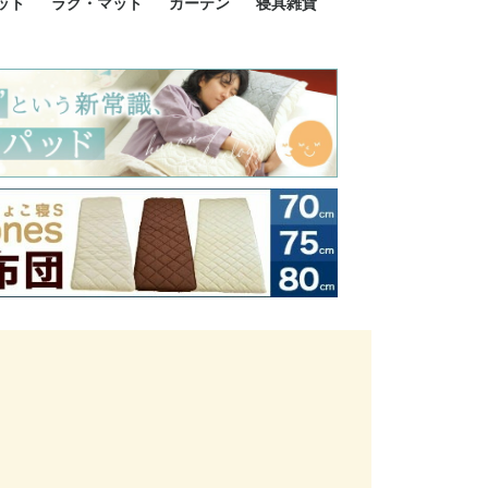
ット
ラグ・マット
カーテン
寝具雑貨
イズ
サイズ
ルサイズ
イズ
綿100%
ア 掛け布団カバー
ル 掛け布団カバー
ルロング 掛け布団
ブル 掛け布団カバ
 掛け布団カバー
ロング 掛け布団カ
ン 掛け布団カバー
掛け布団カバー
ア 敷布団カバー
ングル 敷布団カバ
ル 敷布団カバー
ルロング 敷布団カ
 敷布団カバー
0cm 枕カバー
3cm 枕カバー
0cm 枕カバー
 枕カバー
ル BOXシーツ
ルロング BOXシー
ブル BOXシーツ
 BOXシーツ
ーロング BOXシー
2点セット
3点セット
既成カーテンのサイズ
遮光カーテン
レース・シアーカーテン
Disney ディズニーカーテ
MOOMIN ムーミンカーテ
PEANUTS ピーナツカー
美容・化粧品
シルク寝具・雑貨
HURONテクノロジー リ
ソファカバー
ひざ掛け
パジャマ
クッション
玄関・フロアーマット
ペット用ベッド
インテリア
その他寝具雑貨
100×133～13
100×176～17
100×198～20
ミッキー MIC
プリンセス PR
プーさん Poo
アリス ALICE
ピーターパン P
ー
ン
ン
テン (SNOOPY スヌーピ
カバリー寝具
ー)