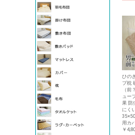
ひの
プ枕 
（前
ューブ
果 防
にくい
35×5
用カバ
￥4,8