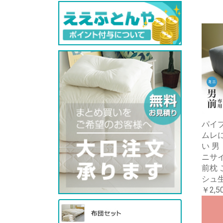
パイプ
ムレに
い 男
ニサイ
前枕 
シュ
￥2,5