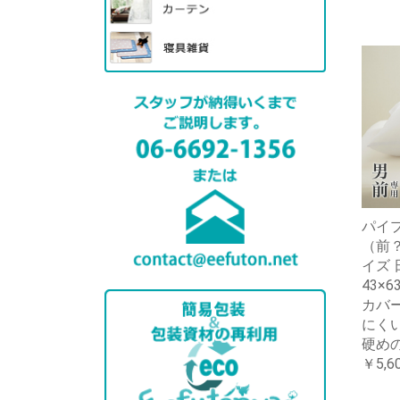
パイプ
（前
イズ 
43×6
カバー
にくい
硬め
￥5,6