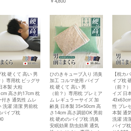
￥4,800
枕 硬くて 高い 男
ひのきキューブ入り 消臭
【枕カバ
？）専用枕 ビッグサ
加工 コルマ使用 パイプ
イプ枕 
日本製 大粒
枕 硬くて 高い 男
（前？）
3cm 高さ約17cm 枕
（前？）専用枕 プレミア
イズ 日
付き 通気性 ムレ
ム レギュラーサイズ 加
43x63c
 洗濯 清潔 男前枕
齢臭 日本製 35×50cm 高
性 プレ
のパイプ枕
さ14cm 高さ調節OK 男前
本製 通
00
枕 硬めのパイプ枕 消臭
洗濯 清
安眠効果 防虫効果 通気
パイプ枕