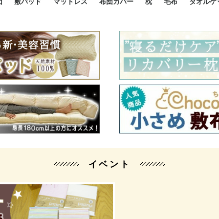
団
敷パッド
マットレス
布団カバー
枕
毛布
タオルケ
ルド
ルド
ダウン
ニ敷布団
い敷布団
い敷布団
性敷布団
シングルサイズ敷パッド
小さい敷パッド
大きい敷パッド
シルク敷パッド
枕パッド
シルク枕パッド
除湿シート
接触冷感パッド
暖かパッド
ガーゼケット
オーガニックコットン
ベッドパッド
パッドセット
70cm幅 ミニシングル
75cm幅 ショートセミシ
80cm幅 セミシングル
掛け布団カバー
敷布団カバー
枕カバー
BOXシーツ
防ダニカバー
クッションカバー
オーガニックコットン
カバーセット
小さめ 35×50cm
やや小さめ 35×55cm
普通 43×63cm
大きめ 50×70cm
パイプ枕
高反発枕
低反発枕
機能性枕・その他枕
ハーフサ
シングル
セミダブ
ダブルサ
接触冷感
天然素材 
ジュニ
シング
シング
セミダ
ダブル
ダブル
クィー
暖か 
ジュニ
セミシ
シング
シング
ダブル
35x5
43x6
50x7
シルク
シング
シング
セミダ
ダブル
スーパ
カバー
カバー
ングル
カバ
ー
バー
ー
バー
ツ
ツ
イベント