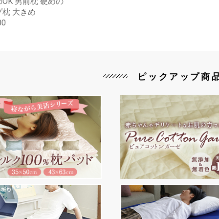
OK 男前枕 硬めの
枕 大きめ
00
ピックアップ商