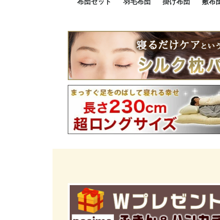
布団セット
羽毛布団
掛け布団
敷布
羽毛布団セット
小さい布団セット
大きい布団セット
掛け布団セット
敷布団セット
プレミアムゴールド
ロイヤルゴールド
エクセルゴールド
ニューゴールド
マザーダックダウン
マザーグースダウン
スーパーロングサイズ
洗える羽毛布団
肌掛け布団
防ダニ掛け布団
洗える掛け布団
小さい掛け布団
大きい掛け布団
肌掛け布団
2点セット
3点セット
4点セット
5点セット
6点セット
エクセルゴー
ロイヤルゴー
マザーダック
2点セット
3点セット
4点セット
6点セット
2点セット
3点セット
防ダ
小さ
大き
機能