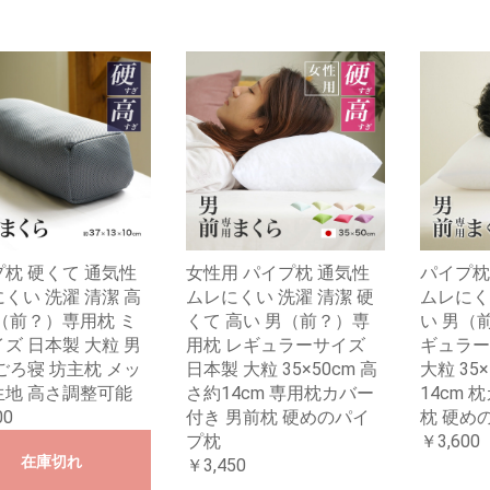
枕 硬くて 通気性
女性用 パイプ枕 通気性
パイプ枕
くい 洗濯 清潔 高
ムレにくい 洗濯 清潔 硬
ムレにく
（前？）専用枕 ミ
くて 高い 男（前？）専
い 男（
ズ 日本製 大粒 男
用枕 レギュラーサイズ
ギュラー
ごろ寝 坊主枕 メッ
日本製 大粒 35×50cm 高
大粒 35
生地 高さ調整可能
さ約14cm 専用枕カバー
14cm 
00
付き 男前枕 硬めのパイ
枕 硬め
プ枕
￥3,600
在庫切れ
￥3,450