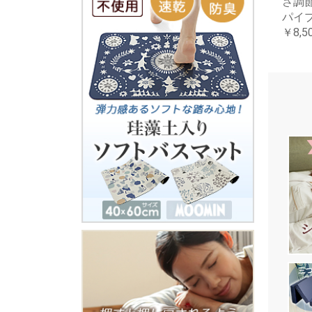
さ調節
パイプ
￥8,5