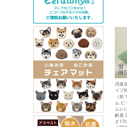
消臭加
イプ枕
（前
ム 
ムレに
齢臭 
さ17