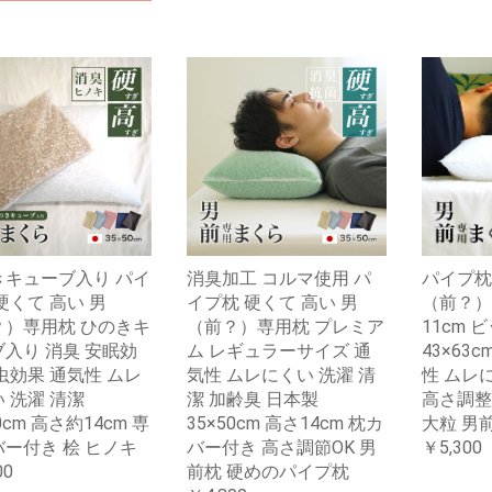
きキューブ入り パイ
消臭加工 コルマ使用 パ
パイプ枕
硬くて 高い 男
イプ枕 硬くて 高い 男
（前？）
？）専用枕 ひのきキ
（前？）専用枕 プレミア
11cm 
入り 消臭 安眠効
ム レギュラーサイズ 通
43×63
虫効果 通気性 ムレ
気性 ムレにくい 洗濯 清
性 ムレ
 洗濯 清潔
潔 加齢臭 日本製
高さ調整
0cm 高さ約14cm 専
35×50cm 高さ14cm 枕カ
大粒 男
ー付き 桧 ヒノキ
バー付き 高さ調節OK 男
￥5,300
00
前枕 硬めのパイプ枕