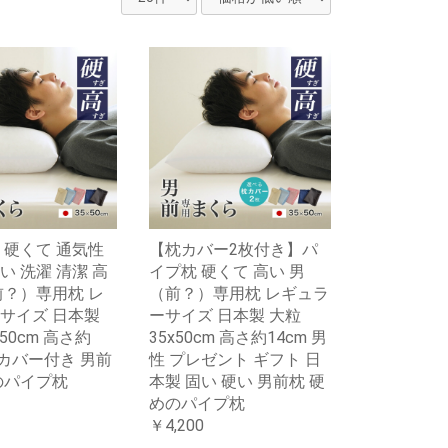
 硬くて 通気性
【枕カバー2枚付き】パ
い 洗濯 清潔 高
イプ枕 硬くて 高い 男
前？）専用枕 レ
（前？）専用枕 レギュラ
サイズ 日本製
ーサイズ 日本製 大粒
×50cm 高さ約
35x50cm 高さ約14cm 男
枕カバー付き 男前
性 プレゼント ギフト 日
のパイプ枕
本製 固い 硬い 男前枕 硬
めのパイプ枕
￥4,200