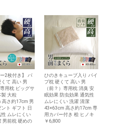
ー2枚付き】 パ
ひのきキューブ入り パイ
硬くて 高い 男
プ枕 硬くて 高い 男
専用枕 ビッグサ
（前？）専用枕 消臭 安
本製 大粒
眠効果 防虫効果 通気性
m 高さ約17cm 男
ムレにくい 洗濯 清潔
ゼント ギフト 日
43×63cm 高さ約17cm 専
気性 ムレにくい
用カバー付き 桧 ヒノキ
潔 男前枕 硬めの
￥6,800