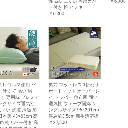
性 ムレにくい 専用カバ
￥6,300
ー付き 桧 ヒノキ
￥6,300
工 コルマ使用 パ
男前 マットレス 3折れサ
 硬くて 高い 男
ポートマット オーバーレ
？）専用枕 プレミア
イ トッパー 敷布団 固い
ビッグサイズ通気性
通気性 ウェーブ固綿 シ
くい 洗濯 清潔 加
ングルサイズ 95×201cm
日本製 43×63cm 高
厚み約3.5cm 新生活応援
cm 枕カバー付き 高
￥27,500