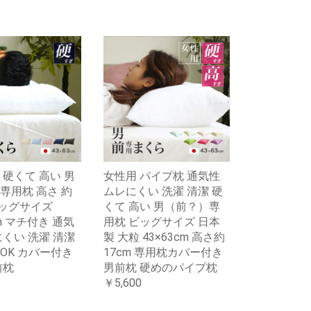
 硬くて 高い 男
女性用 パイプ枕 通気性
専用枕 高さ 約
ムレにくい 洗濯 清潔 硬
ビッグサイズ
くて 高い 男（前？）専
cm マチ付き 通気
用枕 ビッグサイズ 日本
にくい 洗濯 清潔
製 大粒 43×63cm 高さ約
OK カバー付き
17cm 専用枕カバー付き
前枕
男前枕 硬めのパイプ枕
￥5,600