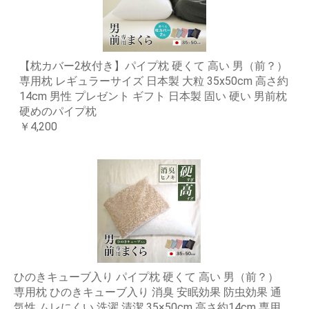
【枕カバー2枚付き】パイプ枕 硬くて 高い 男（前？）
専用枕 レギュラーサイズ 日本製 大粒 35x50cm 高さ約
14cm 男性 プレゼント ギフト 日本製 固い 硬い 男前枕
硬めのパイプ枕
￥4,200
ひのきキューブ入り パイプ枕 硬くて 高い 男（前？）
専用枕 ひのきキューブ入り 消臭 安眠効果 防虫効果 通
気性 ムレにくい 洗濯 清潔 35×50cm 高さ約14cm 専用