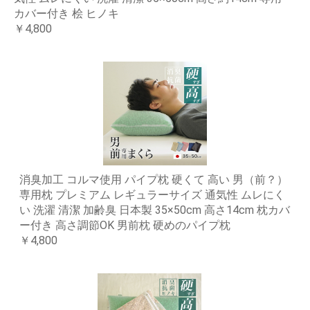
カバー付き 桧 ヒノキ
￥4,800
消臭加工 コルマ使用 パイプ枕 硬くて 高い 男（前？）
専用枕 プレミアム レギュラーサイズ 通気性 ムレにく
い 洗濯 清潔 加齢臭 日本製 35×50cm 高さ14cm 枕カバ
ー付き 高さ調節OK 男前枕 硬めのパイプ枕
￥4,800