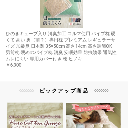
ひのきキューブ入り 消臭加工 コルマ使用 パイプ枕 硬
くて 高い 男（前？）専用枕 プレミアム レギュラーサ
イズ 加齢臭 日本製 35×50cm 高さ14cm 高さ調節OK
男前枕 硬めのパイプ枕 消臭 安眠効果 防虫効果 通気性
ムレにくい 専用カバー付き 桧 ヒノキ
￥6,300
ピックアップ商品