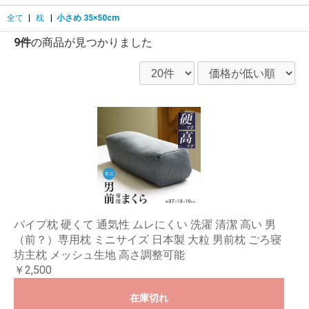
全て
|
枕
|
小さめ 35×50cm
9件
の商品が見つかりました
パイプ枕 硬くて 通気性 ムレにくい 洗濯 清潔 高い 男
（前？）専用枕 ミニサイズ 日本製 大粒 男前枕 ごろ寝
坊主枕 メッシュ生地 高さ調整可能
￥2,500
在庫切れ