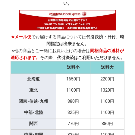
い。
※メール便
でお届けする商品については
代引決済・日付、時
間指定は出来ません。
※他の商品とご一緒にお買い上げの場合は
同梱商品の送料が
適応されます。
その際、
代引決済はご利用いただけません。
送料小
送料大
北海道
1650円
2200円
東北
1100円
1320円
関東･信越･九州
880円
1100円
中部･北陸
825円
1100円
関西
770円
880円
中国･四国
825円
1100円