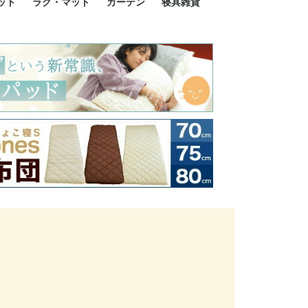
ット
ラグ・マット
カーテン
寝具雑貨
イズ
サイズ
ルサイズ
イズ
綿100%
ア 掛け布団カバー
ル 掛け布団カバー
ルロング 掛け布団
ブル 掛け布団カバ
 掛け布団カバー
ロング 掛け布団カ
ン 掛け布団カバー
掛け布団カバー
ア 敷布団カバー
ングル 敷布団カバ
ル 敷布団カバー
ルロング 敷布団カ
 敷布団カバー
0cm 枕カバー
3cm 枕カバー
0cm 枕カバー
 枕カバー
ル BOXシーツ
ルロング BOXシー
ブル BOXシーツ
 BOXシーツ
ーロング BOXシー
2点セット
3点セット
既成カーテンのサイズ
遮光カーテン
レース・シアーカーテン
Disney ディズニーカーテ
MOOMIN ムーミンカーテ
PEANUTS ピーナツカー
美容・化粧品
シルク寝具・雑貨
HURONテクノロジー リ
ソファカバー
ひざ掛け
パジャマ
クッション
玄関・フロアーマット
ペット用ベッド
インテリア
その他寝具雑貨
100×133～13
100×176～17
100×198～20
ミッキー MIC
プリンセス PR
プーさん Poo
アリス ALICE
ピーターパン P
ー
ン
ン
テン (SNOOPY スヌーピ
カバリー寝具
ー)