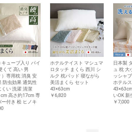
きキューブ入り パイ
ホテルテイスト マシュマ
日本製 
硬くて 高い 男
ロタッチ まくら 西川 シ
ュ 枕 
）専用枕 消臭 安
ルク 枕パッド 寝ながら
ッシャブ
 防虫効果 通気性
美活まくら セット
ホテルス
くい 洗濯 清潔
43×63cm
43×63c
3cm 高さ約17cm 専
￥6,820
いOK 
ー付き 桧 ヒノキ
￥7,000
00