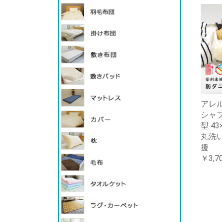
アレル
シャブ
型 4
丸洗い
援
￥3,7