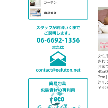
女性用
され
お家
43×
7c
約4.5
￥4,9