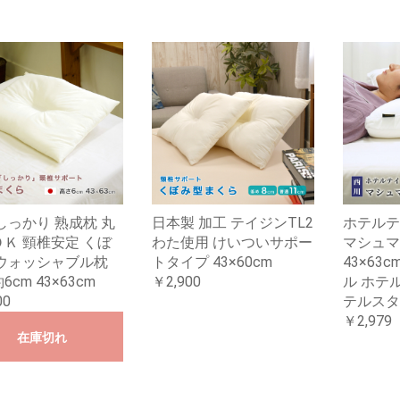
しっかり 熟成枕 丸
日本製 加工 テイジンTL2
ホテルテ
Ｋ 頸椎安定 くぼ
わた使用 けいついサポー
マシュマ
 ウォッシャブル枕
トタイプ 43×60cm
43×63
cm 43×63cm
￥2,900
ル ホテ
00
テルスタ
￥2,979
在庫切れ