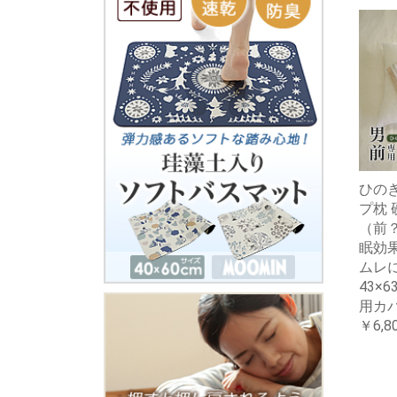
ひの
プ枕 
（前？
眠効果
ムレに
43×6
用カバ
￥6,8