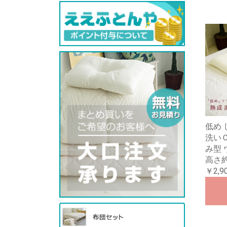
低め 
洗いＯ
み型
高さ約6
￥2,9