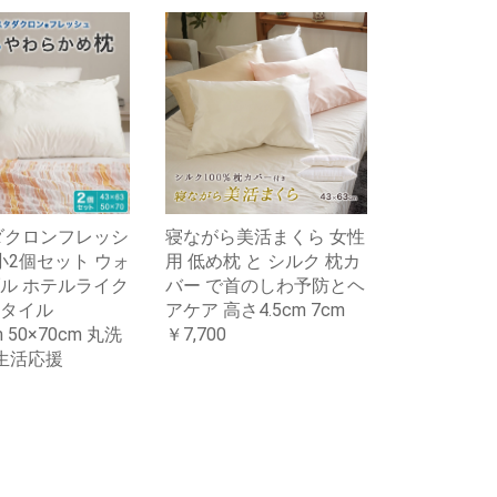
ダクロンフレッシ
寝ながら美活まくら 女性
大小2個セット ウォ
用 低め枕 と シルク 枕カ
ル ホテルライク
バー で首のしわ予防とヘ
タイル
アケア 高さ4.5cm 7cm
m 50×70cm 丸洗
￥7,700
新生活応援