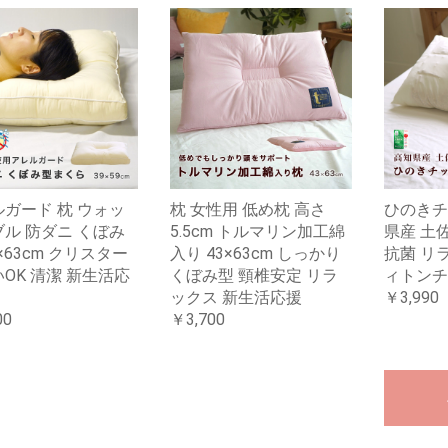
ガード 枕 ウォッ
枕 女性用 低め枕 高さ
ひのきチ
ル 防ダニ くぼみ
5.5cm トルマリン加工綿
県産 土
3×63cm クリスター
入り 43×63cm しっかり
抗菌 リ
OK 清潔 新生活応
くぼみ型 頸椎安定 リラ
ィトンチ
ックス 新生活応援
￥3,990
00
￥3,700