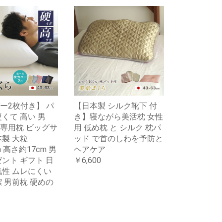
ー2枚付き】 パ
【日本製 シルク靴下 付
硬くて 高い 男
き】寝ながら美活枕 女性
専用枕 ビッグサ
用 低め枕 と シルク 枕パ
本製 大粒
ッド で首のしわを予防と
m 高さ約17cm 男
ヘアケア
ゼント ギフト 日
￥6,600
気性 ムレにくい
潔 男前枕 硬めの