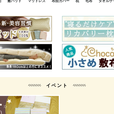
団
敷パッド
マットレス
布団カバー
枕
毛布
タオルケ
ルド
ルド
ダウン
ニ敷布団
い敷布団
い敷布団
性敷布団
シングルサイズ敷パッド
小さい敷パッド
大きい敷パッド
シルク敷パッド
枕パッド
シルク枕パッド
除湿シート
接触冷感パッド
暖かパッド
ガーゼケット
オーガニックコットン
ベッドパッド
パッドセット
70cm幅 ミニシングル
75cm幅 ショートセミシ
80cm幅 セミシングル
掛け布団カバー
敷布団カバー
枕カバー
BOXシーツ
防ダニカバー
クッションカバー
オーガニックコットン
カバーセット
小さめ 35×50cm
やや小さめ 35×55cm
普通 43×63cm
大きめ 50×70cm
パイプ枕
高反発枕
低反発枕
機能性枕・その他枕
ハーフサ
シングル
セミダブ
ダブルサ
接触冷感
天然素材 
ジュニ
シング
シング
セミダ
ダブル
ダブル
クィー
暖か 
ジュニ
セミシ
シング
シング
ダブル
35x5
43x6
50x7
シルク
シング
シング
セミダ
ダブル
スーパ
カバー
カバー
ングル
カバ
ー
バー
ー
バー
ツ
ツ
イベント