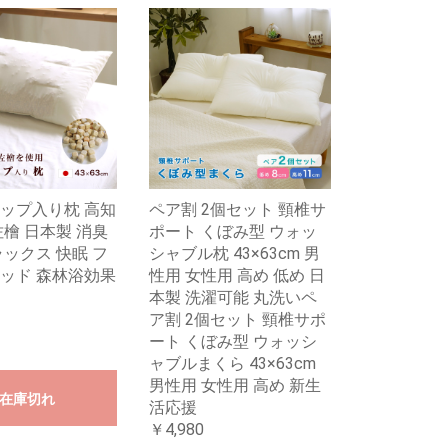
ップ入り枕 高知
ペア割 2個セット 頸椎サ
佐檜 日本製 消臭
ポート くぼみ型 ウォッ
ラックス 快眠 フ
シャブル枕 43×63cm 男
ッド 森林浴効果
性用 女性用 高め 低め 日
本製 洗濯可能 丸洗いペ
ア割 2個セット 頸椎サポ
ート くぼみ型 ウォッシ
ャブルまくら 43×63cm
男性用 女性用 高め 新生
在庫切れ
活応援
￥4,980