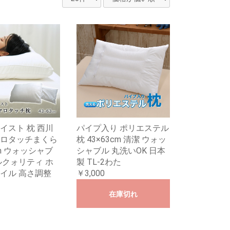
イスト 枕 西川
パイプ入り ポリエステル
ロタッチまくら
枕 43×63cm 清潔 ウォッ
cm ウォッシャブ
シャブル 丸洗いOK 日本
ルクォリティ ホ
製 TL-2わた
イル 高さ調整
￥3,000
在庫切れ