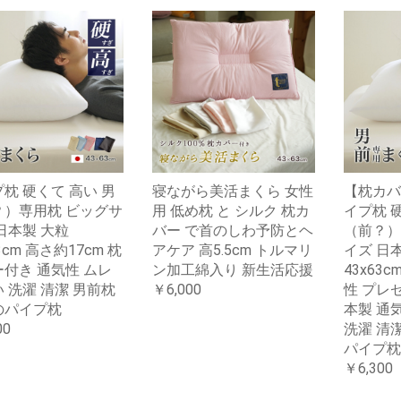
枕 硬くて 高い 男
寝ながら美活まくら 女性
【枕カバ
？）専用枕 ビッグサ
用 低め枕 と シルク 枕カ
イプ枕 
日本製 大粒
バー で首のしわ予防とヘ
（前？）
3cm 高さ約17cm 枕
アケア 高5.5cm トルマリ
イズ 日
付き 通気性 ムレ
ン加工綿入り 新生活応援
43x63c
 洗濯 清潔 男前枕
￥6,000
性 プレ
のパイプ枕
本製 通
00
洗濯 清
パイプ枕
￥6,300