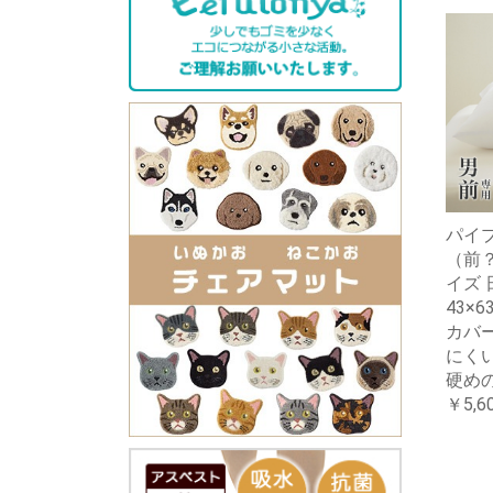
パイプ
（前
イズ 
43×6
カバー
にくい
硬め
￥5,6