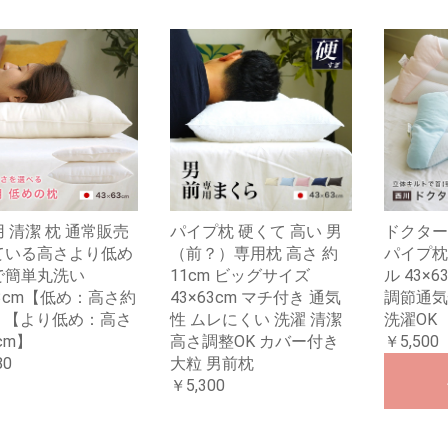
 清潔 枕 通常販売
パイプ枕 硬くて 高い 男
ドクター
ている高さより低め
（前？）専用枕 高さ 約
パイプ枕
で簡単丸洗い
11cm ビッグサイズ
ル 43×
63cm【低め：高さ約
43×63cm マチ付き 通気
調節通気
m】【より低め：高さ
性 ムレにくい 洗濯 清潔
洗濯OK
cm】
高さ調整OK カバー付き
￥5,500
80
大粒 男前枕
￥5,300