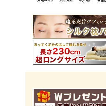
布団セット
羽毛布団
掛け布団
敷布
羽毛布団セット
小さい布団セット
大きい布団セット
掛け布団セット
敷布団セット
プレミアムゴールド
ロイヤルゴールド
エクセルゴールド
ニューゴールド
マザーダックダウン
マザーグースダウン
スーパーロングサイズ
洗える羽毛布団
肌掛け布団
防ダニ掛け布団
洗える掛け布団
小さい掛け布団
大きい掛け布団
肌掛け布団
2点セット
3点セット
4点セット
5点セット
6点セット
エクセルゴー
ロイヤルゴー
マザーダック
2点セット
3点セット
4点セット
6点セット
2点セット
3点セット
防ダ
小さ
大き
機能