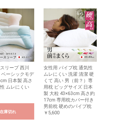
スリープ 西川
女性用 パイプ枕 通気性
 ベーシックモデ
ムレにくい 洗濯 清潔 硬
63cm 日本製 高さ
くて 高い 男（前？）専
性 ムレにくい
用枕 ビッグサイズ 日本
製 大粒 43×63cm 高さ約
17cm 専用枕カバー付き
男前枕 硬めのパイプ枕
在庫切れ
￥5,600