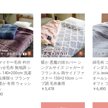
マイヤー毛布 衿付
暖か 悪魔の掛カバー シ
綿毛布 
わせ毛布 無地調 シ
ングルサイズ ジャガード
インダス
140×200cm 洗濯
フランネル 両サイドファ
グル ieo
在庫限り ブランケ
スナー 150×210cm シー
オールシ
暖か 冬用 ウォッシ
プ調 毛布兼用
ギフト 
ル
￥5,478
￥6,490
00