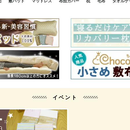
団
敷パッド
マットレス
布団カバー
枕
毛布
タオルケ
ルド
ルド
ダウン
ニ敷布団
い敷布団
い敷布団
性敷布団
シングルサイズ敷パッド
小さい敷パッド
大きい敷パッド
シルク敷パッド
枕パッド
シルク枕パッド
除湿シート
接触冷感パッド
暖かパッド
ガーゼケット
オーガニックコットン
ベッドパッド
パッドセット
70cm幅 ミニシングル
75cm幅 ショートセミシ
80cm幅 セミシングル
掛け布団カバー
敷布団カバー
枕カバー
BOXシーツ
防ダニカバー
クッションカバー
オーガニックコットン
カバーセット
小さめ 35×50cm
やや小さめ 35×55cm
普通 43×63cm
大きめ 50×70cm
パイプ枕
高反発枕
低反発枕
機能性枕・その他枕
ハーフサ
シングル
セミダブ
ダブルサ
接触冷感
天然素材 
ジュニ
シング
シング
セミダ
ダブル
ダブル
クィー
暖か 
ジュニ
セミシ
シング
シング
ダブル
35x5
43x6
50x7
シルク
シング
シング
セミダ
ダブル
スーパ
カバー
カバー
ングル
カバ
ー
バー
ー
バー
ツ
ツ
イベント