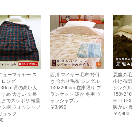
ニューマイヤー ス
西川 マイヤー毛布 衿付
悪魔の毛
ーロング
き 合わせ毛布 シングル
掛け布団
×230cm 背の高い人
140×200cm 在庫限り ブ
シングル
すめ 大きい 丈長
ランケット 暖か 冬用 ウ
150×2
とまでスッポリ 軽量
ォッシャブル
HOTTE
ック柄 ウォッシャブ
￥3,990
暖かい 
リュック
￥4,400
80