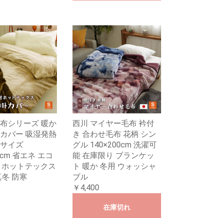
布シリーズ 暖か
西川 マイヤー毛布 衿付
カバー 吸湿発熱
き 合わせ毛布 花柄 シン
サイズ
グル 140×200cm 洗濯可
10cm 省エネ エコ
能 在庫限り ブランケッ
X ホットテックス
ト 暖か 冬用 ウォッシャ
真冬 防寒
ブル
￥4,400
在庫切れ