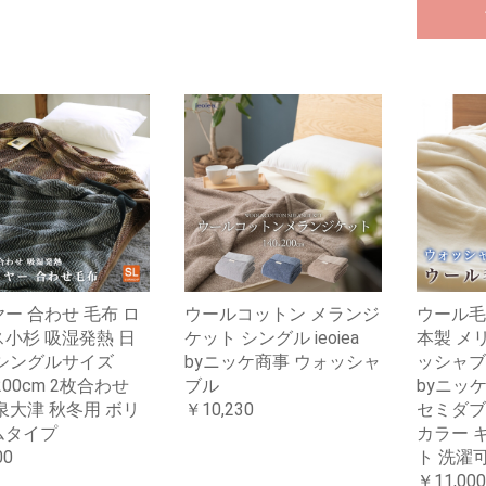
ー 合わせ 毛布 ロ
ウールコットン メランジ
ウール毛
小杉 吸湿発熱 日
ケット シングル ieoiea
本製 メ
 シングルサイズ
byニッケ商事 ウォッシャ
ッシャブル 
200cm 2枚合わせ
ブル
byニッ
泉大津 秋冬用 ボリ
￥10,230
セミダブ
ムタイプ
カラー 
00
ト 洗濯
￥11,000