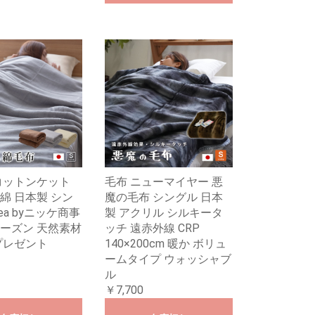
コットンケット
毛布 ニューマイヤー 悪
綿 日本製 シン
魔の毛布 シングル 日本
iea byニッケ商事
製 アクリル シルキータ
ーズン 天然素材
ッチ 遠赤外線 CRP
プレゼント
140×200cm 暖か ボリュ
ームタイプ ウォッシャブ
ル
￥7,700