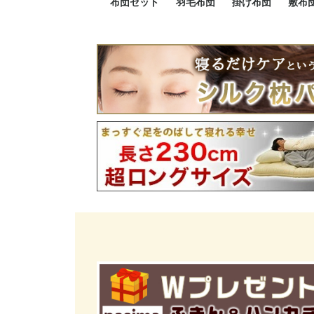
布団セット
羽毛布団
掛け布団
敷布
羽毛布団セット
小さい布団セット
大きい布団セット
掛け布団セット
敷布団セット
プレミアムゴールド
ロイヤルゴールド
エクセルゴールド
ニューゴールド
マザーダックダウン
マザーグースダウン
スーパーロングサイズ
洗える羽毛布団
肌掛け布団
防ダニ掛け布団
洗える掛け布団
小さい掛け布団
大きい掛け布団
肌掛け布団
2点セット
3点セット
4点セット
5点セット
6点セット
エクセルゴー
ロイヤルゴー
マザーダック
2点セット
3点セット
4点セット
6点セット
2点セット
3点セット
防ダ
小さ
大き
機能