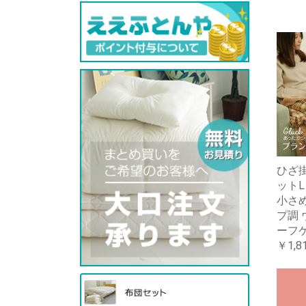
ひざ掛
ットL
小さめ 
プ調 
ーフ
￥1,8