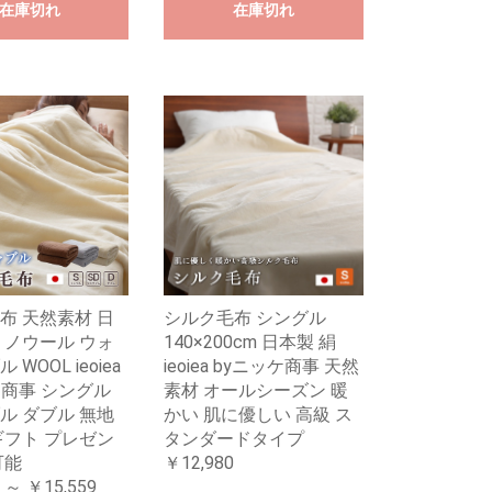
在庫切れ
在庫切れ
布 天然素材 日
シルク毛布 シングル
リノウール ウォ
140×200cm 日本製 絹
WOOL ieoiea
ieoiea byニッケ商事 天然
ケ商事 シングル
素材 オールシーズン 暖
ル ダブル 無地
かい 肌に優しい 高級 ス
ギフト プレゼン
タンダードタイプ
可能
￥12,980
 ～ ￥15,559