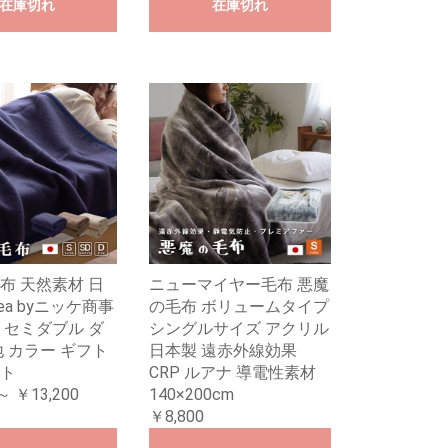
在庫切れ
在庫切れ
布 天然素材 日
ニューマイヤー毛布 悪魔
iea byニッケ商事
の毛布 ボリュームタイプ
 セミダブル ダ
シングルサイズ アクリル
地 カラー ギフト
日本製 遠赤外線効果
ト
CRP ルアナ 導電性素材
～ ￥13,200
140×200cm
￥8,800