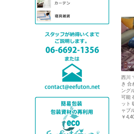
西川 
き 合
ングル 
可能 
ット 
ャブ
￥4,4