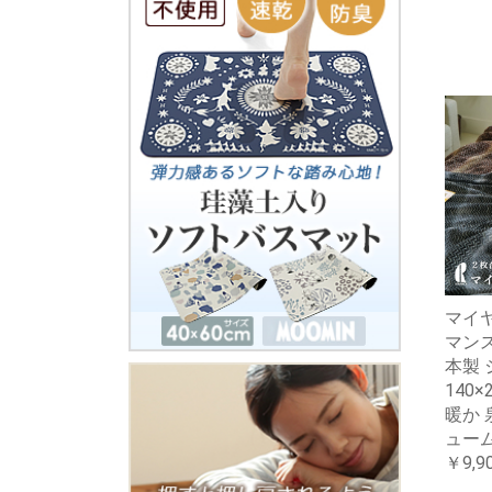
マイヤ
マンス
本製
140×
暖か 
ュー
￥9,9