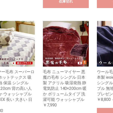
在庫切れ
ヤー毛布 スーパーロ
毛布 ニューマイヤー 悪
ウール毛
ホットテックス 吸
魔の毛布 シングル 日本
本製 ieo
熱 保温 シングル
製 アクリル 吸湿発熱 静
シングル
×220cm 背の高い人
電気防止 140×200cm 暖
ブル 無
か ウォッシャブル
か ボリュームタイプ 洗
プレゼン
TEX 長い 大きい 日
濯可能 ウォッシャブル
￥8,800 
￥7,990
80