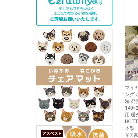
マイ
ング 
湿 発
140
用 暖
HOT
本製
￥7,9