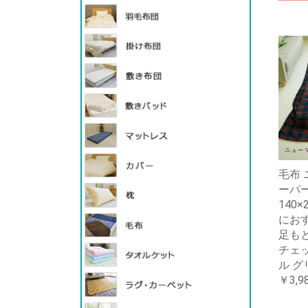
毛布 
ーパ
140
におす
足も
チェ
ル グ
￥3,9