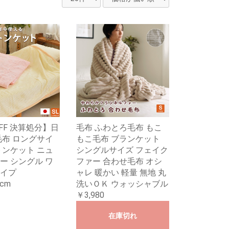
FF 決算処分】日
毛布 ふわとろ毛布 もこ
毛布 ロングサイ
もこ毛布 ブランケット
トンケット ニュ
シングルサイズ フェイク
ー シングル ワ
ファー 合わせ毛布 オシ
イプ
ャレ 暖かい 軽量 無地 丸
0cm
洗いＯＫ ウォッシャブル
￥3,980
在庫切れ