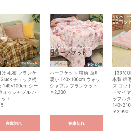
け 毛布 ブランケ
ハーフケット 猫柄 西川
【33％O
 Gluck チェック柄
暖か 140×100cm ウォッ
本製 綿
140×100cm シー
シャブル ブランケット
ズ コッ
ウォッシャブル ハ
￥2,200
ーマイヤ
ケット
ッフルタ
15
140×21
￥2,990
在庫切れ
在庫切れ