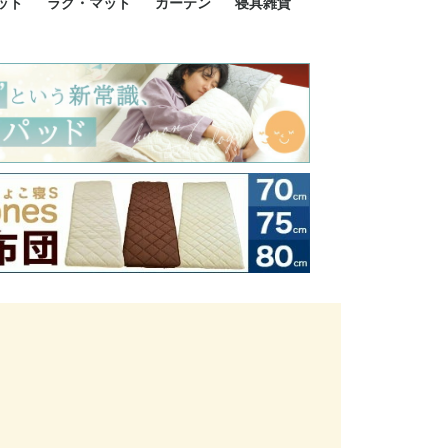
ット
ラグ・マット
カーテン
寝具雑貨
イズ
サイズ
ルサイズ
イズ
綿100%
ア 掛け布団カバー
ル 掛け布団カバー
ルロング 掛け布団
ブル 掛け布団カバ
 掛け布団カバー
ロング 掛け布団カ
ン 掛け布団カバー
掛け布団カバー
ア 敷布団カバー
ングル 敷布団カバ
ル 敷布団カバー
ルロング 敷布団カ
 敷布団カバー
0cm 枕カバー
3cm 枕カバー
0cm 枕カバー
 枕カバー
ル BOXシーツ
ルロング BOXシー
ブル BOXシーツ
 BOXシーツ
ーロング BOXシー
2点セット
3点セット
既成カーテンのサイズ
遮光カーテン
レース・シアーカーテン
Disney ディズニーカーテ
MOOMIN ムーミンカーテ
PEANUTS ピーナツカー
美容・化粧品
シルク寝具・雑貨
HURONテクノロジー リ
ソファカバー
ひざ掛け
パジャマ
クッション
玄関・フロアーマット
ペット用ベッド
インテリア
その他寝具雑貨
100×133～13
100×176～17
100×198～20
ミッキー MIC
プリンセス PR
プーさん Poo
アリス ALICE
ピーターパン P
ー
ン
ン
テン (SNOOPY スヌーピ
カバリー寝具
ー)