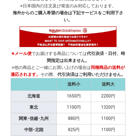
※日本国内の注文及び発送のみ対応しております。
海外からのご購入希望の場合は下記サービスをご利用下さ
い。
※メール便
でお届けする商品については
代引決済・日付、時
間指定は出来ません。
※他の商品とご一緒にお買い上げの場合は
同梱商品の送料が
適応されます。
その際、
代引決済はご利用いただけません。
送料小
送料大
北海道
1650円
2200円
東北
1100円
1320円
関東･信越･九州
880円
1100円
中部･北陸
825円
1100円