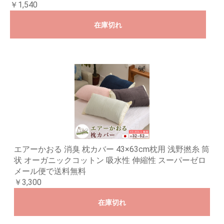
￥1,540
在庫切れ
エアーかおる 消臭 枕カバー 43×63cm枕用 浅野撚糸 筒
状 オーガニックコットン 吸水性 伸縮性 スーパーゼロ
メール便で送料無料
￥3,300
在庫切れ