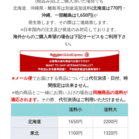
(税込み)以上ご購入頂いた場合でも
北海道、沖縄県・離島等は別途追加送料
(北海道は770円・
沖縄、一部離島は1,650円)
が
発生致します。その際はご連絡致します。
※日本国内の注文及び発送のみ対応しております。
海外からのご購入希望の場合は下記サービスをご利用下さ
い。
※メール便
でお届けする商品については
代引決済・日付、時
間指定は出来ません。
※他の商品とご一緒にお買い上げの場合は
同梱商品の送料が
適応されます。
その際、
代引決済はご利用いただけません。
送料小
送料大
北海道
1650円
2200円
東北
1100円
1320円