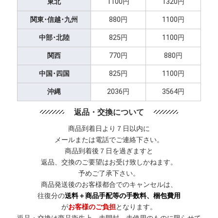
東北
1100円
1320円
関東･信越･九州
880円
1100円
中部･北陸
825円
1100円
関西
770円
880円
中国･四国
825円
1100円
沖縄
2036円
3564円
返品・交換について
商品到着日より７日以内に
メールまたは電話でご連絡下さい。
商品到着後７日を過ぎますと
返品、交換のご要望はお受け致しかねます。
予めご了承下さい。
商品発送後のお客様都合でのキャンセルは、
往復分の
送料＋商品手配等の手数料、梱包費用
が
お客様のご負担
となります。