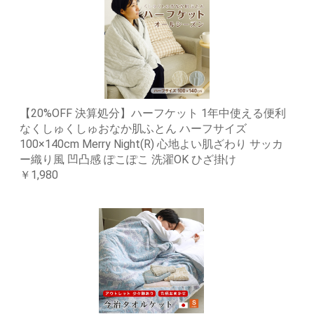
【20%OFF 決算処分】ハーフケット 1年中使える便利
なくしゅくしゅおなか肌ふとん ハーフサイズ
100×140cm Merry Night(R) 心地よい肌ざわり サッカ
ー織り風 凹凸感 ぽこぽこ 洗濯OK ひざ掛け
￥1,980