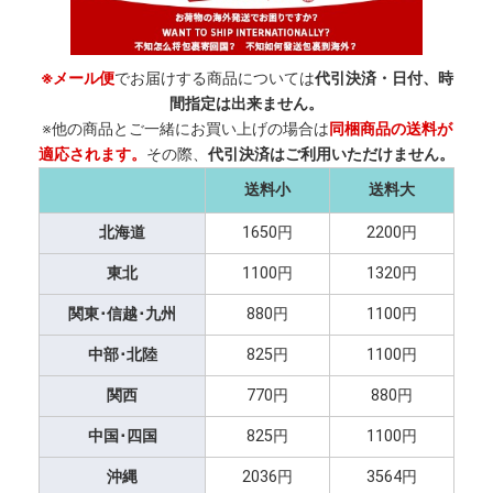
※メール便
でお届けする商品については
代引決済・日付、時
間指定は出来ません。
※他の商品とご一緒にお買い上げの場合は
同梱商品の送料が
適応されます。
その際、
代引決済はご利用いただけません。
送料小
送料大
北海道
1650円
2200円
東北
1100円
1320円
関東･信越･九州
880円
1100円
中部･北陸
825円
1100円
関西
770円
880円
中国･四国
825円
1100円
沖縄
2036円
3564円