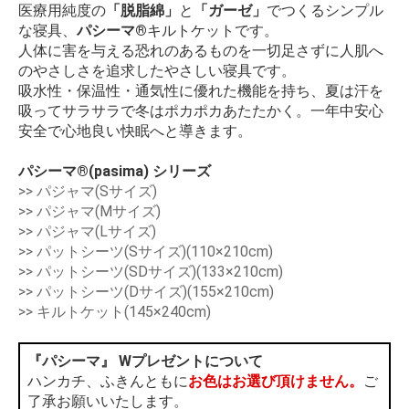
医療用純度の
「脱脂綿」
と
「ガーゼ」
でつくるシンプル
な寝具、
パシーマ®
キルトケットです。
人体に害を与える恐れのあるものを一切足さずに人肌へ
のやさしさを追求したやさしい寝具です。
吸水性・保温性・通気性に優れた機能を持ち、夏は汗を
吸ってサラサラで冬はポカポカあたたかく。一年中安心
安全で心地良い快眠へと導きます。
パシーマ®(pasima) シリーズ
>> パジャマ(Sサイズ)
>> パジャマ(Mサイズ)
>> パジャマ(Lサイズ)
>> パットシーツ(Sサイズ)(110×210cm)
>> パットシーツ(SDサイズ)(133×210cm)
>> パットシーツ(Dサイズ)(155×210cm)
>> キルトケット(145×240cm)
『パシーマ』 Wプレゼントについて
ハンカチ、ふきんともに
お色はお選び頂けません。
ご
了承お願いいたします。