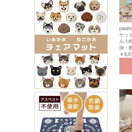
pas
ケット
ル 14
掛・
￥9,3