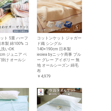
ット 5重 ハーフ
コットンケット ジャガー
本製 綿100% コ
ド織 シングル
丸洗いOK
140×190cm 日本製
40cm ジュニア ベ
ieoiea byニッケ商事 ブル
ざ掛け オールシ
ー グレー アイボリー 無
地 オールシーズン 綿毛
布
￥4,979