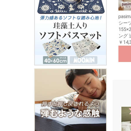
pas
シーツ
155
ング 
￥14,