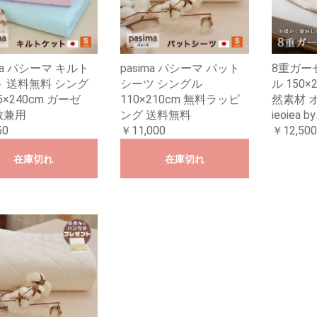
ima パシーマ キルト
pasima パシーマ パット
8重ガー
 送料無料 シング
シーツ シングル
ル 150×
5×240cm ガーゼ
110×210cm 無料ラッピ
然素材 
敷兼用
ング 送料無料
ieoiea
50
￥11,000
￥12,500
在庫切れ
在庫切れ