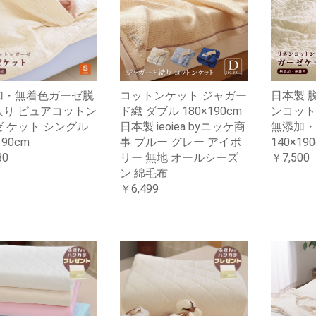
加・無着色ガーゼ脱
コットンケット ジャガー
日本製 
入り ピュアコットン
ド織 ダブル 180×190cm
ンコット
 ケット シングル
日本製 ieoiea byニッケ商
無添加・
190cm
事 ブルー グレー アイボ
140×19
80
リー 無地 オールシーズ
￥7,500
ン 綿毛布
￥6,499