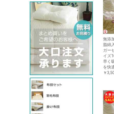
無添
脂綿
ガーゼ
イズ1
早く
を快
￥3,5