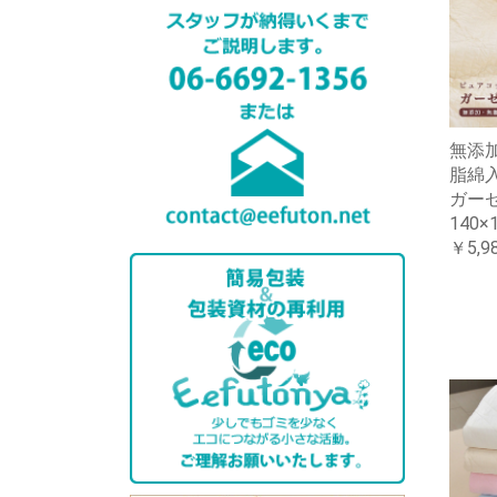
無添
脂綿
ガーゼ
140×
￥5,9