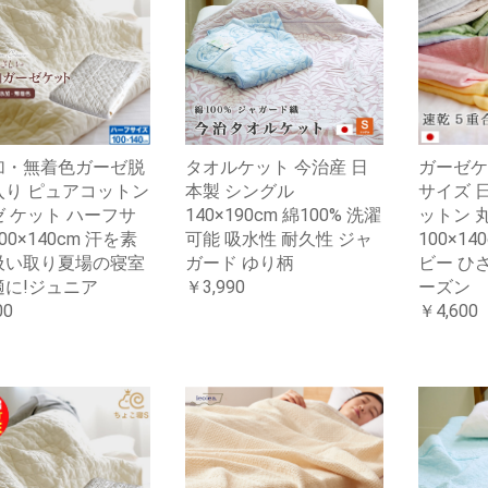
加・無着色ガーゼ脱
タオルケット 今治産 日
ガーゼケ
入り ピュアコットン
本製 シングル
サイズ 日
 ケット ハーフサ
140×190cm 綿100% 洗濯
ットン 
00×140cm 汗を素
可能 吸水性 耐久性 ジャ
100×1
吸い取り夏場の寝室
ガード ゆり柄
ビー ひ
適に!ジュニア
￥3,990
ーズン
00
￥4,600