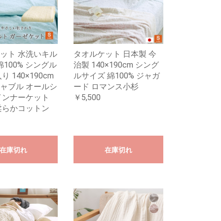
ット 水洗いキル
タオルケット 日本製 今
綿100% シングル
治製 140×190cm シング
り 140×190cm
ルサイズ 綿100% ジャガ
ャブル オールシ
ード ロマンス小杉
インナーケット
￥5,500
柔らかコットン
在庫切れ
在庫切れ