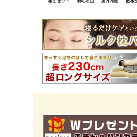
布団セット
羽毛布団
掛け布団
敷布
羽毛布団セット
小さい布団セット
大きい布団セット
掛け布団セット
敷布団セット
プレミアムゴールド
ロイヤルゴールド
エクセルゴールド
ニューゴールド
マザーダックダウン
マザーグースダウン
スーパーロングサイズ
洗える羽毛布団
肌掛け布団
防ダニ掛け布団
洗える掛け布団
小さい掛け布団
大きい掛け布団
肌掛け布団
2点セット
3点セット
4点セット
5点セット
6点セット
エクセルゴー
ロイヤルゴー
マザーダック
2点セット
3点セット
4点セット
6点セット
2点セット
3点セット
防ダ
小さ
大き
機能