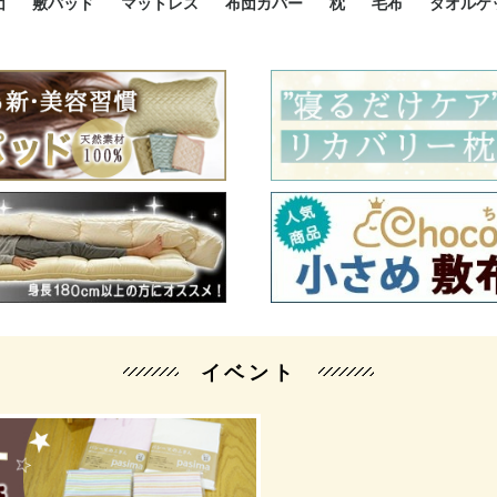
団
敷パッド
マットレス
布団カバー
枕
毛布
タオルケ
ルド
ルド
ダウン
ニ敷布団
い敷布団
い敷布団
性敷布団
シングルサイズ敷パッド
小さい敷パッド
大きい敷パッド
シルク敷パッド
枕パッド
シルク枕パッド
除湿シート
接触冷感パッド
暖かパッド
ガーゼケット
オーガニックコットン
ベッドパッド
パッドセット
70cm幅 ミニシングル
75cm幅 ショートセミシ
80cm幅 セミシングル
掛け布団カバー
敷布団カバー
枕カバー
BOXシーツ
防ダニカバー
クッションカバー
オーガニックコットン
カバーセット
小さめ 35×50cm
やや小さめ 35×55cm
普通 43×63cm
大きめ 50×70cm
パイプ枕
高反発枕
低反発枕
機能性枕・その他枕
ハーフサ
シングル
セミダブ
ダブルサ
接触冷感
天然素材 
ジュニ
シング
シング
セミダ
ダブル
ダブル
クィー
暖か 
ジュニ
セミシ
シング
シング
ダブル
35x5
43x6
50x7
シルク
シング
シング
セミダ
ダブル
スーパ
カバー
カバー
ングル
カバ
ー
バー
ー
バー
ツ
ツ
イベント