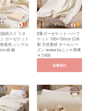
脱脂綿入り リネ
8重ガーゼケット ハーフ
ン ガーゼケット
ケット 100×150cm 日本
無着色 シングル
製 天然素材 オールシー
0cm 綿 麻
ズン ieoiea byニッケ商事
￥7,900
在庫切れ