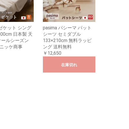
ゼケット シング
pasima パシーマ パット
200cm 日本製 天
シーツ セミダブル
オールシーズン
133×210cm 無料ラッピ
 byニッケ商事
ング 送料無料
￥12,650
在庫切れ