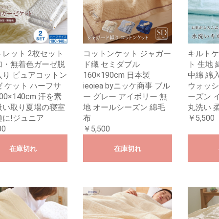
レット 2枚セット
コットンケット ジャガー
キルトケ
加・無着色ガーゼ脱
ド織 セミダブル
ト 生地 
入り ピュアコットン
160×190cm 日本製
中綿 綿入
 ケット ハーフサ
ieoiea byニッケ商事 ブル
ウォッシ
00×140cm 汗を素
ー グレー アイボリー 無
ーズン 
吸い取り夏場の寝室
地 オールシーズン 綿毛
丸洗い 
適に!ジュニア
布
￥5,500
00
￥5,500
在庫切れ
在庫切れ