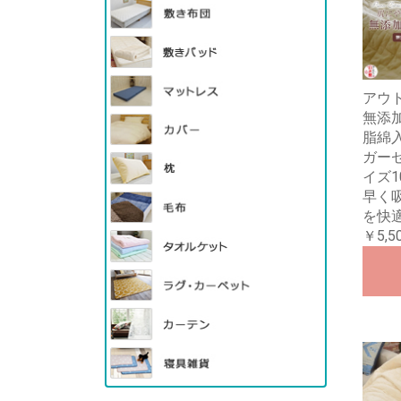
アウト
無添
脂綿
ガーゼ
イズ1
早く
を快
￥5,5