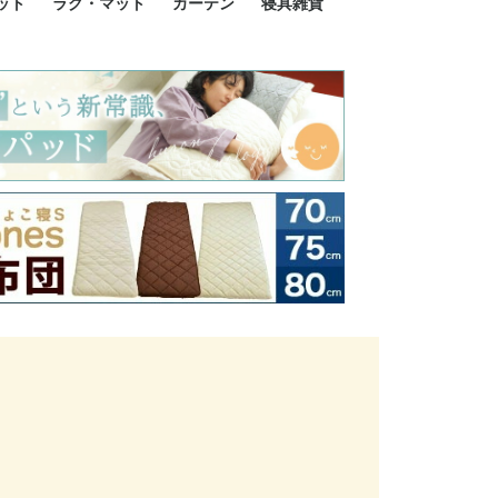
ット
ラグ・マット
カーテン
寝具雑貨
イズ
サイズ
ルサイズ
イズ
綿100%
ア 掛け布団カバー
ル 掛け布団カバー
ルロング 掛け布団
ブル 掛け布団カバ
 掛け布団カバー
ロング 掛け布団カ
ン 掛け布団カバー
掛け布団カバー
ア 敷布団カバー
ングル 敷布団カバ
ル 敷布団カバー
ルロング 敷布団カ
 敷布団カバー
0cm 枕カバー
3cm 枕カバー
0cm 枕カバー
 枕カバー
ル BOXシーツ
ルロング BOXシー
ブル BOXシーツ
 BOXシーツ
ーロング BOXシー
2点セット
3点セット
既成カーテンのサイズ
遮光カーテン
レース・シアーカーテン
Disney ディズニーカーテ
MOOMIN ムーミンカーテ
PEANUTS ピーナツカー
美容・化粧品
シルク寝具・雑貨
HURONテクノロジー リ
ソファカバー
ひざ掛け
パジャマ
クッション
玄関・フロアーマット
ペット用ベッド
インテリア
その他寝具雑貨
100×133～13
100×176～17
100×198～20
ミッキー MIC
プリンセス PR
プーさん Poo
アリス ALICE
ピーターパン P
ー
ン
ン
テン (SNOOPY スヌーピ
カバリー寝具
ー)