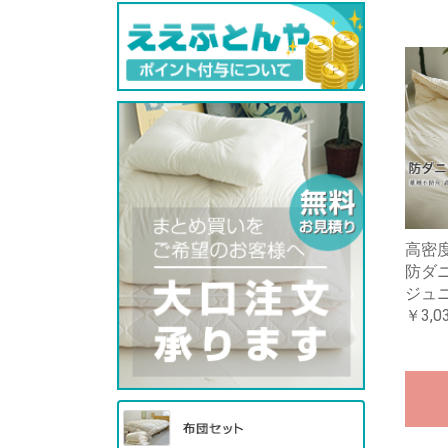
高密
防ダ
ジュニ
￥3,0