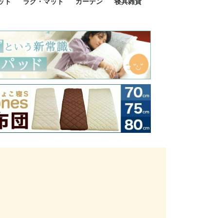
ット
ラグ・マット
カーテン
寝具雑貨
イズ
サイズ
ルサイズ
イズ
綿100%
ア 掛け布団カバー
ル 掛け布団カバー
ルロング 掛け布団
ブル 掛け布団カバ
 掛け布団カバー
ロング 掛け布団カ
ン 掛け布団カバー
掛け布団カバー
ア 敷布団カバー
ングル 敷布団カバ
ル 敷布団カバー
ルロング 敷布団カ
 敷布団カバー
0cm 枕カバー
3cm 枕カバー
0cm 枕カバー
 枕カバー
ル BOXシーツ
ルロング BOXシー
ブル BOXシーツ
 BOXシーツ
ーロング BOXシー
2点セット
3点セット
既成カーテンのサイズ
遮光カーテン
レース・シアーカーテン
Disney ディズニーカーテ
MOOMIN ムーミンカーテ
PEANUTS ピーナツカー
美容・化粧品
シルク寝具・雑貨
HURONテクノロジー リ
ソファカバー
ひざ掛け
パジャマ
クッション
玄関・フロアーマット
ペット用ベッド
インテリア
その他寝具雑貨
100×133～13
100×176～17
100×198～20
ミッキー MIC
プリンセス PR
プーさん Poo
アリス ALICE
ピーターパン P
ー
ン
ン
テン (SNOOPY スヌーピ
カバリー寝具
ー)