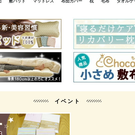
団
敷パッド
マットレス
布団カバー
枕
毛布
タオルケ
ルド
ルド
ダウン
ニ敷布団
い敷布団
い敷布団
性敷布団
シングルサイズ敷パッド
小さい敷パッド
大きい敷パッド
シルク敷パッド
枕パッド
シルク枕パッド
除湿シート
接触冷感パッド
暖かパッド
ガーゼケット
オーガニックコットン
ベッドパッド
パッドセット
70cm幅 ミニシングル
75cm幅 ショートセミシ
80cm幅 セミシングル
掛け布団カバー
敷布団カバー
枕カバー
BOXシーツ
防ダニカバー
クッションカバー
オーガニックコットン
カバーセット
小さめ 35×50cm
やや小さめ 35×55cm
普通 43×63cm
大きめ 50×70cm
パイプ枕
高反発枕
低反発枕
機能性枕・その他枕
ハーフサ
シングル
セミダブ
ダブルサ
接触冷感
天然素材 
ジュニ
シング
シング
セミダ
ダブル
ダブル
クィー
暖か 
ジュニ
セミシ
シング
シング
ダブル
35x5
43x6
50x7
シルク
シング
シング
セミダ
ダブル
スーパ
カバー
カバー
ングル
カバ
ー
バー
ー
バー
ツ
ツ
イベント