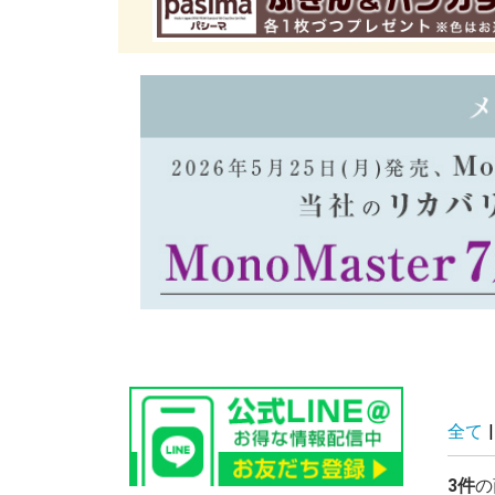
全て
|
3件
の