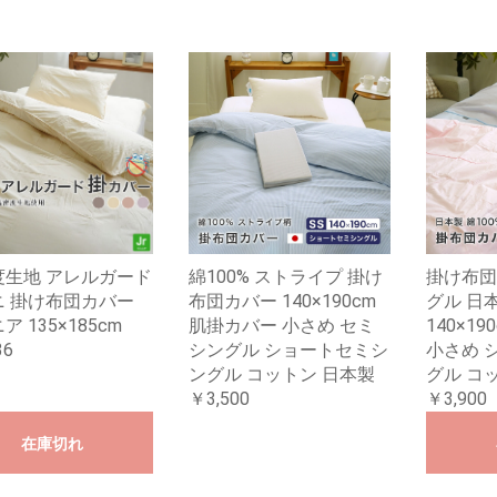
度生地 アレルガード
綿100% ストライプ 掛け
掛け布団
ニ 掛け布団カバー
布団カバー 140×190cm
グル 日本
ア 135×185cm
肌掛カバー 小さめ セミ
140×1
36
シングル ショートセミシ
小さめ 
ングル コットン 日本製
グル コッ
￥3,500
￥3,900
在庫切れ