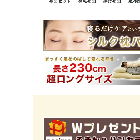
布団セット
羽毛布団
掛け布団
敷布
羽毛布団セット
小さい布団セット
大きい布団セット
掛け布団セット
敷布団セット
プレミアムゴールド
ロイヤルゴールド
エクセルゴールド
ニューゴールド
マザーダックダウン
マザーグースダウン
スーパーロングサイズ
洗える羽毛布団
肌掛け布団
防ダニ掛け布団
洗える掛け布団
小さい掛け布団
大きい掛け布団
肌掛け布団
2点セット
3点セット
4点セット
5点セット
6点セット
エクセルゴー
ロイヤルゴー
マザーダック
2点セット
3点セット
4点セット
6点セット
2点セット
3点セット
防ダ
小さ
大き
機能