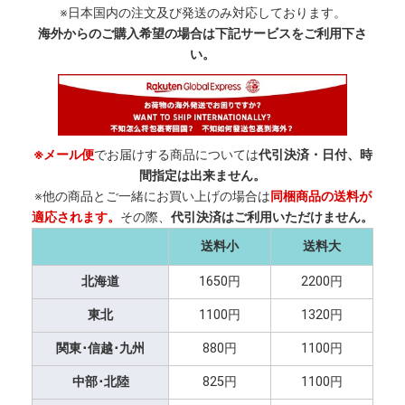
※日本国内の注文及び発送のみ対応しております。
海外からのご購入希望の場合は下記サービスをご利用下さ
い。
※メール便
でお届けする商品については
代引決済・日付、時
間指定は出来ません。
※他の商品とご一緒にお買い上げの場合は
同梱商品の送料が
適応されます。
その際、
代引決済はご利用いただけません。
送料小
送料大
北海道
1650円
2200円
東北
1100円
1320円
関東･信越･九州
880円
1100円
中部･北陸
825円
1100円