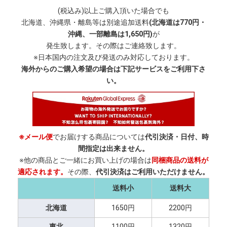
(税込み)以上ご購入頂いた場合でも
北海道、沖縄県・離島等は別途追加送料
(北海道は770円・
沖縄、一部離島は1,650円)
が
発生致します。その際はご連絡致します。
※日本国内の注文及び発送のみ対応しております。
海外からのご購入希望の場合は下記サービスをご利用下さ
い。
※メール便
でお届けする商品については
代引決済・日付、時
間指定は出来ません。
※他の商品とご一緒にお買い上げの場合は
同梱商品の送料が
適応されます。
その際、
代引決済はご利用いただけません。
送料小
送料大
北海道
1650円
2200円
東北
1100円
1320円