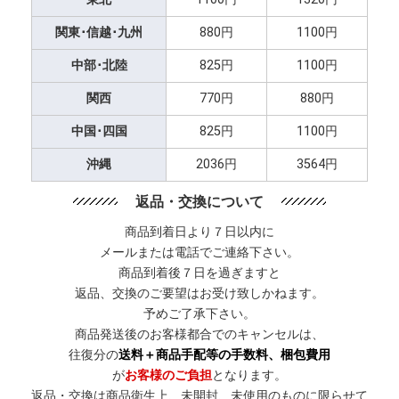
関東･信越･九州
880円
1100円
中部･北陸
825円
1100円
関西
770円
880円
中国･四国
825円
1100円
沖縄
2036円
3564円
返品・交換について
商品到着日より７日以内に
メールまたは電話でご連絡下さい。
商品到着後７日を過ぎますと
返品、交換のご要望はお受け致しかねます。
予めご了承下さい。
商品発送後のお客様都合でのキャンセルは、
往復分の
送料＋商品手配等の手数料、梱包費用
が
お客様のご負担
となります。
返品・交換は商品衛生上、未開封、未使用のものに限らせて