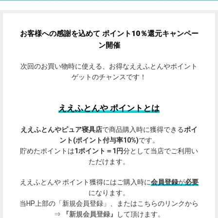
お客様への感謝を込めて ポイント10％還元キャンペー
ン開催
次回のお買い物時に使える、お得なええふとんやポイント
ゲットのチャンスです！
ええふとんや ポイントとは
ええふとんやピュア寝具店
で商品購入時に獲得できる
ポイ
ント(ポイント付与率10%)
です。
貯めたポイントは
1ポイント＝1円
分として当店でご利用い
ただけます。
ええふとんや ポイント獲得にはご購入時に
会員登録
が
必要
になります。
当HP上部の「新規会員登録」、またはこちらのリンクから
⇒
『新規会員登録』
して頂けます。