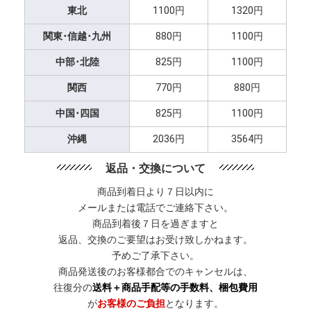
東北
1100円
1320円
関東･信越･九州
880円
1100円
中部･北陸
825円
1100円
関西
770円
880円
中国･四国
825円
1100円
沖縄
2036円
3564円
返品・交換について
商品到着日より７日以内に
メールまたは電話でご連絡下さい。
商品到着後７日を過ぎますと
返品、交換のご要望はお受け致しかねます。
予めご了承下さい。
商品発送後のお客様都合でのキャンセルは、
往復分の
送料＋商品手配等の手数料、梱包費用
が
お客様のご負担
となります。