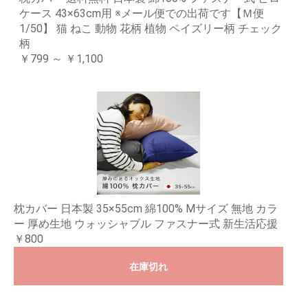
ケース 43×63cm用 ※メール便での出荷です【Ｍ便
1/50】 猫 ねこ 動物 花柄 植物 ペイズリー柄 チェック
柄
￥799 ～ ￥1,100
枕カバー 日本製 35×55cm 綿100% Mサイズ 無地 カラ
ー 厚め生地 ウォッシャブル ファスナー式 新生活応援
￥800
在庫切れ