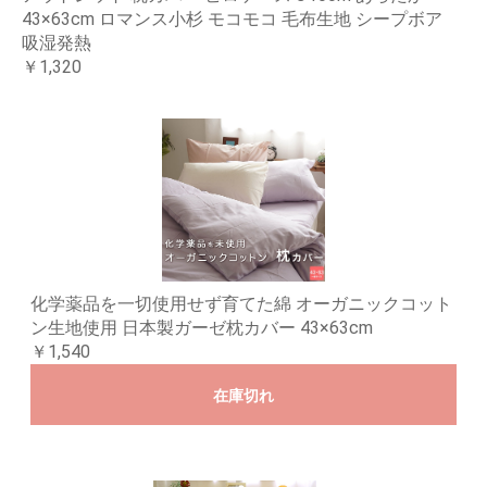
43×63cm ロマンス小杉 モコモコ 毛布生地 シープボア
吸湿発熱
￥1,320
化学薬品を一切使用せず育てた綿 オーガニックコット
ン生地使用 日本製ガーゼ枕カバー 43×63cm
￥1,540
在庫切れ