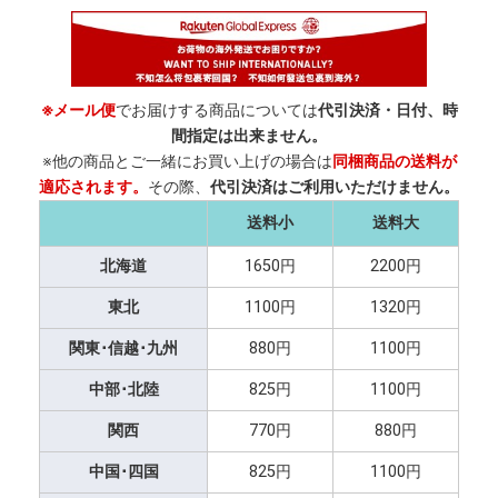
※メール便
でお届けする商品については
代引決済・日付、時
間指定は出来ません。
※他の商品とご一緒にお買い上げの場合は
同梱商品の送料が
適応されます。
その際、
代引決済はご利用いただけません。
送料小
送料大
北海道
1650円
2200円
東北
1100円
1320円
関東･信越･九州
880円
1100円
中部･北陸
825円
1100円
関西
770円
880円
中国･四国
825円
1100円