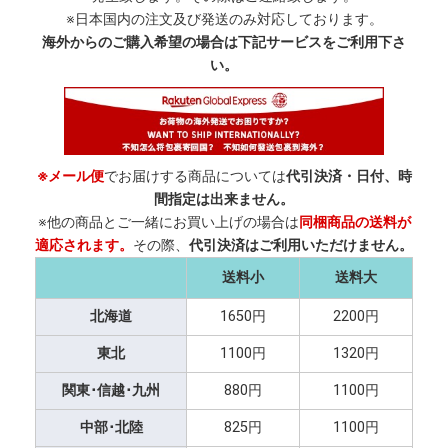
※日本国内の注文及び発送のみ対応しております。
海外からのご購入希望の場合は下記サービスをご利用下さ
い。
※メール便
でお届けする商品については
代引決済・日付、時
間指定は出来ません。
※他の商品とご一緒にお買い上げの場合は
同梱商品の送料が
適応されます。
その際、
代引決済はご利用いただけません。
送料小
送料大
北海道
1650円
2200円
東北
1100円
1320円
関東･信越･九州
880円
1100円
中部･北陸
825円
1100円