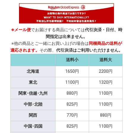
※メール便
でお届けする商品については
代引決済・日付、時
間指定は出来ません。
※他の商品とご一緒にお買い上げの場合は
同梱商品の送料が
適応されます。
その際、
代引決済はご利用いただけません。
送料小
送料大
北海道
1650円
2200円
東北
1100円
1320円
関東･信越･九州
880円
1100円
中部･北陸
825円
1100円
関西
770円
880円
中国･四国
825円
1100円