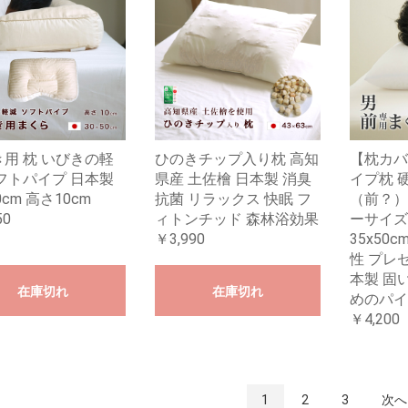
用 枕 いびきの軽
ひのきチップ入り枕 高知
【枕カバ
フトパイプ 日本製
県産 土佐檜 日本製 消臭
イプ枕 
0cm 高さ10cm
抗菌 リラックス 快眠 フ
（前？）
50
ィトンチッド 森林浴効果
ーサイズ
￥3,990
35x50c
性 プレ
本製 固い
在庫切れ
在庫切れ
めのパイ
￥4,200
1
2
3
次へ