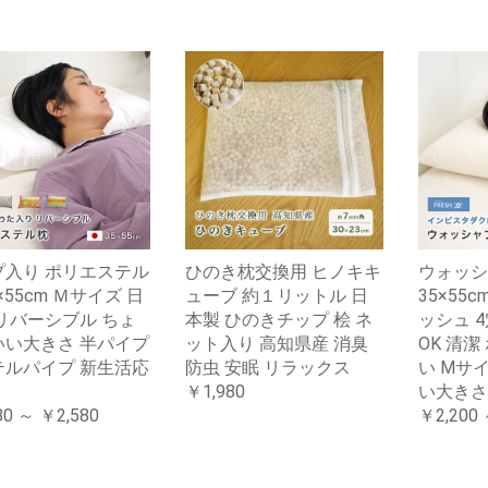
プ入り ポリエステル
ひのき枕交換用 ヒノキキ
ウォッシ
5×55cm Ｍサイズ 日
ューブ 約１リットル 日
35×55
リバーシブル ちょ
本製 ひのきチップ 桧 ネ
ッシュ 4
いい大きさ 半パイプ
ット入り 高知県産 消臭
OK 清
テルパイプ 新生活応
防虫 安眠 リラックス
い Mサ
￥1,980
い大きさ
80 ～ ￥2,580
￥2,200 