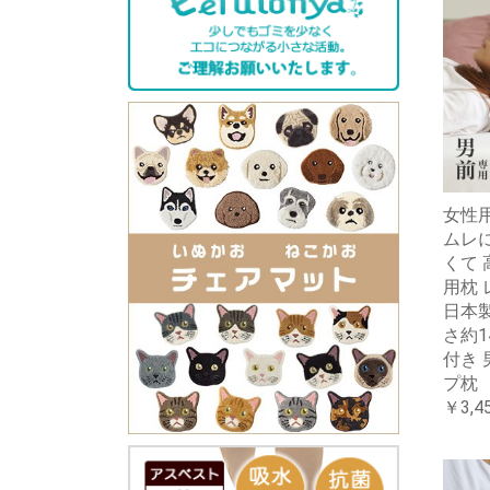
女性用
ムレに
くて 
用枕
日本製
さ約1
付き 
プ枕
￥3,4