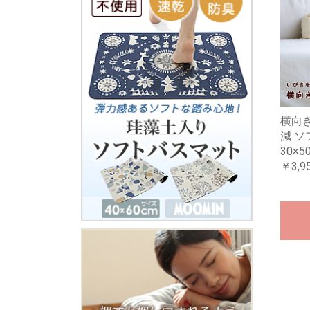
横向き
減 ソ
30×5
￥3,9