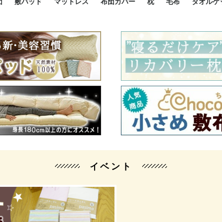
団
敷パッド
マットレス
布団カバー
枕
毛布
タオルケ
ルド
ルド
ダウン
ニ敷布団
い敷布団
い敷布団
性敷布団
シングルサイズ敷パッド
小さい敷パッド
大きい敷パッド
シルク敷パッド
枕パッド
シルク枕パッド
除湿シート
接触冷感パッド
暖かパッド
ガーゼケット
オーガニックコットン
ベッドパッド
パッドセット
70cm幅 ミニシングル
75cm幅 ショートセミシ
80cm幅 セミシングル
掛け布団カバー
敷布団カバー
枕カバー
BOXシーツ
防ダニカバー
クッションカバー
オーガニックコットン
カバーセット
小さめ 35×50cm
やや小さめ 35×55cm
普通 43×63cm
大きめ 50×70cm
パイプ枕
高反発枕
低反発枕
機能性枕・その他枕
ハーフサ
シングル
セミダブ
ダブルサ
接触冷感
天然素材 
ジュニ
シング
シング
セミダ
ダブル
ダブル
クィー
暖か 
ジュニ
セミシ
シング
シング
ダブル
35x5
43x6
50x7
シルク
シング
シング
セミダ
ダブル
スーパ
カバー
カバー
ングル
カバ
ー
バー
ー
バー
ツ
ツ
イベント