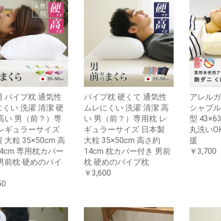
 パイプ枕 通気性
パイプ枕 硬くて 通気性
アレルガ
くい 洗濯 清潔 硬
ムレにくい 洗濯 清潔 高
シャブル
高い 男（前？）専
い 男（前？）専用枕 レ
型 43×
 レギュラーサイズ
ギュラーサイズ 日本製
丸洗いO
 大粒 35×50cm 高
大粒 35×50cm 高さ約
援
4cm 専用枕カバー
14cm 枕カバー付き 男前
￥3,700
男前枕 硬めのパイ
枕 硬めのパイプ枕
￥3,600
50