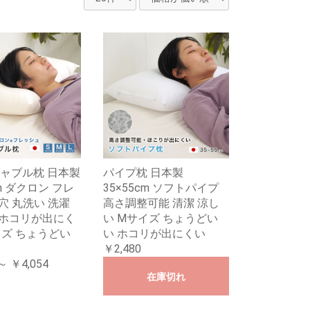
ャブル枕 日本製
パイプ枕 日本製
cm ダクロン フレ
35×55cm ソフトパイプ
穴 丸洗い 洗濯
高さ調整可能 清潔 涼し
潔 ホコリが出にく
い Mサイズ ちょうどい
イズ ちょうどい
い ホコリが出にくい
￥2,480
～ ￥4,054
在庫切れ