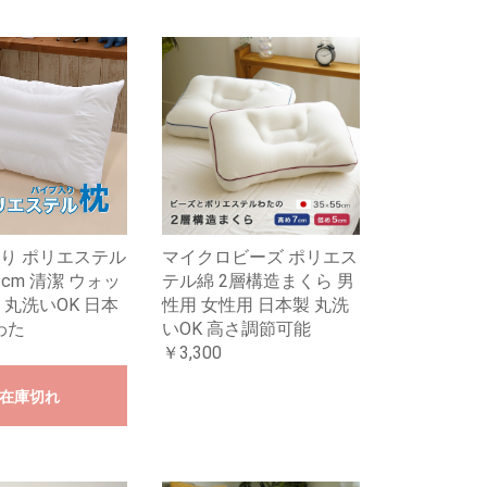
り ポリエステル
マイクロビーズ ポリエス
63cm 清潔 ウォッ
テル綿 2層構造まくら 男
 丸洗いOK 日本
性用 女性用 日本製 丸洗
2わた
いOK 高さ調節可能
￥3,300
在庫切れ