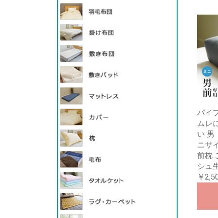
パイプ
ムレに
い 男
ニサイ
前枕 
シュ
￥2,5