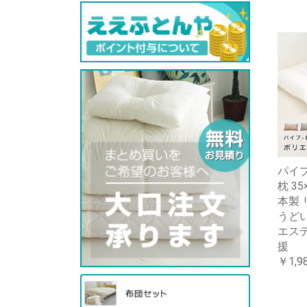
パイ
枕 3
本製 
うど
エス
援
￥1,9