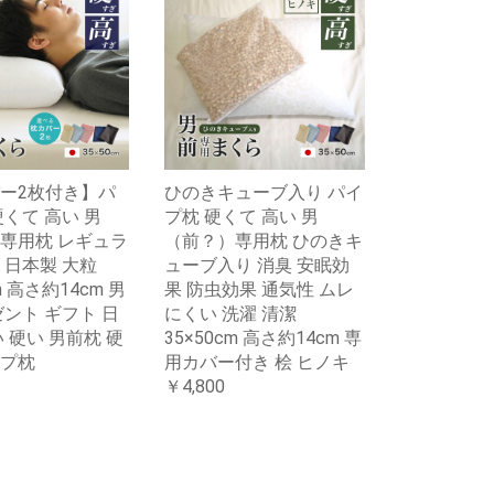
ー2枚付き】パ
ひのきキューブ入り パイ
硬くて 高い 男
プ枕 硬くて 高い 男
専用枕 レギュラ
（前？）専用枕 ひのきキ
 日本製 大粒
ューブ入り 消臭 安眠効
m 高さ約14cm 男
果 防虫効果 通気性 ムレ
ゼント ギフト 日
にくい 洗濯 清潔
 硬い 男前枕 硬
35×50cm 高さ約14cm 専
プ枕
用カバー付き 桧 ヒノキ
￥4,800