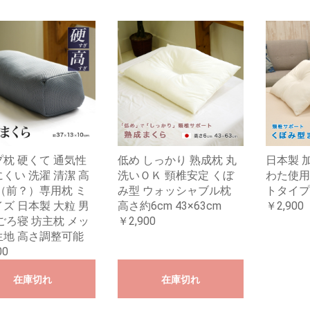
枕 硬くて 通気性
低め しっかり 熟成枕 丸
日本製 
くい 洗濯 清潔 高
洗いＯＫ 頸椎安定 くぼ
わた使用
（前？）専用枕 ミ
み型 ウォッシャブル枕
トタイプ 
ズ 日本製 大粒 男
高さ約6cm 43×63cm
￥2,900
ごろ寝 坊主枕 メッ
￥2,900
生地 高さ調整可能
00
在庫切れ
在庫切れ