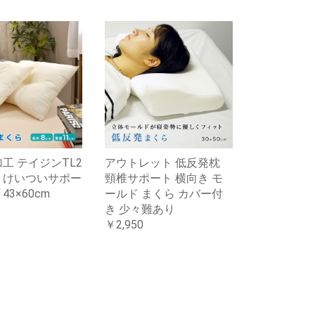
加工 テイジンTL2
アウトレット 低反発枕
 けいついサポー
頸椎サポート 横向き モ
43×60cm
ールド まくら カバー付
き 少々難あり
￥2,950