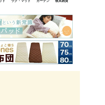
ット
ラグ・マット
カーテン
寝具雑貨
イズ
サイズ
ルサイズ
イズ
綿100%
ア 掛け布団カバー
ル 掛け布団カバー
ルロング 掛け布団
ブル 掛け布団カバ
 掛け布団カバー
ロング 掛け布団カ
ン 掛け布団カバー
掛け布団カバー
ア 敷布団カバー
ングル 敷布団カバ
ル 敷布団カバー
ルロング 敷布団カ
 敷布団カバー
0cm 枕カバー
3cm 枕カバー
0cm 枕カバー
 枕カバー
ル BOXシーツ
ルロング BOXシー
ブル BOXシーツ
 BOXシーツ
ーロング BOXシー
2点セット
3点セット
既成カーテンのサイズ
遮光カーテン
レース・シアーカーテン
Disney ディズニーカーテ
MOOMIN ムーミンカーテ
PEANUTS ピーナツカー
美容・化粧品
シルク寝具・雑貨
HURONテクノロジー リ
ソファカバー
ひざ掛け
パジャマ
クッション
玄関・フロアーマット
ペット用ベッド
インテリア
その他寝具雑貨
100×133～13
100×176～17
100×198～20
ミッキー MIC
プリンセス PR
プーさん Poo
アリス ALICE
ピーターパン P
ー
ン
ン
テン (SNOOPY スヌーピ
カバリー寝具
ー)