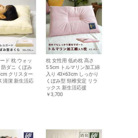
ード 枕 ウォッ
枕 女性用 低め枕 高さ
 防ダニ くぼみ
5.5cm トルマリン加工綿
63cm クリスター
入り 43×63cm しっかり
K 清潔 新生活応
くぼみ型 頸椎安定 リラ
ックス 新生活応援
￥3,700