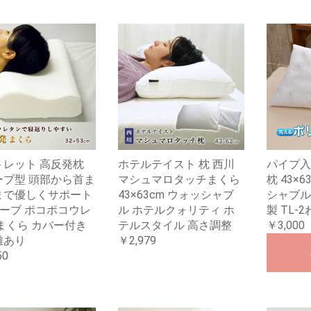
トレット 高反発枕
ホテルテイスト 枕 西川
パイプ入
ーブ型 頭部から首ま
マシュマロタッチまくら
枕 43×
まで優しくサポート
43×63cm ウォッシャブ
シャブル
ーブ ポコポコウレ
ル ホテルクォリティ ホ
製 TL-
まくら カバー付き
テルスタイル 高さ調整
￥3,000
難あり
￥2,979
50