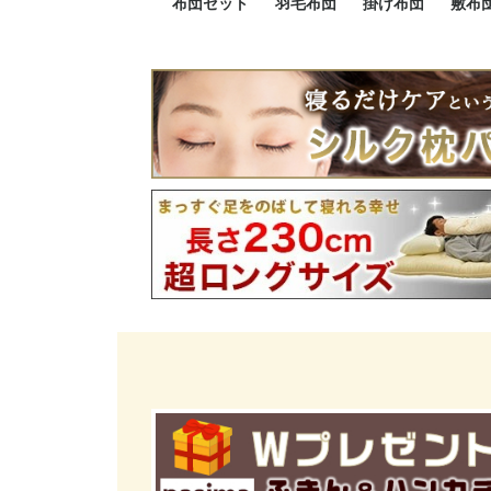
布団セット
羽毛布団
掛け布団
敷布
羽毛布団セット
小さい布団セット
大きい布団セット
掛け布団セット
敷布団セット
プレミアムゴールド
ロイヤルゴールド
エクセルゴールド
ニューゴールド
マザーダックダウン
マザーグースダウン
スーパーロングサイズ
洗える羽毛布団
肌掛け布団
防ダニ掛け布団
洗える掛け布団
小さい掛け布団
大きい掛け布団
肌掛け布団
2点セット
3点セット
4点セット
5点セット
6点セット
エクセルゴー
ロイヤルゴー
マザーダック
2点セット
3点セット
4点セット
6点セット
2点セット
3点セット
防ダ
小さ
大き
機能