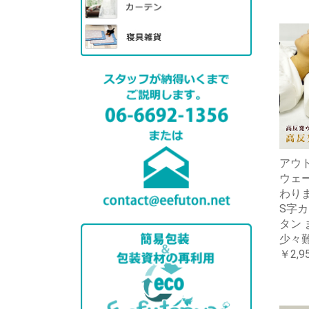
アウ
ウェ
わり
S字カ
タン 
少々
￥2,9