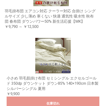
羽毛掛布団 エアコン対応 クーラー対応 合掛け シング
ルサイズ 少し薄め 寒くない 快適 通気性 吸水性 秋布
団 春布団 ダウンパワー50% 新生活応援【MK】
￥9,790 ～ ￥12,500
小さめ 羽毛肌掛け布団 セミシングル エクセルゴール
ド 350dp ダウンケット ダウン85% 140×190cm 日本製
シルバーシングル 夏用
￥9,900
在庫切れ