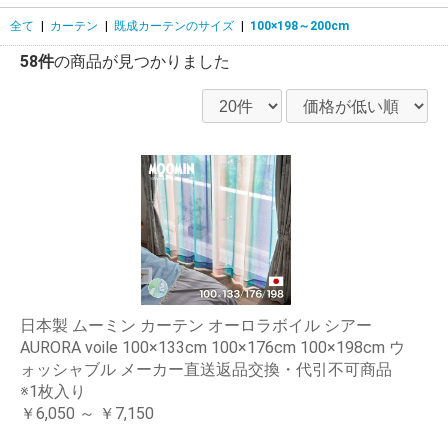
全て
|
カーテン
|
既成カーテンのサイズ
|
100×198～200cm
58件
の商品が見つかりました
日本製 ムーミン カーテン オーロラボイル シアー
AURORA voile 100×133cm 100×176cm 100×198cm ウ
ォッシャブル メーカー直送返品交換・代引不可商品
※1枚入り
￥6,050 ～ ￥7,150