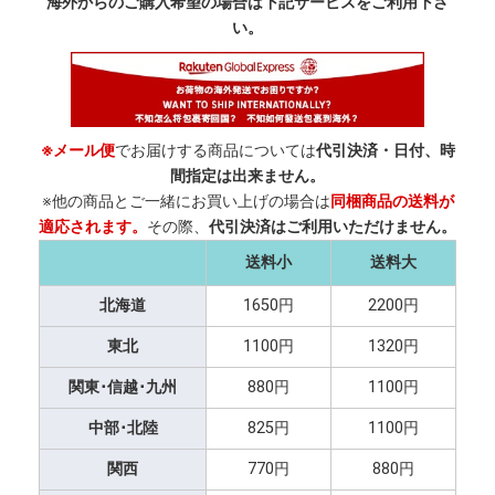
海外からのご購入希望の場合は下記サービスをご利用下さ
い。
※メール便
でお届けする商品については
代引決済・日付、時
間指定は出来ません。
※他の商品とご一緒にお買い上げの場合は
同梱商品の送料が
適応されます。
その際、
代引決済はご利用いただけません。
送料小
送料大
北海道
1650円
2200円
東北
1100円
1320円
関東･信越･九州
880円
1100円
中部･北陸
825円
1100円
関西
770円
880円