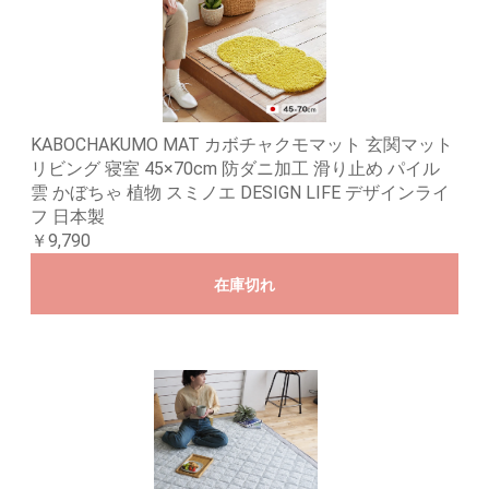
KABOCHAKUMO MAT カボチャクモマット 玄関マット
リビング 寝室 45×70cm 防ダニ加工 滑り止め パイル
雲 かぼちゃ 植物 スミノエ DESIGN LIFE デザインライ
フ 日本製
￥9,790
在庫切れ