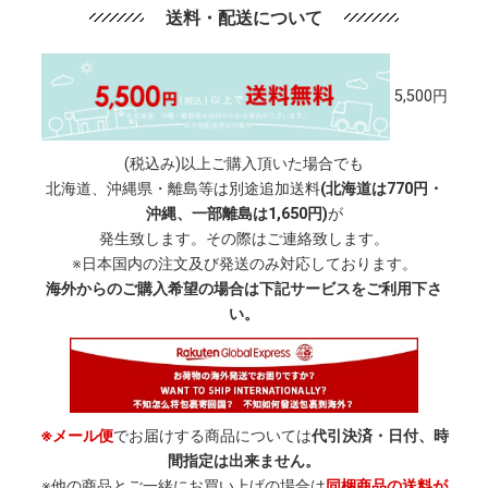
送料・配送について
5,500円
(税込み)以上ご購入頂いた場合でも
北海道、沖縄県・離島等は別途追加送料
(北海道は770円・
沖縄、一部離島は1,650円)
が
発生致します。その際はご連絡致します。
※日本国内の注文及び発送のみ対応しております。
海外からのご購入希望の場合は下記サービスをご利用下さ
い。
※メール便
でお届けする商品については
代引決済・日付、時
間指定は出来ません。
※他の商品とご一緒にお買い上げの場合は
同梱商品の送料が