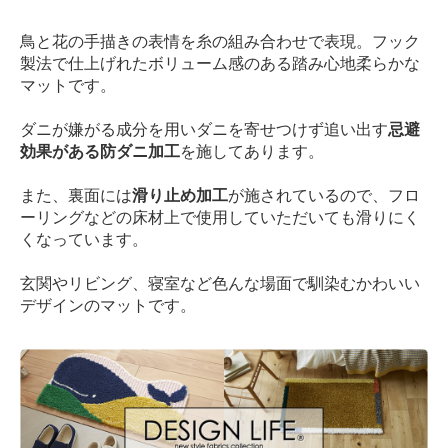
鳥と花の手描きの表情を糸の組み合わせで表現。フック
製法で仕上げれたボリューム感のある踏み心地柔らかな
マットです。
ダニが嫌がる成分を用いダニを寄せつけず追い出す
忌避
効果がある防ダニ加工
を施してあります。
また、裏面には
滑り止め加工
が施されているので、フロ
ーリングなどの床材上で使用していただいても滑りにく
くなっています。
玄関やリビング、寝室など色んな場面で馴染むかわいい
デザインのマットです。