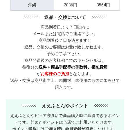
沖縄
2036円
3564円
返品・交換について
商品到着日より７日以内に
メールまたは電話でご連絡下さい。
商品到着後７日を過ぎますと
返品、交換のご要望はお受け致しかねます。
予めご了承下さい。
商品発送後のお客様都合でのキャンセルは、
往復分の
送料＋商品手配等の手数料、梱包費用
が
お客様のご負担
となります。
返品・交換は商品衛生上、未開封、未使用のものに限らせて
頂きます。
ええふとんやポイント
ええふとんやピュア寝具店で商品購入時に獲得できるポイン
トです。貯めたポイントは当店でご利用いただけます。
ポイント獲得には
ご購入時に会員登録が必要
になります。