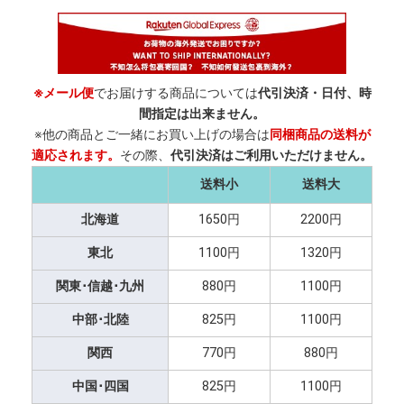
※メール便
でお届けする商品については
代引決済・日付、時
間指定は出来ません。
※他の商品とご一緒にお買い上げの場合は
同梱商品の送料が
適応されます。
その際、
代引決済はご利用いただけません。
送料小
送料大
北海道
1650円
2200円
東北
1100円
1320円
関東･信越･九州
880円
1100円
中部･北陸
825円
1100円
関西
770円
880円
中国･四国
825円
1100円