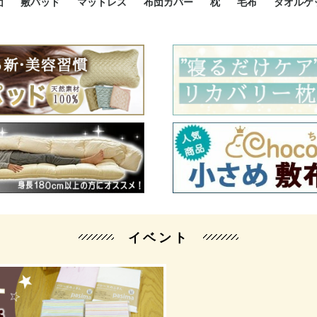
団
敷パッド
マットレス
布団カバー
枕
毛布
タオルケ
ルド
ルド
ダウン
ニ敷布団
い敷布団
い敷布団
性敷布団
シングルサイズ敷パッド
小さい敷パッド
大きい敷パッド
シルク敷パッド
枕パッド
シルク枕パッド
除湿シート
接触冷感パッド
暖かパッド
ガーゼケット
オーガニックコットン
ベッドパッド
パッドセット
70cm幅 ミニシングル
75cm幅 ショートセミシ
80cm幅 セミシングル
掛け布団カバー
敷布団カバー
枕カバー
BOXシーツ
防ダニカバー
クッションカバー
オーガニックコットン
カバーセット
小さめ 35×50cm
やや小さめ 35×55cm
普通 43×63cm
大きめ 50×70cm
パイプ枕
高反発枕
低反発枕
機能性枕・その他枕
ハーフサ
シングル
セミダブ
ダブルサ
接触冷感
天然素材 
ジュニ
シング
シング
セミダ
ダブル
ダブル
クィー
暖か 
ジュニ
セミシ
シング
シング
ダブル
35x5
43x6
50x7
シルク
シング
シング
セミダ
ダブル
スーパ
カバー
カバー
ングル
カバ
ー
バー
ー
バー
ツ
ツ
イベント