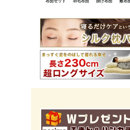
布団セット
羽毛布団
掛け布団
敷布
羽毛布団セット
小さい布団セット
大きい布団セット
掛け布団セット
敷布団セット
プレミアムゴールド
ロイヤルゴールド
エクセルゴールド
ニューゴールド
マザーダックダウン
マザーグースダウン
スーパーロングサイズ
洗える羽毛布団
肌掛け布団
防ダニ掛け布団
洗える掛け布団
小さい掛け布団
大きい掛け布団
肌掛け布団
2点セット
3点セット
4点セット
5点セット
6点セット
エクセルゴー
ロイヤルゴー
マザーダック
2点セット
3点セット
4点セット
6点セット
2点セット
3点セット
防ダ
小さ
大き
機能