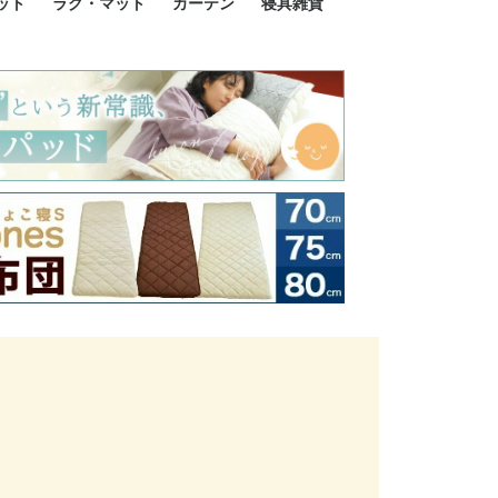
ット
ラグ・マット
カーテン
寝具雑貨
イズ
サイズ
ルサイズ
イズ
綿100%
ア 掛け布団カバー
ル 掛け布団カバー
ルロング 掛け布団
ブル 掛け布団カバ
 掛け布団カバー
ロング 掛け布団カ
ン 掛け布団カバー
掛け布団カバー
ア 敷布団カバー
ングル 敷布団カバ
ル 敷布団カバー
ルロング 敷布団カ
 敷布団カバー
0cm 枕カバー
3cm 枕カバー
0cm 枕カバー
 枕カバー
ル BOXシーツ
ルロング BOXシー
ブル BOXシーツ
 BOXシーツ
ーロング BOXシー
2点セット
3点セット
既成カーテンのサイズ
遮光カーテン
レース・シアーカーテン
Disney ディズニーカーテ
MOOMIN ムーミンカーテ
PEANUTS ピーナツカー
美容・化粧品
シルク寝具・雑貨
HURONテクノロジー リ
ソファカバー
ひざ掛け
パジャマ
クッション
玄関・フロアーマット
ペット用ベッド
インテリア
その他寝具雑貨
100×133～13
100×176～17
100×198～20
ミッキー MIC
プリンセス PR
プーさん Poo
アリス ALICE
ピーターパン P
ー
ン
ン
テン (SNOOPY スヌーピ
カバリー寝具
ー)