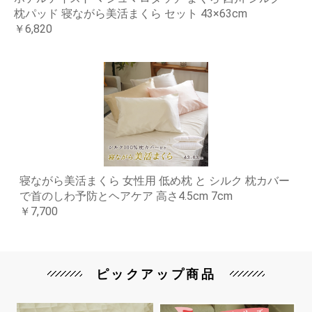
枕パッド 寝ながら美活まくら セット 43×63cm
￥6,820
寝ながら美活まくら 女性用 低め枕 と シルク 枕カバー
で首のしわ予防とヘアケア 高さ4.5cm 7cm
￥7,700
ピックアップ商品