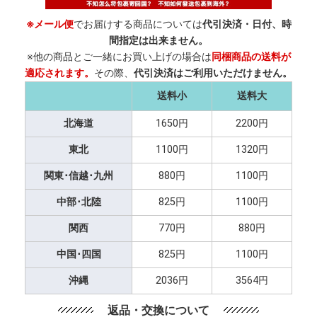
※メール便
でお届けする商品については
代引決済・日付、時
間指定は出来ません。
※他の商品とご一緒にお買い上げの場合は
同梱商品の送料が
適応されます。
その際、
代引決済はご利用いただけません。
送料小
送料大
北海道
1650円
2200円
東北
1100円
1320円
関東･信越･九州
880円
1100円
中部･北陸
825円
1100円
関西
770円
880円
中国･四国
825円
1100円
沖縄
2036円
3564円
返品・交換について