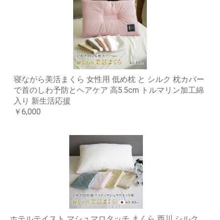
寝ながら美活まくら 女性用 低め枕 と シルク 枕カバー
で首のしわ予防とヘアケア 高5.5cm トルマリン加工綿
入り 新生活応援
￥6,000
ホテルテイスト マシュマロタッチ まくら 西川 シルク