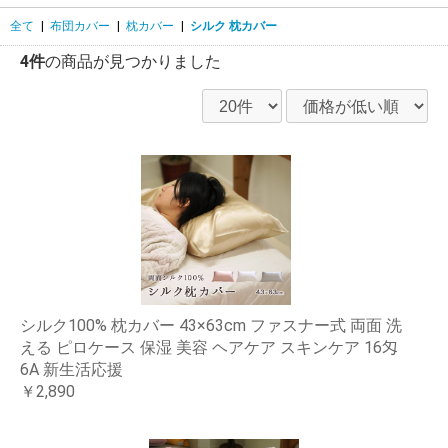
全て
|
布団カバー
|
枕カバー
|
シルク 枕カバー
4件
の商品が見つかりました
シルク100% 枕カバー 43×63cm ファスナー式 両面 洗
える ピロケース 保湿 美容 ヘアケア スキンケア 16匁
6A 新生活応援
￥2,890