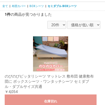
全て
|
布団カバー
|
BOXシーツ
|
セミダブル BOXシーツ
1件
の商品が見つかりました
のびのびピッタリシーツ マットレス 敷布団 健康敷布
団に ボックスシーツ・ワンタッチシーツ セミダブ
ル・ダブルサイズ共通
￥4,054
在庫切れ