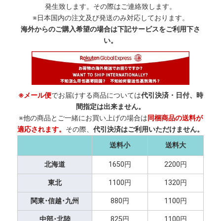
発生致します。その際はご連絡致します。
※日本国内の注文及び発送のみ対応しております。
海外からのご購入希望の場合は下記サービスをご利用下さ
い。
※メール便
でお届けする商品については
代引決済・日付、時
間指定は出来ません。
※他の商品とご一緒にお買い上げの場合は
同梱商品の送料が
適応されます。
その際、
代引決済はご利用いただけません。
送料小
送料大
北海道
1650円
2200円
東北
1100円
1320円
関東･信越･九州
880円
1100円
中部･北陸
825円
1100円