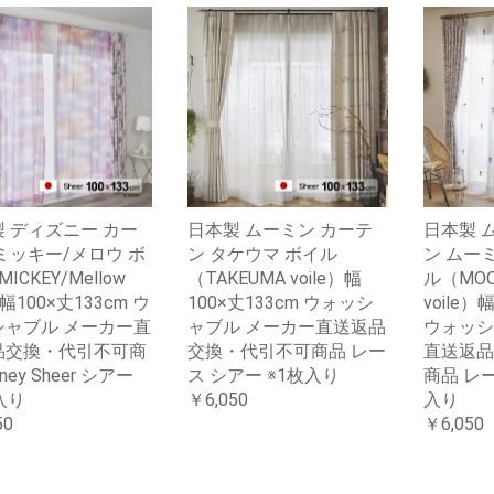
 ディズニー カー
日本製 ムーミン カーテ
日本製 
ミッキー/メロウ ボ
ン タケウマ ボイル
ン ムー
MICKEY/Mellow
（TAKEUMA voile）幅
ル（MOO
e) 幅100×丈133cm ウ
100×丈133cm ウォッシ
voile）
シャブル メーカー直
ャブル メーカー直送返品
ウォッシ
品交換・代引不可商
交換・代引不可商品 レー
直送返品
sney Sheer シアー
ス シアー ※1枚入り
商品 レー
入り
￥6,050
入り
50
￥6,050