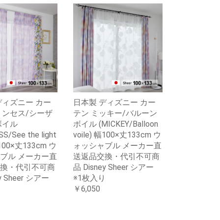
ディズニー カー
日本製 ディズニー カー
リンセス/シーザ
テン ミッキー/バルーン
ボイル
ボイル (MICKEY/Balloon
S/See the light
voile) 幅100×丈133cm ウ
幅100×丈133cm ウ
ォッシャブル メーカー直
ブル メーカー直
送返品交換・代引不可商
換・代引不可商
品 Disney Sheer シアー
y Sheer シアー
※1枚入り
り
￥6,050