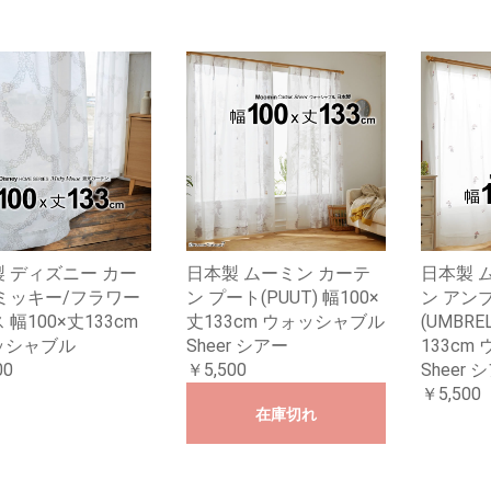
 ディズニー カー
日本製 ムーミン カーテ
日本製 
ミッキー/フラワー
ン プート(PUUT) 幅100×
ン アン
 幅100×丈133cm
丈133cm ウォッシャブル
(UMBRE
ッシャブル
Sheer シアー
133cm
00
￥5,500
Sheer 
￥5,500
在庫切れ