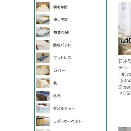
日本製
テン
Helic
133
Shee
￥5,5