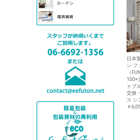
日本製
ン フ
（FUN
100
ャブ
交換
ス シ
￥6,0