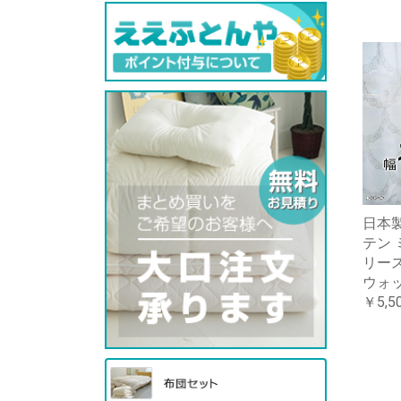
日本製
テン 
リース
ウォ
￥5,5