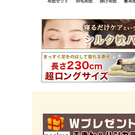
布団セット
羽毛布団
掛け布団
敷布
羽毛布団セット
小さい布団セット
大きい布団セット
掛け布団セット
敷布団セット
プレミアムゴールド
ロイヤルゴールド
エクセルゴールド
ニューゴールド
マザーダックダウン
マザーグースダウン
スーパーロングサイズ
洗える羽毛布団
肌掛け布団
防ダニ掛け布団
洗える掛け布団
小さい掛け布団
大きい掛け布団
肌掛け布団
2点セット
3点セット
4点セット
5点セット
6点セット
エクセルゴー
ロイヤルゴー
マザーダック
2点セット
3点セット
4点セット
6点セット
2点セット
3点セット
防ダ
小さ
大き
機能