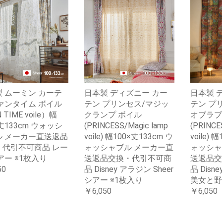
 ムーミン カーテ
日本製 ディズニー カー
日本製 
ァンタイム ボイル
テン プリンセス/マジッ
テン プ
 TIME voile）幅
クランプ ボイル
オブラブ
×丈133cm ウォッシ
(PRINCESS/Magic lamp
(PRINCES
ル メーカー直送返品
voile) 幅100×丈133cm ウ
voile) 
・代引不可商品 レー
ォッシャブル メーカー直
ォッシャ
アー ※1枚入り
送返品交換・代引不可商
送返品交
50
品 Disney アラジン Sheer
品 Disne
シアー ※1枚入り
美女と野
￥6,050
￥6,050