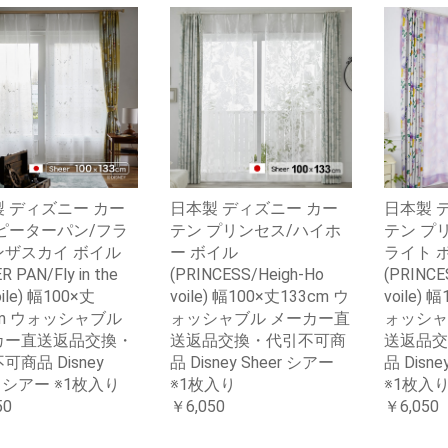
 ディズニー カー
日本製 ディズニー カー
日本製 
ピーターパン/フラ
テン プリンセス/ハイホ
テン プ
ンザスカイ ボイル
ー ボイル
ライト 
R PAN/Fly in the
(PRINCESS/Heigh-Ho
(PRINCES
oile) 幅100×丈
voile) 幅100×丈133cm ウ
voile) 
cm ウォッシャブル
ォッシャブル メーカー直
ォッシャ
カー直送返品交換・
送返品交換・代引不可商
送返品交
可商品 Disney
品 Disney Sheer シアー
品 Disne
r シアー ※1枚入り
※1枚入り
※1枚入
50
￥6,050
￥6,050