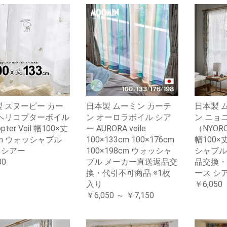
 スヌーピー カー
日本製 ムーミン カーテ
日本製 
 ヘリコプターボイル
ン オーロラボイル シア
ン ニョ
opter Voil 幅100×丈
ー AURORA voile
（NYORO
cm ウォッシャブル
100×133cm 100×176cm
幅100×
r シアー
100×198cm ウォッシャ
シャブル
00
ブル メーカー直送返品交
品交換・
換・代引不可商品 ※1枚
ース シア
入り
￥6,050
￥6,050 ～ ￥7,150