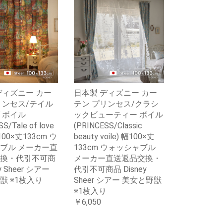
ディズニー カー
日本製 ディズニー カー
リンセス/テイル
テン プリンセス/クラシ
 ボイル
ックビューティー ボイル
S/Tale of love
(PRINCESS/Classic
幅100×丈133cm ウ
beauty voile) 幅100×丈
ブル メーカー直
133cm ウォッシャブル
換・代引不可商
メーカー直送返品交換・
y Sheer シアー
代引不可商品 Disney
獣 ※1枚入り
Sheer シアー 美女と野獣
※1枚入り
￥6,050