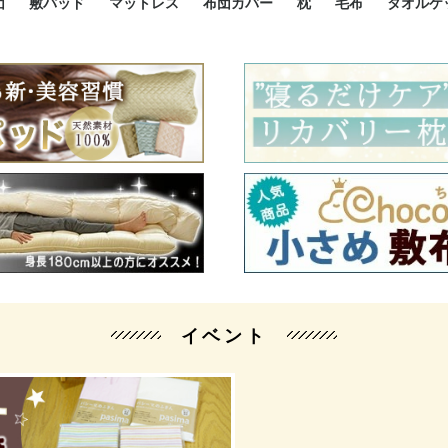
団
敷パッド
マットレス
布団カバー
枕
毛布
タオルケ
ルド
ルド
ダウン
ニ敷布団
い敷布団
い敷布団
性敷布団
シングルサイズ敷パッド
小さい敷パッド
大きい敷パッド
シルク敷パッド
枕パッド
シルク枕パッド
除湿シート
接触冷感パッド
暖かパッド
ガーゼケット
オーガニックコットン
ベッドパッド
パッドセット
70cm幅 ミニシングル
75cm幅 ショートセミシ
80cm幅 セミシングル
掛け布団カバー
敷布団カバー
枕カバー
BOXシーツ
防ダニカバー
クッションカバー
オーガニックコットン
カバーセット
小さめ 35×50cm
やや小さめ 35×55cm
普通 43×63cm
大きめ 50×70cm
パイプ枕
高反発枕
低反発枕
機能性枕・その他枕
ハーフサ
シングル
セミダブ
ダブルサ
接触冷感
天然素材 
ジュニ
シング
シング
セミダ
ダブル
ダブル
クィー
暖か 
ジュニ
セミシ
シング
シング
ダブル
35x5
43x6
50x7
シルク
シング
シング
セミダ
ダブル
スーパ
カバー
カバー
ングル
カバ
ー
バー
ー
バー
ツ
ツ
イベント