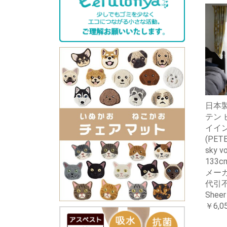
日本製
テン 
イイ
(PETE
sky v
133
メー
代引不
Shee
￥6,0