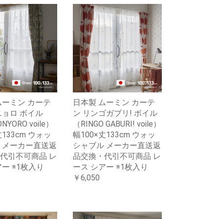
ムーミン カーテ
日本製 ムーミン カーテ
ニョロ ボイル
ン リンゴガブリ! ボイル
NYORO voile）
（RINGO GABURI! voile）
丈133cm ウォッ
幅100×丈133cm ウォッ
 メーカー直送返
シャブル メーカー直送返
代引不可商品 レ
品交換・代引不可商品 レ
ー ※1枚入り
ース シアー ※1枚入り
￥6,050