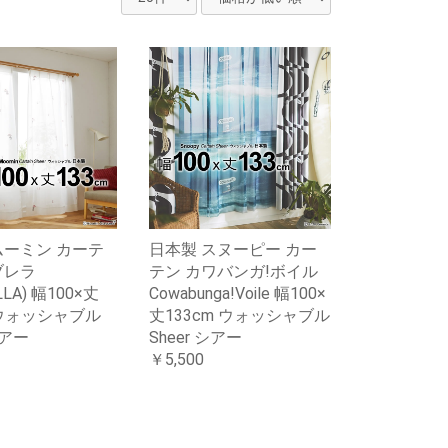
ムーミン カーテ
日本製 スヌーピー カー
ブレラ
テン カワバンガ!ボイル
LLA) 幅100×丈
Cowabunga!Voile 幅100×
 ウォッシャブル
丈133cm ウォッシャブル
シアー
Sheer シアー
￥5,500