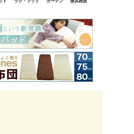
ット
ラグ・マット
カーテン
寝具雑貨
イズ
サイズ
ルサイズ
イズ
綿100%
ア 掛け布団カバー
ル 掛け布団カバー
ルロング 掛け布団
ブル 掛け布団カバ
 掛け布団カバー
ロング 掛け布団カ
ン 掛け布団カバー
掛け布団カバー
ア 敷布団カバー
ングル 敷布団カバ
ル 敷布団カバー
ルロング 敷布団カ
 敷布団カバー
0cm 枕カバー
3cm 枕カバー
0cm 枕カバー
 枕カバー
ル BOXシーツ
ルロング BOXシー
ブル BOXシーツ
 BOXシーツ
ーロング BOXシー
2点セット
3点セット
既成カーテンのサイズ
遮光カーテン
レース・シアーカーテン
Disney ディズニーカーテ
MOOMIN ムーミンカーテ
PEANUTS ピーナツカー
美容・化粧品
シルク寝具・雑貨
HURONテクノロジー リ
ソファカバー
ひざ掛け
パジャマ
クッション
玄関・フロアーマット
ペット用ベッド
インテリア
その他寝具雑貨
100×133～13
100×176～17
100×198～20
ミッキー MIC
プリンセス PR
プーさん Poo
アリス ALICE
ピーターパン P
ー
ン
ン
テン (SNOOPY スヌーピ
カバリー寝具
ー)