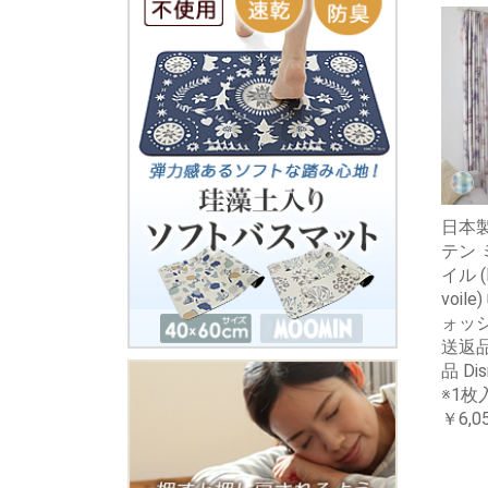
日本製
テン 
イル (
voil
ォッ
送返
品 Di
※1枚
￥6,0