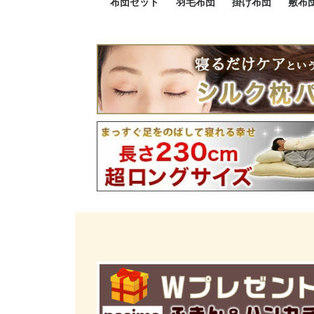
布団セット
羽毛布団
掛け布団
敷布
羽毛布団セット
小さい布団セット
大きい布団セット
掛け布団セット
敷布団セット
プレミアムゴールド
ロイヤルゴールド
エクセルゴールド
ニューゴールド
マザーダックダウン
マザーグースダウン
スーパーロングサイズ
洗える羽毛布団
肌掛け布団
防ダニ掛け布団
洗える掛け布団
小さい掛け布団
大きい掛け布団
肌掛け布団
2点セット
3点セット
4点セット
5点セット
6点セット
エクセルゴー
ロイヤルゴー
マザーダック
2点セット
3点セット
4点セット
6点セット
2点セット
3点セット
防ダ
小さ
大き
機能