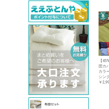
【45
団カバ
カラー
シン
￥2,9