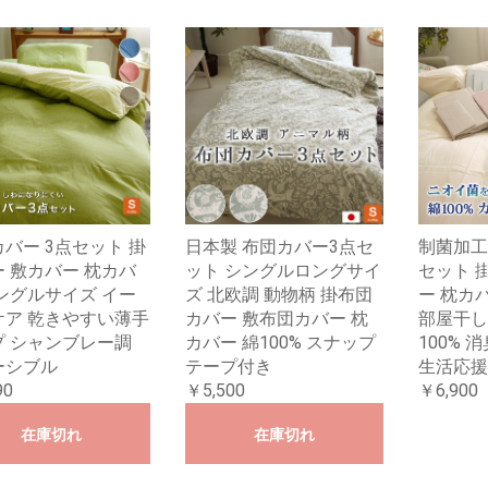
バー 3点セット 掛
日本製 布団カバー3点セ
制菌加工
 敷カバー 枕カバ
ット シングルロングサイ
セット 
ングルサイズ イー
ズ 北欧調 動物柄 掛布団
ー 枕カバ
ケア 乾きやすい薄手
カバー 敷布団カバー 枕
部屋干し
プ シャンブレー調
カバー 綿100% スナップ
100% 消
ーシブル
テープ付き
生活応援
90
￥5,500
￥6,900
在庫切れ
在庫切れ