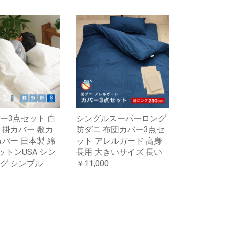
ー3点セット 白
シングルスーパーロング
 掛カバー 敷カ
防ダニ 布団カバー3点セ
カバー 日本製 綿
ット アレルガード 高身
コットンUSA シン
長用 大きいサイズ 長い
グ シンプル
￥11,000