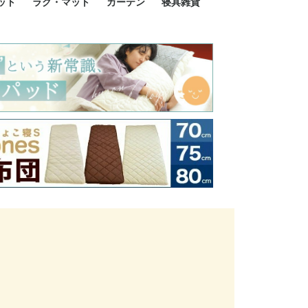
ット
ラグ・マット
カーテン
寝具雑貨
イズ
サイズ
ルサイズ
イズ
綿100%
ア 掛け布団カバー
ル 掛け布団カバー
ルロング 掛け布団
ブル 掛け布団カバ
 掛け布団カバー
ロング 掛け布団カ
ン 掛け布団カバー
掛け布団カバー
ア 敷布団カバー
ングル 敷布団カバ
ル 敷布団カバー
ルロング 敷布団カ
 敷布団カバー
0cm 枕カバー
3cm 枕カバー
0cm 枕カバー
 枕カバー
ル BOXシーツ
ルロング BOXシー
ブル BOXシーツ
 BOXシーツ
ーロング BOXシー
2点セット
3点セット
既成カーテンのサイズ
遮光カーテン
レース・シアーカーテン
Disney ディズニーカーテ
MOOMIN ムーミンカーテ
PEANUTS ピーナツカー
美容・化粧品
シルク寝具・雑貨
HURONテクノロジー リ
ソファカバー
ひざ掛け
パジャマ
クッション
玄関・フロアーマット
ペット用ベッド
インテリア
その他寝具雑貨
100×133～13
100×176～17
100×198～20
ミッキー MIC
プリンセス PR
プーさん Poo
アリス ALICE
ピーターパン P
ー
ン
ン
テン (SNOOPY スヌーピ
カバリー寝具
ー)