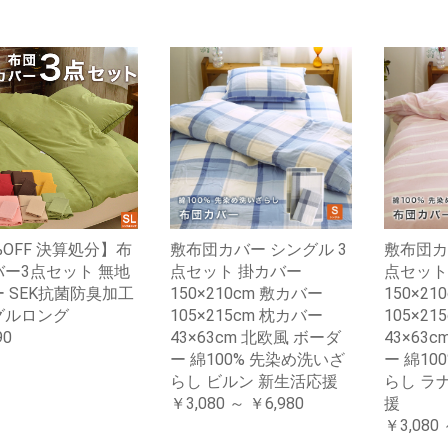
%OFF 決算処分】布
敷布団カバー シングル 3
敷布団カ
ー3点セット 無地
点セット 掛カバー
点セット
 SEK抗菌防臭加工
150×210cm 敷カバー
150×2
グルロング
105×215cm 枕カバー
105×2
90
43×63cm 北欧風 ボーダ
43×63
ー 綿100% 先染め洗いざ
ー 綿10
らし ビルン 新生活応援
らし ラ
￥3,080 ～ ￥6,980
援
￥3,080 