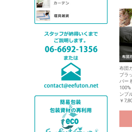
布団カ
ブラッ
バー 
100
ンプル
￥7,8