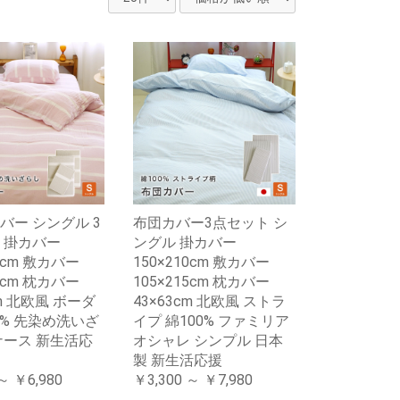
バー シングル 3
布団カバー3点セット シ
 掛カバー
ングル 掛カバー
10cm 敷カバー
150×210cm 敷カバー
15cm 枕カバー
105×215cm 枕カバー
cm 北欧風 ボーダ
43×63cm 北欧風 ストラ
0% 先染め洗いざ
イプ 綿100% ファミリア
ナース 新生活応
オシャレ シンプル 日本
製 新生活応援
～ ￥6,980
￥3,300 ～ ￥7,980