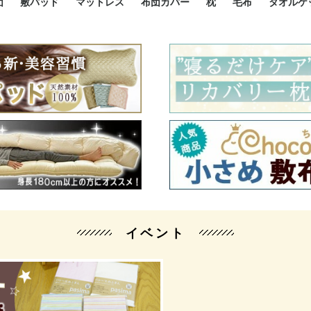
団
敷パッド
マットレス
布団カバー
枕
毛布
タオルケ
ルド
ルド
ダウン
ニ敷布団
い敷布団
い敷布団
性敷布団
シングルサイズ敷パッド
小さい敷パッド
大きい敷パッド
シルク敷パッド
枕パッド
シルク枕パッド
除湿シート
接触冷感パッド
暖かパッド
ガーゼケット
オーガニックコットン
ベッドパッド
パッドセット
70cm幅 ミニシングル
75cm幅 ショートセミシ
80cm幅 セミシングル
掛け布団カバー
敷布団カバー
枕カバー
BOXシーツ
防ダニカバー
クッションカバー
オーガニックコットン
カバーセット
小さめ 35×50cm
やや小さめ 35×55cm
普通 43×63cm
大きめ 50×70cm
パイプ枕
高反発枕
低反発枕
機能性枕・その他枕
ハーフサ
シングル
セミダブ
ダブルサ
接触冷感
天然素材 
ジュニ
シング
シング
セミダ
ダブル
ダブル
クィー
暖か 
ジュニ
セミシ
シング
シング
ダブル
35x5
43x6
50x7
シルク
シング
シング
セミダ
ダブル
スーパ
カバー
カバー
ングル
カバ
ー
バー
ー
バー
ツ
ツ
イベント