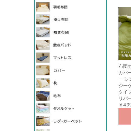
布団カ
カバー
ー シ
ジー
タイ
リバ
￥4,9