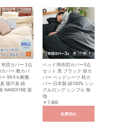
 布団カバー 3点
ベッド用布団カバー3点
掛カバー 敷カバ
セット 黒 ブラック 掛カ
ー 99.9％断菌
バー ベッドシーツ 枕カ
臭 寝汗臭 綿
バー 日本製 綿100% シン
臭 NANOFINE 新
グルロング シンプル 無
地
￥7,400
在庫切れ