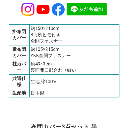
約150×210cm
掛布団
8カ所ヒモ付き
カバー
全開ファスナー
敷布団
約105×215cm
カバー
YKK全開ファスナー
枕カバ
約43×3cm
ー
裏面開口部合わせ縫い
共通仕
生地:綿100%
様
生産地
日本製
布団カバー3点セット 黒