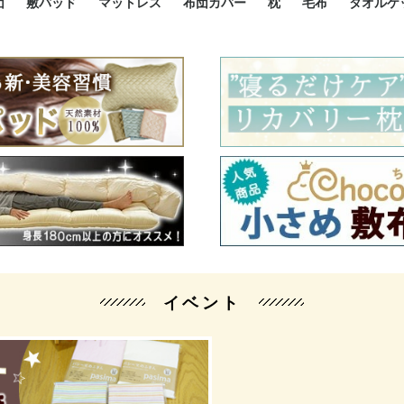
団
敷パッド
マットレス
布団カバー
枕
毛布
タオルケ
ルド
ルド
ダウン
ニ敷布団
い敷布団
い敷布団
性敷布団
シングルサイズ敷パッド
小さい敷パッド
大きい敷パッド
シルク敷パッド
枕パッド
シルク枕パッド
除湿シート
接触冷感パッド
暖かパッド
ガーゼケット
オーガニックコットン
ベッドパッド
パッドセット
70cm幅 ミニシングル
75cm幅 ショートセミシ
80cm幅 セミシングル
掛け布団カバー
敷布団カバー
枕カバー
BOXシーツ
防ダニカバー
クッションカバー
オーガニックコットン
カバーセット
小さめ 35×50cm
やや小さめ 35×55cm
普通 43×63cm
大きめ 50×70cm
パイプ枕
高反発枕
低反発枕
機能性枕・その他枕
ハーフサ
シングル
セミダブ
ダブルサ
接触冷感
天然素材 
ジュニ
シング
シング
セミダ
ダブル
ダブル
クィー
暖か 
ジュニ
セミシ
シング
シング
ダブル
35x5
43x6
50x7
シルク
シング
シング
セミダ
ダブル
スーパ
カバー
カバー
ングル
カバ
ー
バー
ー
バー
ツ
ツ
イベント