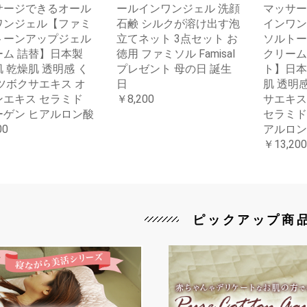
サージできるオール
ールインワンジェル 洗顔
マッサー
ワンジェル【ファミ
石鹸 シルクが溶け出す泡
インワン
トーンアップジェル
立てネット 3点セット お
ソルトー
ーム 詰替】日本製
徳用 ファミソル Famisal
クリーム
 乾燥肌 透明感 く
プレゼント 母の日 誕生
ト】日本
ツボクサエキス オ
日
肌 透明
ンエキス セラミド
￥8,200
サエキス
ーゲン ヒアルロン酸
セラミド
00
アルロン
￥13,200
ピックアップ商