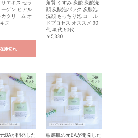
クサエキス セラ
角質 くすみ 炭酸 炭酸洗
ラーゲン ヒアル
顔 炭酸泡パック 炭酸泡
シカクリーム オ
洗顔 もっちり泡 コール
キス
ドプロセス オススメ 30
代 40代 50代
￥5,330
在庫切れ
元BAが開発した
敏感肌の元BAが開発した