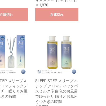
￥1,870
在庫切れ
在庫切れ
 STEP スリープス
SLEEP STEP スリープス
アロマティックデ
テップ アロマティックバ
ザー 眠りとお風
スミルク 乳白色のお風呂
ろぎの時間
でゆったり 眠りとお風呂
くつろぎの時間