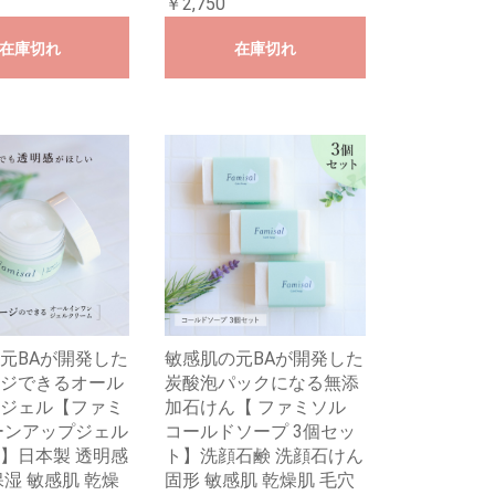
￥2,750
在庫切れ
在庫切れ
元BAが開発した
敏感肌の元BAが開発した
ジできるオール
炭酸泡パックになる無添
ジェル【ファミ
加石けん【 ファミソル
ーンアップジェル
コールドソープ 3個セッ
】日本製 透明感
ト】洗顔石鹸 洗顔石けん
保湿 敏感肌 乾燥
固形 敏感肌 乾燥肌 毛穴