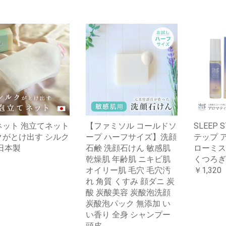
ネット 泡立てネット
【ファミソル コールドソ
SLEEP
クがとけ出す シルク
ープ ハーフサイズ】洗顔
テップ 
日本製
石鹸 洗顔石けん 敏感肌
ローミス
乾燥肌 年齢肌 ニキビ肌
くつろぎ
オイリー肌 毛穴 毛穴汚
￥1,320
れ 角質 くすみ 顔ダニ 炭
酸 炭酸美容 炭酸泡洗顔
炭酸泡パック 無添加 い
い香り 全身 シャンプー
頭皮