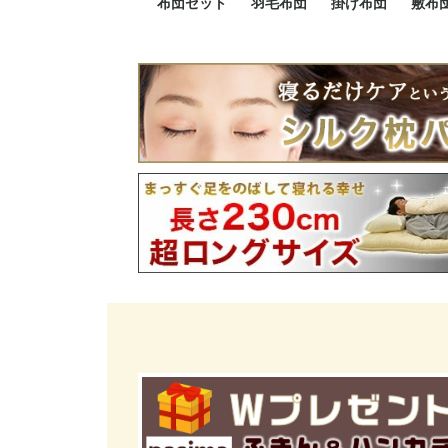
布団セット
羽毛布団
掛け布団
敷布
羽毛布団セット
小さい布団セット
大きい布団セット
掛け布団セット
敷布団セット
プレミアムゴールド
ロイヤルゴールド
エクセルゴールド
ニューゴールド
マザーダックダウン
マザーグースダウン
スーパーロングサイズ
洗える羽毛布団
肌掛け布団
防ダニ掛け布団
洗える掛け布団
小さい掛け布団
大きい掛け布団
肌掛け布団
2点セット
3点セット
4点セット
5点セット
6点セット
エクセルゴー
ロイヤルゴー
マザーダック
2点セット
3点セット
4点セット
6点セット
2点セット
3点セット
防ダ
小さ
大き
機能