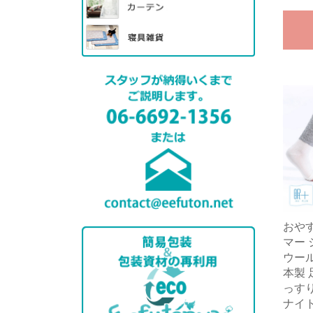
おや
マー
ウール
本製 
っす
ナイ