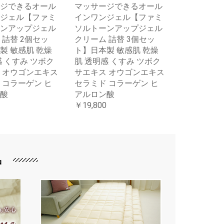
ジできるオール
マッサージできるオール
ジェル【ファミ
インワンジェル【ファミ
ンアップジェル
ソルトーンアップジェル
 詰替 2個セッ
クリーム 詰替 3個セッ
製 敏感肌 乾燥
ト】日本製 敏感肌 乾燥
感 くすみ ツボク
肌 透明感 くすみ ツボク
 オウゴンエキス
サエキス オウゴンエキス
 コラーゲン ヒ
セラミド コラーゲン ヒ
酸
アルロン酸
￥19,800
品