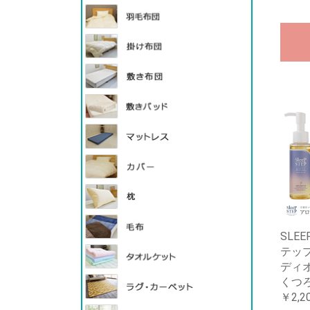
SLE
テッ
ディ
くつ
￥2,2