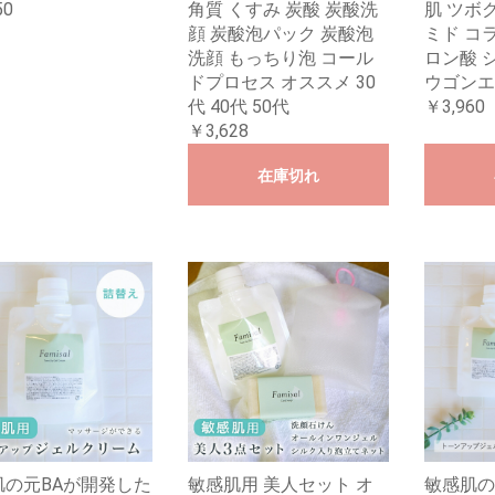
50
角質 くすみ 炭酸 炭酸洗
肌 ツボ
顔 炭酸泡パック 炭酸泡
ミド コ
洗顔 もっちり泡 コール
ロン酸 
ドプロセス オススメ 30
ウゴンエ
代 40代 50代
￥3,960
￥3,628
在庫切れ
肌の元BAが開発した
敏感肌用 美人セット オ
敏感肌の