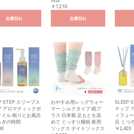
￥1,210
在庫切れ
在庫切れ
EP STEP スリープス
おやすみ用レッグウォー
SLEEP
プ アロマティックボ
マー シルクタイプ 眠プ
テップ 
オイル 眠りとお風呂
ラス 日本製 足もとを温
ィフュー
ろぎの時間
めて ぐっすり睡眠 夜用
呂 くつ
00
ソックス ナイトソックス
￥2,420