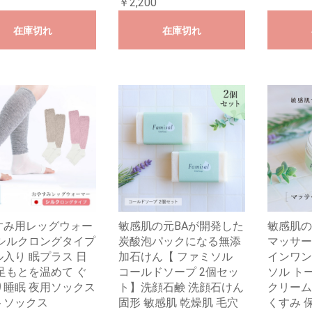
￥2,200
在庫切れ
在庫切れ
すみ用レッグウォー
敏感肌の元BAが開発した
敏感肌の
 シルクロングタイプ
炭酸泡パックになる無添
マッサー
入り 眠プラス 日
加石けん【 ファミソル
インワン
足もとを温めて ぐ
コールドソープ 2個セッ
ソル ト
り睡眠 夜用ソックス
ト】洗顔石鹸 洗顔石けん
クリーム
トソックス
固形 敏感肌 乾燥肌 毛穴
くすみ 