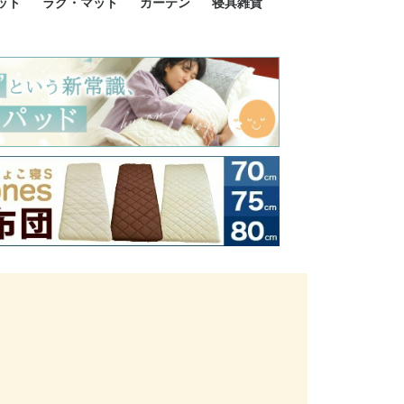
ット
ラグ・マット
カーテン
寝具雑貨
イズ
サイズ
ルサイズ
イズ
綿100%
ア 掛け布団カバー
ル 掛け布団カバー
ルロング 掛け布団
ブル 掛け布団カバ
 掛け布団カバー
ロング 掛け布団カ
ン 掛け布団カバー
掛け布団カバー
ア 敷布団カバー
ングル 敷布団カバ
ル 敷布団カバー
ルロング 敷布団カ
 敷布団カバー
0cm 枕カバー
3cm 枕カバー
0cm 枕カバー
 枕カバー
ル BOXシーツ
ルロング BOXシー
ブル BOXシーツ
 BOXシーツ
ーロング BOXシー
2点セット
3点セット
既成カーテンのサイズ
遮光カーテン
レース・シアーカーテン
Disney ディズニーカーテ
MOOMIN ムーミンカーテ
PEANUTS ピーナツカー
美容・化粧品
シルク寝具・雑貨
HURONテクノロジー リ
ソファカバー
ひざ掛け
パジャマ
クッション
玄関・フロアーマット
ペット用ベッド
インテリア
その他寝具雑貨
100×133～13
100×176～17
100×198～20
ミッキー MIC
プリンセス PR
プーさん Poo
アリス ALICE
ピーターパン P
ー
ン
ン
テン (SNOOPY スヌーピ
カバリー寝具
ー)