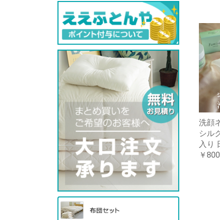
洗顔
シル
入り 
￥800