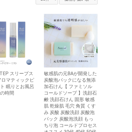
 STEP スリープス
敏感肌の元BAが開発した
アロマティックピ
炭酸泡パックになる無添
ト 眠りとお風呂
加石けん【 ファミソル
の時間
コールドソープ 】洗顔石
鹸 洗顔石けん 固形 敏感
肌 乾燥肌 毛穴 角質 くす
み 炭酸 炭酸洗顔 炭酸泡
パック 炭酸泡洗顔 もっ
ちり泡 コールドプロセス
オススメ 30代 40代 50代