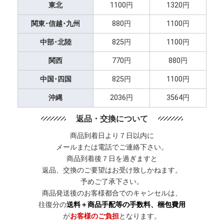
東北
1100円
1320円
関東･信越･九州
880円
1100円
中部･北陸
825円
1100円
関西
770円
880円
中国･四国
825円
1100円
沖縄
2036円
3564円
返品・交換について
商品到着日より７日以内に
メールまたは電話でご連絡下さい。
商品到着後７日を過ぎますと
返品、交換のご要望はお受け致しかねます。
予めご了承下さい。
商品発送後のお客様都合でのキャンセルは、
往復分の
送料＋商品手配等の手数料、梱包費用
が
お客様のご負担
となります。