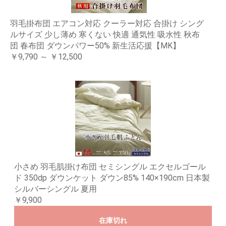
羽毛掛布団 エアコン対応 クーラー対応 合掛け シング
ルサイズ 少し薄め 寒くない 快適 通気性 吸水性 秋布
団 春布団 ダウンパワー50% 新生活応援【MK】
￥9,790 ～ ￥12,500
小さめ 羽毛肌掛け布団 セミシングル エクセルゴール
ド 350dp ダウンケット ダウン85% 140×190cm 日本製
シルバーシングル 夏用
￥9,900
在庫切れ