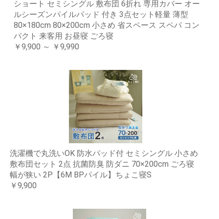
ショート セミシングル 敷布団 6折れ 専用カバー オー
ルシーズンパイルパッド 付き 3点セット軽量 薄型
80×180cm 80×200cm 小さめ 省スペース スペパ コン
パクト 来客用 お昼寝 ごろ寝
￥9,900 ～ ￥9,990
洗濯機で丸洗いOK 防水パッド付 セミシングル 小さめ
敷布団セット 2点 抗菌防臭 防ダニ 70×200cm ごろ寝
幅が狭い 2P【6M BPパイル】ちょこ寝S
￥9,900