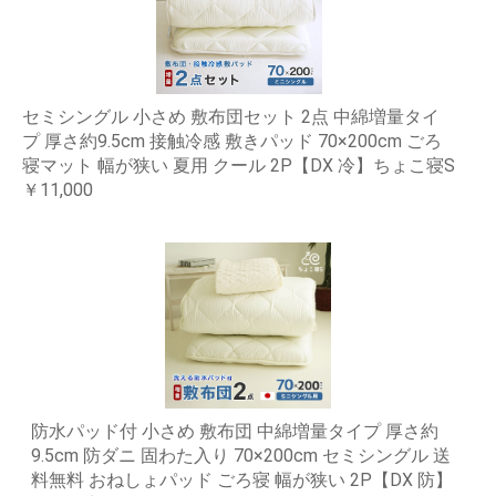
セミシングル 小さめ 敷布団セット 2点 中綿増量タイ
プ 厚さ約9.5cm 接触冷感 敷きパッド 70×200cm ごろ
寝マット 幅が狭い 夏用 クール 2P【DX 冷】ちょこ寝S
￥11,000
防水パッド付 小さめ 敷布団 中綿増量タイプ 厚さ約
9.5cm 防ダニ 固わた入り 70×200cm セミシングル 送
料無料 おねしょパッド ごろ寝 幅が狭い 2P【DX 防】