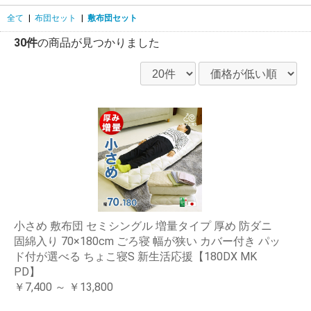
全て
|
布団セット
|
敷布団セット
30件
の商品が見つかりました
小さめ 敷布団 セミシングル 増量タイプ 厚め 防ダニ
固綿入り 70×180cm ごろ寝 幅が狭い カバー付き パッ
ド付が選べる ちょこ寝S 新生活応援【180DX MK
PD】
￥7,400 ～ ￥13,800