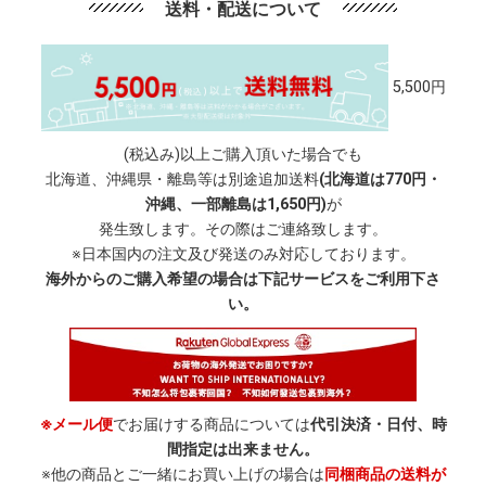
送料・配送について
5,500円
(税込み)以上ご購入頂いた場合でも
北海道、沖縄県・離島等は別途追加送料
(北海道は770円・
沖縄、一部離島は1,650円)
が
発生致します。その際はご連絡致します。
※日本国内の注文及び発送のみ対応しております。
海外からのご購入希望の場合は下記サービスをご利用下さ
い。
※メール便
でお届けする商品については
代引決済・日付、時
間指定は出来ません。
※他の商品とご一緒にお買い上げの場合は
同梱商品の送料が