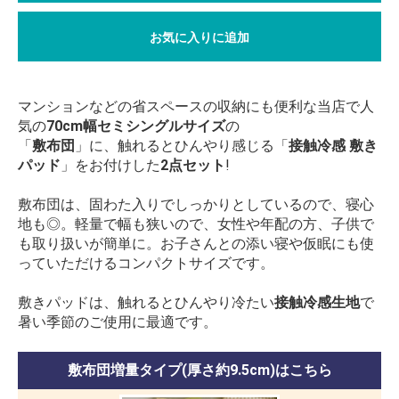
お気に入りに追加
マンションなどの省スペースの収納にも便利な当店で人
気の
70cm幅セミシングルサイズ
の
「
敷布団
」に、触れるとひんやり感じる「
接触冷感 敷き
パッド
」をお付けした
2点セット
!
敷布団は、固わた入りでしっかりとしているので、寝心
地も◎。軽量で幅も狭いので、女性や年配の方、子供で
も取り扱いが簡単に。お子さんとの添い寝や仮眠にも使
っていただけるコンパクトサイズです。
敷きパッドは、触れるとひんやり冷たい
接触冷感生地
で
暑い季節のご使用に最適です。
敷布団増量タイプ(厚さ約9.5cm)はこちら