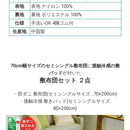
表地
表地 ナイロン 100%
裏地
裏地 ポリエステル 100%
仕様
手洗いOK 4隅ゴム付
生産地
中国製
70cm幅サイズのセミシングル敷布団
に
接触冷感の敷
パッド
が付いた
敷布団セット ２点
・防ダニ 敷布団(セミシングルサイズ : 70×200cm)
・接触冷感 敷きパッド(セミシングルサイズ:
80×200cm)