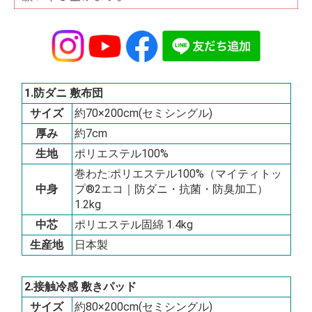
1.防ダニ 敷布団
サイズ
約70×200cm(セミシングル)
厚み
約7cm
生地
ポリエステル100%
巻わた:ポリエステル100%（マイティトッ
中身
プ®2エコ｜防ダニ・抗菌・防臭加工）
1.2kg
中芯
ポリエステル固綿 1.4kg
生産地
日本製
2.接触冷感 敷きパッド
サイズ
約80×200cm(セミシングル)