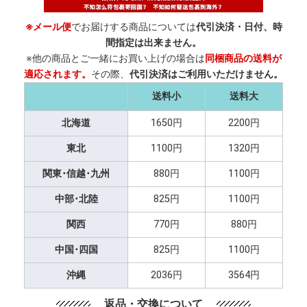
※メール便
でお届けする商品については
代引決済・日付、時
間指定は出来ません。
※他の商品とご一緒にお買い上げの場合は
同梱商品の送料が
適応されます。
その際、
代引決済はご利用いただけません。
送料小
送料大
北海道
1650円
2200円
東北
1100円
1320円
関東･信越･九州
880円
1100円
中部･北陸
825円
1100円
関西
770円
880円
中国･四国
825円
1100円
沖縄
2036円
3564円
返品・交換について