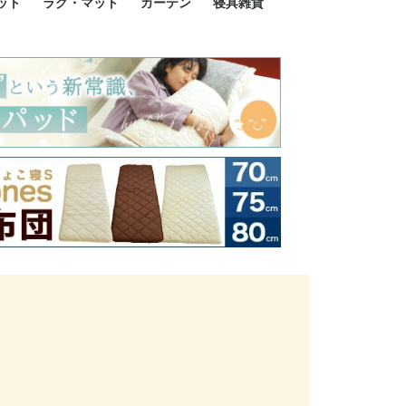
ット
ラグ・マット
カーテン
寝具雑貨
イズ
サイズ
ルサイズ
イズ
綿100%
ア 掛け布団カバー
ル 掛け布団カバー
ルロング 掛け布団
ブル 掛け布団カバ
 掛け布団カバー
ロング 掛け布団カ
ン 掛け布団カバー
掛け布団カバー
ア 敷布団カバー
ングル 敷布団カバ
ル 敷布団カバー
ルロング 敷布団カ
 敷布団カバー
0cm 枕カバー
3cm 枕カバー
0cm 枕カバー
 枕カバー
ル BOXシーツ
ルロング BOXシー
ブル BOXシーツ
 BOXシーツ
ーロング BOXシー
2点セット
3点セット
既成カーテンのサイズ
遮光カーテン
レース・シアーカーテン
Disney ディズニーカーテ
MOOMIN ムーミンカーテ
PEANUTS ピーナツカー
美容・化粧品
シルク寝具・雑貨
HURONテクノロジー リ
ソファカバー
ひざ掛け
パジャマ
クッション
玄関・フロアーマット
ペット用ベッド
インテリア
その他寝具雑貨
100×133～13
100×176～17
100×198～20
ミッキー MIC
プリンセス PR
プーさん Poo
アリス ALICE
ピーターパン P
ー
ン
ン
テン (SNOOPY スヌーピ
カバリー寝具
ー)