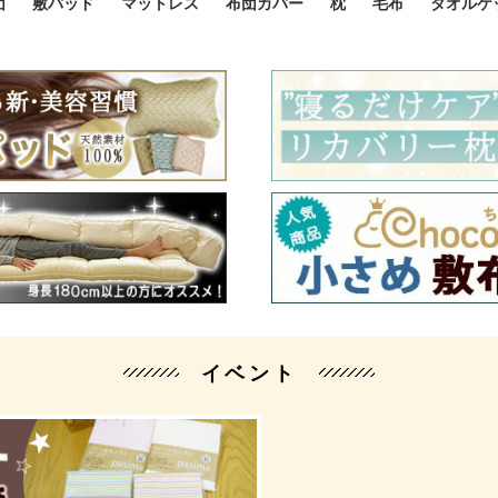
団
敷パッド
マットレス
布団カバー
枕
毛布
タオルケ
ルド
ルド
ダウン
ニ敷布団
い敷布団
い敷布団
性敷布団
シングルサイズ敷パッド
小さい敷パッド
大きい敷パッド
シルク敷パッド
枕パッド
シルク枕パッド
除湿シート
接触冷感パッド
暖かパッド
ガーゼケット
オーガニックコットン
ベッドパッド
パッドセット
70cm幅 ミニシングル
75cm幅 ショートセミシ
80cm幅 セミシングル
掛け布団カバー
敷布団カバー
枕カバー
BOXシーツ
防ダニカバー
クッションカバー
オーガニックコットン
カバーセット
小さめ 35×50cm
やや小さめ 35×55cm
普通 43×63cm
大きめ 50×70cm
パイプ枕
高反発枕
低反発枕
機能性枕・その他枕
ハーフサ
シングル
セミダブ
ダブルサ
接触冷感
天然素材 
ジュニ
シング
シング
セミダ
ダブル
ダブル
クィー
暖か 
ジュニ
セミシ
シング
シング
ダブル
35x5
43x6
50x7
シルク
シング
シング
セミダ
ダブル
スーパ
カバー
カバー
ングル
カバ
ー
バー
ー
バー
ツ
ツ
イベント