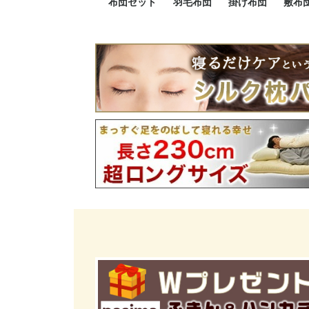
布団セット
羽毛布団
掛け布団
敷布
羽毛布団セット
小さい布団セット
大きい布団セット
掛け布団セット
敷布団セット
プレミアムゴールド
ロイヤルゴールド
エクセルゴールド
ニューゴールド
マザーダックダウン
マザーグースダウン
スーパーロングサイズ
洗える羽毛布団
肌掛け布団
防ダニ掛け布団
洗える掛け布団
小さい掛け布団
大きい掛け布団
肌掛け布団
2点セット
3点セット
4点セット
5点セット
6点セット
エクセルゴー
ロイヤルゴー
マザーダック
2点セット
3点セット
4点セット
6点セット
2点セット
3点セット
防ダ
小さ
大き
機能