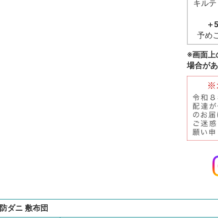
キルテ
＋
予め
※画面上
場合があ
.防ダニ 敷布団