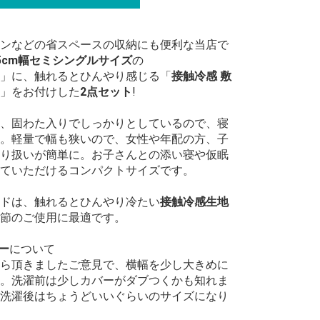
ンなどの省スペースの収納にも便利な当店で
5cm幅セミシングルサイズ
の
」に、触れるとひんやり感じる「
接触冷感 敷
」をお付けした
2点セット
!
、固わた入りでしっかりとしているので、寝
。軽量で幅も狭いので、女性や年配の方、子
り扱いが簡単に。お子さんとの添い寝や仮眠
ていただけるコンパクトサイズです。
ドは、触れるとひんやり冷たい
接触冷感生地
節のご使用に最適です。
ー
について
ら頂きましたご意見で、横幅を少し大きめに
。洗濯前は少しカバーがダブつくかも知れま
洗濯後はちょうどいいぐらいのサイズになり