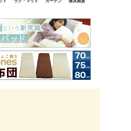
ット
ラグ・マット
カーテン
寝具雑貨
イズ
サイズ
ルサイズ
イズ
綿100%
ア 掛け布団カバー
ル 掛け布団カバー
ルロング 掛け布団
ブル 掛け布団カバ
 掛け布団カバー
ロング 掛け布団カ
ン 掛け布団カバー
掛け布団カバー
ア 敷布団カバー
ングル 敷布団カバ
ル 敷布団カバー
ルロング 敷布団カ
 敷布団カバー
0cm 枕カバー
3cm 枕カバー
0cm 枕カバー
 枕カバー
ル BOXシーツ
ルロング BOXシー
ブル BOXシーツ
 BOXシーツ
ーロング BOXシー
2点セット
3点セット
既成カーテンのサイズ
遮光カーテン
レース・シアーカーテン
Disney ディズニーカーテ
MOOMIN ムーミンカーテ
PEANUTS ピーナツカー
美容・化粧品
シルク寝具・雑貨
HURONテクノロジー リ
ソファカバー
ひざ掛け
パジャマ
クッション
玄関・フロアーマット
ペット用ベッド
インテリア
その他寝具雑貨
100×133～13
100×176～17
100×198～20
ミッキー MIC
プリンセス PR
プーさん Poo
アリス ALICE
ピーターパン P
ー
ン
ン
テン (SNOOPY スヌーピ
カバリー寝具
ー)