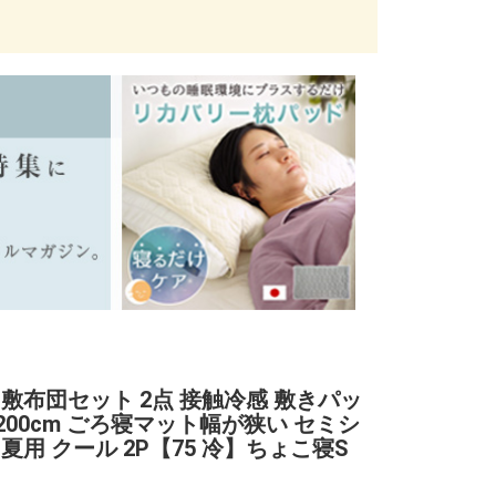
 敷布団セット 2点 接触冷感 敷きパッ
×200cm ごろ寝マット幅が狭い セミシ
夏用 クール 2P【75 冷】ちょこ寝S