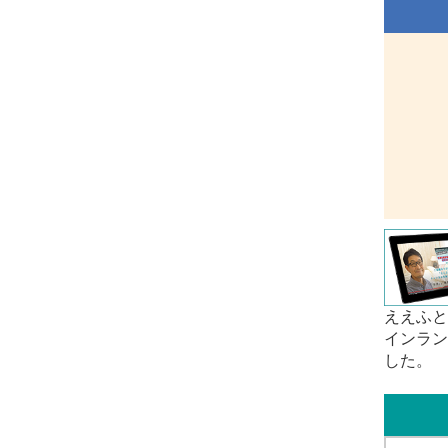
ええふと
インラン
した。