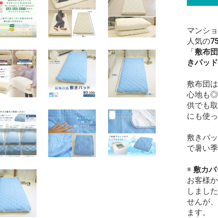
マンショ
人気の
7
「
敷布団
きパッド
敷布団は
心地も◎
供でも取
にも使っ
敷きパッ
で暑い季
※
敷カバ
お客様か
しました
せんが、
ます。