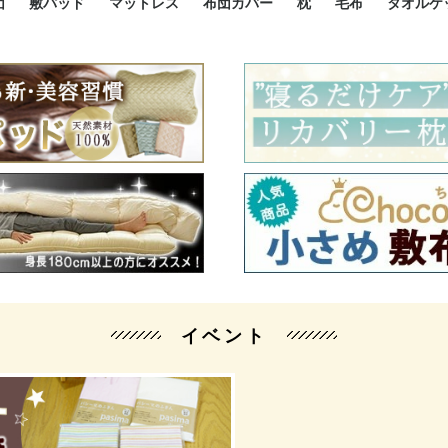
団
敷パッド
マットレス
布団カバー
枕
毛布
タオルケ
ルド
ルド
ダウン
ニ敷布団
い敷布団
い敷布団
性敷布団
シングルサイズ敷パッド
小さい敷パッド
大きい敷パッド
シルク敷パッド
枕パッド
シルク枕パッド
除湿シート
接触冷感パッド
暖かパッド
ガーゼケット
オーガニックコットン
ベッドパッド
パッドセット
70cm幅 ミニシングル
75cm幅 ショートセミシ
80cm幅 セミシングル
掛け布団カバー
敷布団カバー
枕カバー
BOXシーツ
防ダニカバー
クッションカバー
オーガニックコットン
カバーセット
小さめ 35×50cm
やや小さめ 35×55cm
普通 43×63cm
大きめ 50×70cm
パイプ枕
高反発枕
低反発枕
機能性枕・その他枕
ハーフサ
シングル
セミダブ
ダブルサ
接触冷感
天然素材 
ジュニ
シング
シング
セミダ
ダブル
ダブル
クィー
暖か 
ジュニ
セミシ
シング
シング
ダブル
35x5
43x6
50x7
シルク
シング
シング
セミダ
ダブル
スーパ
カバー
カバー
ングル
カバ
ー
バー
ー
バー
ツ
ツ
イベント