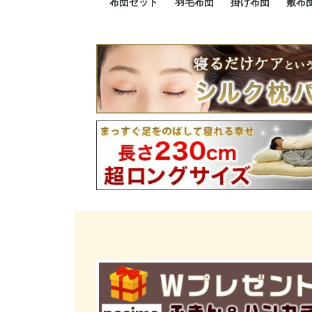
布団セット
羽毛布団
掛け布団
敷布
羽毛布団セット
小さい布団セット
大きい布団セット
掛け布団セット
敷布団セット
プレミアムゴールド
ロイヤルゴールド
エクセルゴールド
ニューゴールド
マザーダックダウン
マザーグースダウン
スーパーロングサイズ
洗える羽毛布団
肌掛け布団
防ダニ掛け布団
洗える掛け布団
小さい掛け布団
大きい掛け布団
肌掛け布団
2点セット
3点セット
4点セット
5点セット
6点セット
エクセルゴー
ロイヤルゴー
マザーダック
2点セット
3点セット
4点セット
6点セット
2点セット
3点セット
防ダ
小さ
大き
機能