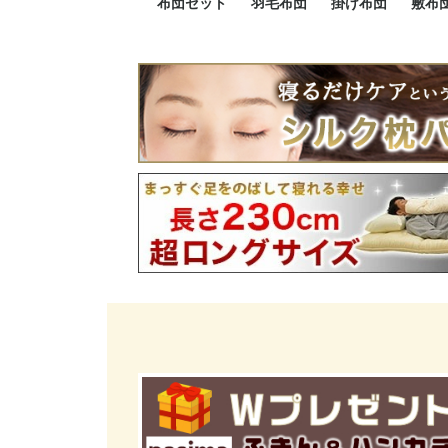
布団セット
羽毛布団
掛け布団
敷布
羽毛布団セット
小さい布団セット
大きい布団セット
掛け布団セット
敷布団セット
プレミアムゴールド
ロイヤルゴールド
エクセルゴールド
ニューゴールド
マザーダックダウン
マザーグースダウン
スーパーロングサイズ
洗える羽毛布団
肌掛け布団
防ダニ掛け布団
洗える掛け布団
小さい掛け布団
大きい掛け布団
肌掛け布団
2点セット
3点セット
4点セット
5点セット
6点セット
エクセルゴー
ロイヤルゴー
マザーダック
2点セット
3点セット
4点セット
6点セット
2点セット
3点セット
防ダ
小さ
大き
機能