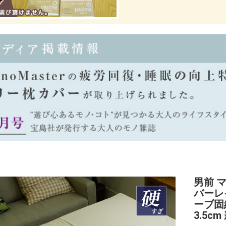
男前 
バーレ
ーブ固綿
3.5c