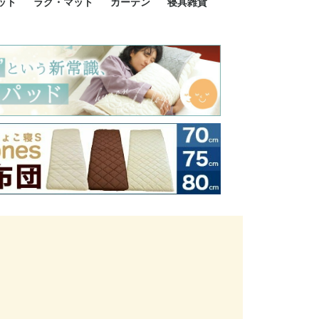
ット
ラグ・マット
カーテン
寝具雑貨
イズ
サイズ
ルサイズ
イズ
綿100%
ア 掛け布団カバー
ル 掛け布団カバー
ルロング 掛け布団
ブル 掛け布団カバ
 掛け布団カバー
ロング 掛け布団カ
ン 掛け布団カバー
掛け布団カバー
ア 敷布団カバー
ングル 敷布団カバ
ル 敷布団カバー
ルロング 敷布団カ
 敷布団カバー
0cm 枕カバー
3cm 枕カバー
0cm 枕カバー
 枕カバー
ル BOXシーツ
ルロング BOXシー
ブル BOXシーツ
 BOXシーツ
ーロング BOXシー
2点セット
3点セット
既成カーテンのサイズ
遮光カーテン
レース・シアーカーテン
Disney ディズニーカーテ
MOOMIN ムーミンカーテ
PEANUTS ピーナツカー
美容・化粧品
シルク寝具・雑貨
HURONテクノロジー リ
ソファカバー
ひざ掛け
パジャマ
クッション
玄関・フロアーマット
ペット用ベッド
インテリア
その他寝具雑貨
100×133～13
100×176～17
100×198～20
ミッキー MIC
プリンセス PR
プーさん Poo
アリス ALICE
ピーターパン P
ー
ン
ン
テン (SNOOPY スヌーピ
カバリー寝具
ー)