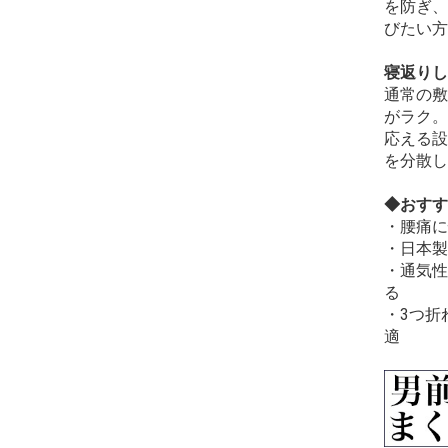
を防ぎ、
びたい方
寝返りし
通常の敷
がラク。
応える設
を分散し
◆おすす
・腰痛に
・日本製
・通気性
る
・3つ折
適