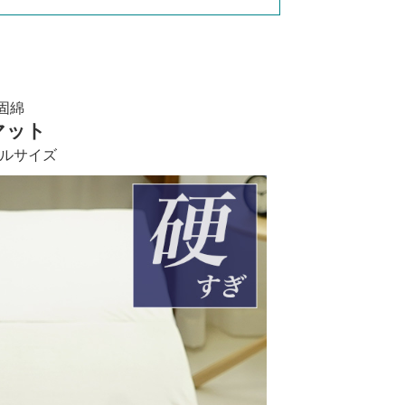
固綿
マット
ングルサイズ