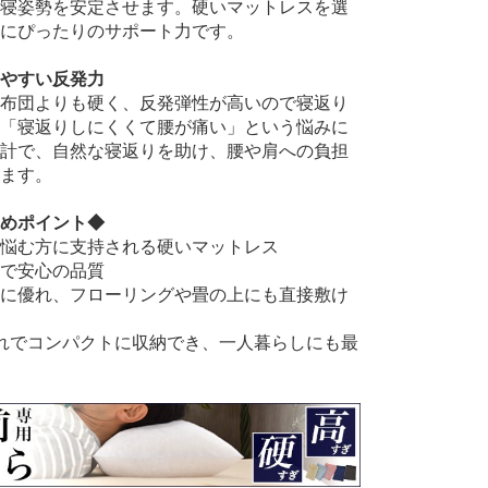
寝姿勢を安定させます。硬いマットレスを選
にぴったりのサポート力です。
やすい反発力
布団よりも硬く、反発弾性が高いので寝返り
「寝返りしにくくて腰が痛い」という悩みに
計で、自然な寝返りを助け、腰や肩への負担
ます。
めポイント◆
悩む方に支持される硬いマットレス
で安心の品質
に優れ、フローリングや畳の上にも直接敷け
れでコンパクトに収納でき、一人暮らしにも最