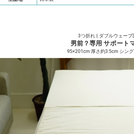
3つ折れ | ダブルウェーブ
男前？専用 サポート
95×201cm 厚さ約3.5cm シ