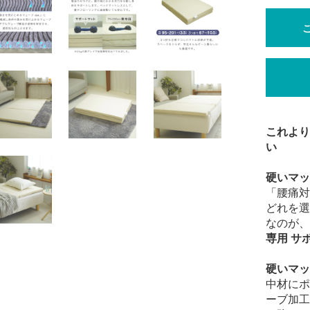
これより
い
硬いマッ
「腰痛対
どれを選
なのが、
専用 サ
硬いマッ
中材にポ
ーブ加工