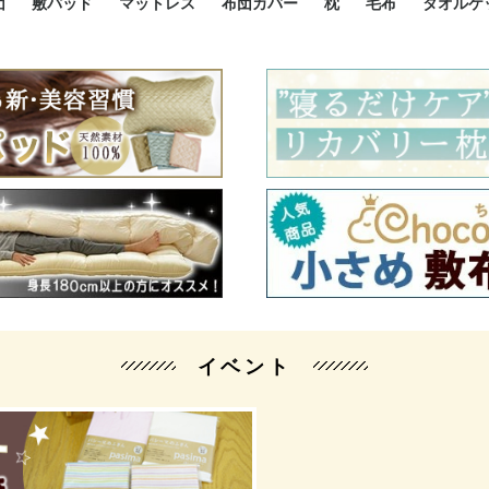
団
敷パッド
マットレス
布団カバー
枕
毛布
タオルケ
ルド
ルド
ダウン
ニ敷布団
い敷布団
い敷布団
性敷布団
シングルサイズ敷パッド
小さい敷パッド
大きい敷パッド
シルク敷パッド
枕パッド
シルク枕パッド
除湿シート
接触冷感パッド
暖かパッド
ガーゼケット
オーガニックコットン
ベッドパッド
パッドセット
70cm幅 ミニシングル
75cm幅 ショートセミシ
80cm幅 セミシングル
掛け布団カバー
敷布団カバー
枕カバー
BOXシーツ
防ダニカバー
クッションカバー
オーガニックコットン
カバーセット
小さめ 35×50cm
やや小さめ 35×55cm
普通 43×63cm
大きめ 50×70cm
パイプ枕
高反発枕
低反発枕
機能性枕・その他枕
ハーフサ
シングル
セミダブ
ダブルサ
接触冷感
天然素材 
ジュニ
シング
シング
セミダ
ダブル
ダブル
クィー
暖か 
ジュニ
セミシ
シング
シング
ダブル
35x5
43x6
50x7
シルク
シング
シング
セミダ
ダブル
スーパ
カバー
カバー
ングル
カバ
ー
バー
ー
バー
ツ
ツ
イベント