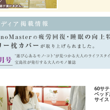
60サ
ベッド
サイス