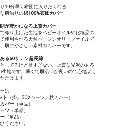
り10分早く布団に入りたくなる
な肌触りの
綿100%布団カバー
間が豊かになる上質カバー
で織り上げた生地をベビーオイルや化粧品の
て使用される天然バージンオリーブオイルで
、肌にやさしい素材のカバーです。
ある60サテン超長綿
としてるけど硬すぎない、上質な光沢のある
%の生地です。薄くて肌沿いが良いので心地よく
ただけます。
ーは
ット
（掛／BOXシーツ／枕カバー）
カバー
（単品）
シーツ
（単品）
ー
（単品）
びください。