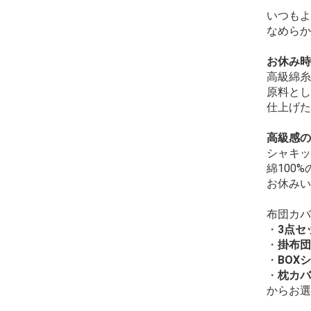
いつもよ
なめらか
お休み時
高級綿糸
原料とし
仕上げた
高級感の
シャキッ
綿100
お休みい
布団カバ
・
3点セ
・
掛布団
・
BOX
・
枕カバ
からお選