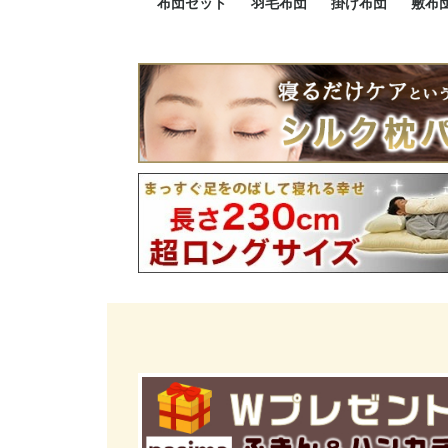
布団セット
羽毛布団
掛け布団
敷布
羽毛布団セット
小さい布団セット
大きい布団セット
掛け布団セット
敷布団セット
プレミアムゴールド
ロイヤルゴールド
エクセルゴールド
ニューゴールド
マザーダックダウン
マザーグースダウン
スーパーロングサイズ
洗える羽毛布団
肌掛け布団
防ダニ掛け布団
洗える掛け布団
小さい掛け布団
大きい掛け布団
肌掛け布団
2点セット
3点セット
4点セット
5点セット
6点セット
エクセルゴー
ロイヤルゴー
マザーダック
2点セット
3点セット
4点セット
6点セット
2点セット
3点セット
防ダ
小さ
大き
機能