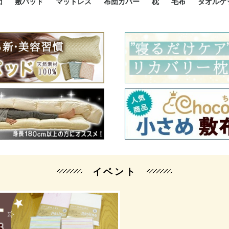
団
敷パッド
マットレス
布団カバー
枕
毛布
タオルケ
ルド
ルド
ダウン
ニ敷布団
い敷布団
い敷布団
性敷布団
シングルサイズ敷パッド
小さい敷パッド
大きい敷パッド
シルク敷パッド
枕パッド
シルク枕パッド
除湿シート
接触冷感パッド
暖かパッド
ガーゼケット
オーガニックコットン
ベッドパッド
パッドセット
70cm幅 ミニシングル
75cm幅 ショートセミシ
80cm幅 セミシングル
掛け布団カバー
敷布団カバー
枕カバー
BOXシーツ
防ダニカバー
クッションカバー
オーガニックコットン
カバーセット
小さめ 35×50cm
やや小さめ 35×55cm
普通 43×63cm
大きめ 50×70cm
パイプ枕
高反発枕
低反発枕
機能性枕・その他枕
ハーフサ
シングル
セミダブ
ダブルサ
接触冷感
天然素材 
ジュニ
シング
シング
セミダ
ダブル
ダブル
クィー
暖か 
ジュニ
セミシ
シング
シング
ダブル
35x5
43x6
50x7
シルク
シング
シング
セミダ
ダブル
スーパ
カバー
カバー
ングル
カバ
ー
バー
ー
バー
ツ
ツ
イベント