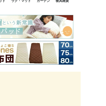
ット
ラグ・マット
カーテン
寝具雑貨
イズ
サイズ
ルサイズ
イズ
綿100%
ア 掛け布団カバー
ル 掛け布団カバー
ルロング 掛け布団
ブル 掛け布団カバ
 掛け布団カバー
ロング 掛け布団カ
ン 掛け布団カバー
掛け布団カバー
ア 敷布団カバー
ングル 敷布団カバ
ル 敷布団カバー
ルロング 敷布団カ
 敷布団カバー
0cm 枕カバー
3cm 枕カバー
0cm 枕カバー
 枕カバー
ル BOXシーツ
ルロング BOXシー
ブル BOXシーツ
 BOXシーツ
ーロング BOXシー
2点セット
3点セット
既成カーテンのサイズ
遮光カーテン
レース・シアーカーテン
Disney ディズニーカーテ
MOOMIN ムーミンカーテ
PEANUTS ピーナツカー
美容・化粧品
シルク寝具・雑貨
HURONテクノロジー リ
ソファカバー
ひざ掛け
パジャマ
クッション
玄関・フロアーマット
ペット用ベッド
インテリア
その他寝具雑貨
100×133～13
100×176～17
100×198～20
ミッキー MIC
プリンセス PR
プーさん Poo
アリス ALICE
ピーターパン P
ー
ン
ン
テン (SNOOPY スヌーピ
カバリー寝具
ー)