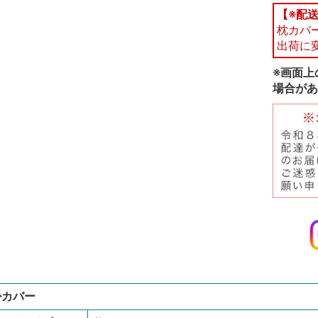
【※配
枕カバ
出荷に
※画面上
場合があ
掛カバー