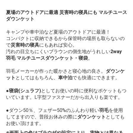
夏場のアウトドアに最適 災害時の寝具にも マルチユース
ダウンケット
キャンプや車中泊など夏場のアウトドアに最適！
コンパクトに収納できるから保管時の場所も取らないの
で
災害時の寝具
にもあれば安心。
汚れの目立ちにくいブラウンの側生地がうれしい
2way
羽毛 マルチユースダウンケット・寝袋
。
羽毛メーカーが作った暖かさと寝心地の良さ。
ダウンケ
ット
としてはもちろん、
車中泊
でも快適にできます。
●寝袋(シュラフ)
としてお使いの時に便利なポケットもつ
いています。L字型ファスナーだから出入りも楽です。
●ダウン50％、フェザー50%のふんわり軽い
羽毛
を使用
してますので、普段お休みの際に
ダウンケット
としても
お使い頂けます。
※画面上の色はブラウザや設定により、実物とは異なる