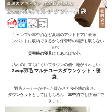
キャンプや車中泊など夏場のアウトドアに最適！
コンパクトに収納できるから保管時の場所も取らない
ので
災害時の寝具
にもあれば安心。
汚れの目立ちにくいブラウンの側生地がうれしい
2way羽毛 マルチユースダウンケット・寝
袋
。
羽毛メーカーが作った暖かさと寝心地の良さ。
ダウンケット
としてはもちろん、
車中泊
でも快適にで
きます。