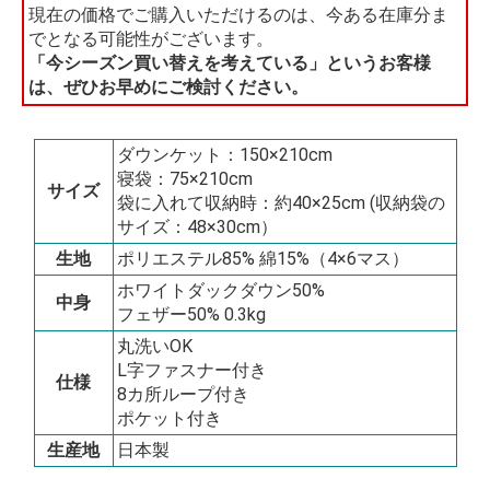
現在の価格でご購入いただけるのは、今ある在庫分ま
でとなる可能性がございます。
「今シーズン買い替えを考えている」というお客様
は、ぜひお早めにご検討ください。
ダウンケット：150×210cm
寝袋：75×210cm
サイズ
袋に入れて収納時：約40×25cm (収納袋の
サイズ：48×30cm）
生地
ポリエステル85% 綿15%（4×6マス）
ホワイトダックダウン50%
中身
フェザー50% 0.3kg
丸洗いOK
L字ファスナー付き
仕様
8カ所ループ付き
ポケット付き
生産地
日本製