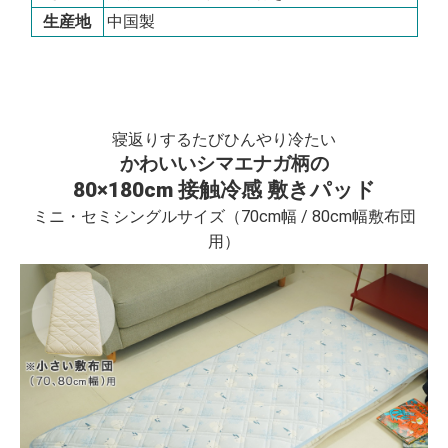
生産地
中国製
寝返りするたびひんやり冷たい
かわいいシマエナガ柄の
80×180cm 接触冷感 敷きパッド
ミニ・セミシングルサイズ（70cm幅 / 80cm幅敷布団
用）