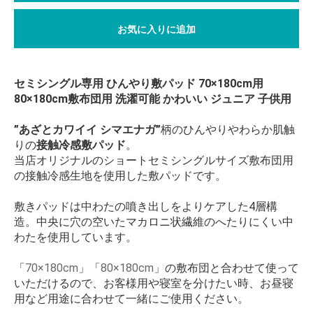
お気に入りに追加
セミシングル専用 ひんやり敷パッド 70×180cm用
80×180cm敷布団用 洗濯可能 かわいい ジュニア 子供用
”あざとカワイイ シマエナガ”
柄のひんやりやわらか肌触
りの
接触冷感敷パッド
。
当店オリジナルのショートセミシングルサイズ敷布団用
の接触冷感生地を使用した敷パッドです。
敷きパッドは中わたの噴き出しをよりケアした4層構
造。中央に穴の空いたマカロニ状繊維のへたりにくい中
わたを使用しています。
「
70×180cm
」「
80×180cm
」の敷布団と合わせて使って
いただけるので、お客様用や寝室を分けたい時、お昼寝
用など用途に合わせて一緒にご使用ください。