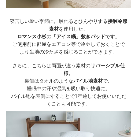
寝苦しい暑い季節に。触れるとひんやりする
接触冷感
素材
を使用した、
ロマンス小杉
の
「アイス眠」敷きパッド
です。
ご使用前に部屋をエアコン等で冷やしておくことで
より生地の冷たさを感じることができます。
さらに、こちらは両面が違う素材の
リバーシブル仕
様
。
裏側はタオルのような
パイル地素材
で、
睡眠中の汗や湿気を吸い取り快適に。
パイル地を表側にすることで1年通してお使いいただ
くことも可能です。