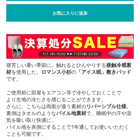
お気に入りに追加
寝苦しい暑い季節に。触れるとひんやりする
接触冷感素
材
を使用した、
ロマンス小杉
の
「アイス眠」敷きパッド
です。
ご使用前に部屋をエアコン等で冷やしておくことで
より生地の冷たさを感じることができます。
さらに、こちらは両面が違う素材の
リバーシブル仕様
。
裏側はタオルのような
パイル地素材
で、睡眠中の汗や湿
気を吸い取り快適に。
パイル地を表側にすることで1年通してお使いいただく
ことも可能です。