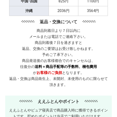
中国･四国
825円
1100円
沖縄
2036円
3564円
返品・交換について
商品到着日より７日以内に
メールまたは電話でご連絡下さい。
商品到着後７日を過ぎますと
返品、交換のご要望はお受け致しかねます。
予めご了承下さい。
商品発送後のお客様都合でのキャンセルは、
往復分の
送料＋商品手配等の手数料、梱包費用
が
お客様のご負担
となります。
返品・交換は商品衛生上、未開封、未使用のものに限らせて
頂きます。
ええふとんやポイント
ええふとんやピュア寝具店で商品購入時に獲得できるポイン
トです。貯めたポイントは当店でご利用いただけます。