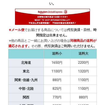
い。
※メール便
でお届けする商品については
代引決済・日付、時
間指定は出来ません。
※他の商品とご一緒にお買い上げの場合は
同梱商品の送料が
適応されます。
その際、
代引決済はご利用いただけません。
送料小
送料大
北海道
1650円
2200円
東北
1100円
1320円
関東･信越･九州
880円
1100円
中部･北陸
825円
1100円
関西
770円
880円