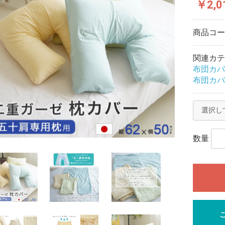
￥2,0
商品コ
関連カテ
布団カバ
布団カバ
数量