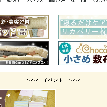
団
敷パッド
マットレス
布団カバー
枕
毛布
タオルケ
ルド
ルド
ダウン
ニ敷布団
い敷布団
い敷布団
性敷布団
シングルサイズ敷パッド
小さい敷パッド
大きい敷パッド
シルク敷パッド
枕パッド
シルク枕パッド
除湿シート
接触冷感パッド
暖かパッド
ガーゼケット
オーガニックコットン
ベッドパッド
パッドセット
70cm幅 ミニシングル
75cm幅 ショートセミシ
80cm幅 セミシングル
掛け布団カバー
敷布団カバー
枕カバー
BOXシーツ
防ダニカバー
クッションカバー
オーガニックコットン
カバーセット
小さめ 35×50cm
やや小さめ 35×55cm
普通 43×63cm
大きめ 50×70cm
パイプ枕
高反発枕
低反発枕
機能性枕・その他枕
ハーフサ
シングル
セミダブ
ダブルサ
接触冷感
天然素材 
ジュニ
シング
シング
セミダ
ダブル
ダブル
クィー
暖か 
ジュニ
セミシ
シング
シング
ダブル
35x5
43x6
50x7
シルク
シング
シング
セミダ
ダブル
スーパ
カバー
カバー
ングル
カバ
ー
バー
ー
バー
ツ
ツ
イベント