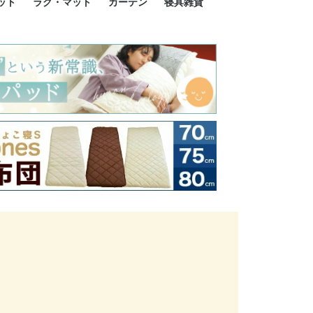
ット
ラグ・マット
カーテン
寝具雑貨
イズ
サイズ
ルサイズ
イズ
綿100%
ア 掛け布団カバー
ル 掛け布団カバー
ルロング 掛け布団
ブル 掛け布団カバ
 掛け布団カバー
ロング 掛け布団カ
ン 掛け布団カバー
掛け布団カバー
ア 敷布団カバー
ングル 敷布団カバ
ル 敷布団カバー
ルロング 敷布団カ
 敷布団カバー
0cm 枕カバー
3cm 枕カバー
0cm 枕カバー
 枕カバー
ル BOXシーツ
ルロング BOXシー
ブル BOXシーツ
 BOXシーツ
ーロング BOXシー
2点セット
3点セット
既成カーテンのサイズ
遮光カーテン
レース・シアーカーテン
Disney ディズニーカーテ
MOOMIN ムーミンカーテ
PEANUTS ピーナツカー
美容・化粧品
シルク寝具・雑貨
HURONテクノロジー リ
ソファカバー
ひざ掛け
パジャマ
クッション
玄関・フロアーマット
ペット用ベッド
インテリア
その他寝具雑貨
100×133～13
100×176～17
100×198～20
ミッキー MIC
プリンセス PR
プーさん Poo
アリス ALICE
ピーターパン P
ー
ン
ン
テン (SNOOPY スヌーピ
カバリー寝具
ー)