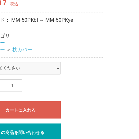
17
税込
ード：
MM-50PKbl ～ MM-50PKye
ゴリ
ー
ー
＞
枕カバー
カートに入れる
この商品を問い合わせる