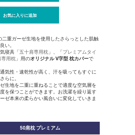
お気に入りに追加
%の二重ガーゼ生地を使用したさらっとした肌触
良い。
気寝具「
五十肩専用枕
」、「
プレミアムタイ
肩専用枕
」用の
オリジナル V字型 枕カバー
で
通気性・速乾性が高く、汗を吸ってもすぐに
さらに。
ゼ生地を二重に重ねることで適度な空気層を
度を保つことができます。お洗濯を繰り返す
ーゼ本来の柔らかい風合いに変化していきま
50肩枕 プレミアム