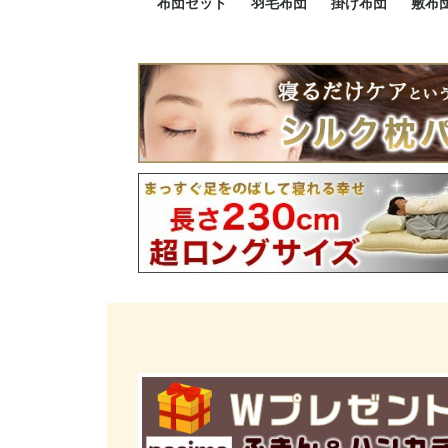
布団セット
羽毛布団
掛け布団
敷布
羽毛布団セット
小さい布団セット
大きい布団セット
掛け布団セット
敷布団セット
プレミアムゴールド
ロイヤルゴールド
エクセルゴールド
ニューゴールド
マザーダックダウン
マザーグースダウン
スーパーロングサイズ
洗える羽毛布団
肌掛け布団
防ダニ掛け布団
洗える掛け布団
小さい掛け布団
大きい掛け布団
肌掛け布団
2点セット
3点セット
4点セット
5点セット
6点セット
エクセルゴー
ロイヤルゴー
マザーダック
2点セット
3点セット
4点セット
6点セット
2点セット
3点セット
防ダ
小さ
大き
機能