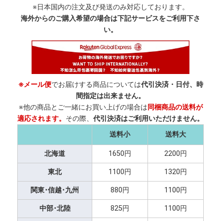
※日本国内の注文及び発送のみ対応しております。
海外からのご購入希望の場合は下記サービスをご利用下さ
い。
※メール便
でお届けする商品については
代引決済・日付、時
間指定は出来ません。
※他の商品とご一緒にお買い上げの場合は
同梱商品の送料が
適応されます。
その際、
代引決済はご利用いただけません。
送料小
送料大
北海道
1650円
2200円
東北
1100円
1320円
関東･信越･九州
880円
1100円
中部･北陸
825円
1100円