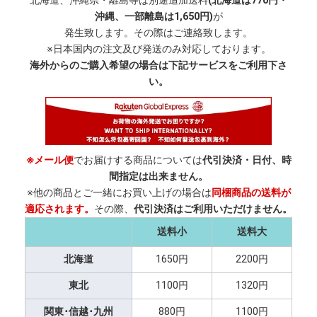
北海道、沖縄県・離島等は別途追加送料
(北海道は770円・
沖縄、一部離島は1,650円)
が
発生致します。その際はご連絡致します。
※日本国内の注文及び発送のみ対応しております。
海外からのご購入希望の場合は下記サービスをご利用下さ
い。
※メール便
でお届けする商品については
代引決済・日付、時
間指定は出来ません。
※他の商品とご一緒にお買い上げの場合は
同梱商品の送料が
適応されます。
その際、
代引決済はご利用いただけません。
送料小
送料大
北海道
1650円
2200円
東北
1100円
1320円
関東･信越･九州
880円
1100円